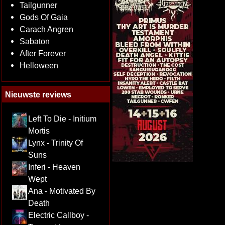
Tailgunner
Gods Of Gaia
Carach Angren
Sabaton
After Forever
Helloween
Nieuwste reviews
Left To Die - Initium
Mortis
Lynx - Trinity Of
Suns
Inferi - Heaven
Wept
Ana - Motivated By
Death
Electric Callboy -