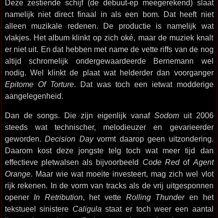
Deze zestiende schijf (de debuut-ep meegerekend) slaat
namelijk niet direct finaal in als een bom. Dat heeft niet
alleen muzikale redenen. De productie is namelijk wat
vlakjes. Het album klinkt op zich oké, maar de muziek knalt
er niet uit. En dat hebben met name de vette riffs van de nog
altijd schromelijk ondergewaardeerde Bernemann wel
nodig. Wel klinkt de plaat wat helderder dan voorganger
Epitome Of Torture
. Dat was toch een ietwat modderige
aangelegenheid.
Dan de songs. Die zijn eigenlijk vanaf
Sodom
uit 2006
steeds wat technischer, melodieuzer en gevarieerder
geworden.
Decision Day
vormt daarop geen uitzondering.
Daarom kost deze jongste telg toch wat meer tijd dan
effectieve pletwalsen als bijvoorbeeld
Code Red
of
Agent
Orange
. Maar wie wat moeite investeert, mag zich wel vlot
rijk rekenen. In de vorm van tracks als de vrij uitgesponnen
opener
In Retribution
, het vette
Rolling Thunder
en het
tekstueel sinistere
Caligula
staat er toch weer een aantal