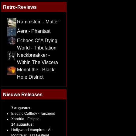
Retro-Reviews
Rammstein - Mutter
Äera - Phantast
Echoes Of A Dying
World - Tribulation
Neckbreakker -
Within The Viscera
Monolithe - Black
Hole District
Nieuwe Releases
7 augustus:
Electric Callboy - Tanzneid
Xandria - Eclipse
14 augustus:
Hollywood Vampires - At
Montreux Jazz Festival