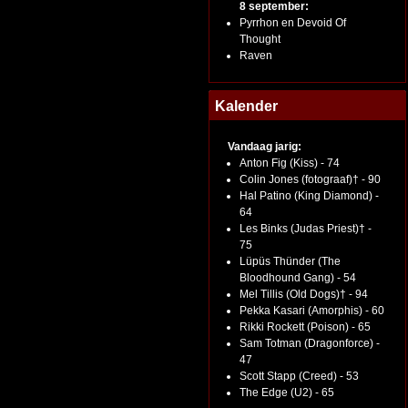
8 september:
Pyrrhon en Devoid Of
Thought
Raven
Kalender
Vandaag jarig:
Anton Fig (Kiss) - 74
Colin Jones (fotograaf)† - 90
Hal Patino (King Diamond) -
64
Les Binks (Judas Priest)† -
75
Lüpüs Thünder (The
Bloodhound Gang) - 54
Mel Tillis (Old Dogs)† - 94
Pekka Kasari (Amorphis) - 60
Rikki Rockett (Poison) - 65
Sam Totman (Dragonforce) -
47
Scott Stapp (Creed) - 53
The Edge (U2) - 65