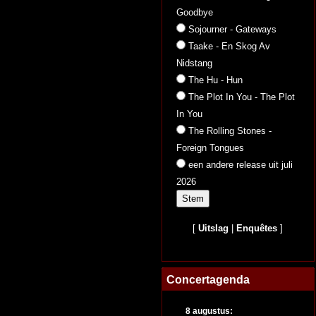
Goodbye
Sojourner - Gateways
Taake - En Skog Av
Nidstang
The Hu - Hun
The Plot In You - The Plot
In You
The Rolling Stones -
Foreign Tongues
een andere release uit juli
2026
[
Uitslag
|
Enquêtes
]
Concertagenda
8 augustus: