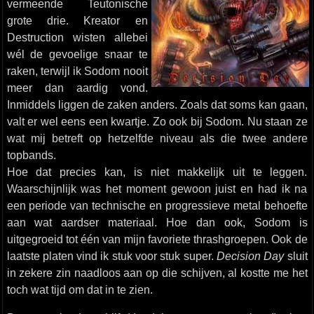
vermeende Teutonische
grote drie. Kreator en
Destruction wisten allebei
wél de gevoelige snaar te
raken, terwijl ik Sodom nooit
meer dan aardig vond.
Inmiddels liggen de zaken anders. Zoals dat soms kan gaan,
valt er wel eens een kwartje. Zo ook bij Sodom. Nu staan ze
wat mij betreft op hetzelfde niveau als die twee andere
topbands.
Hoe dat precies kan, is niet makkelijk uit te leggen.
Waarschijnlijk was het moment gewoon juist en had ik na
een periode van technische en progressieve metal behoefte
aan wat aardser materiaal. Hoe dan ook, Sodom is
uitgegroeid tot één van mijn favoriete thrashgroepen. Ook de
laatste platen vind ik stuk voor stuk super.
Decision Day
sluit
in zekere zin naadloos aan op die schijven, al kostte me het
toch wat tijd om dat in te zien.