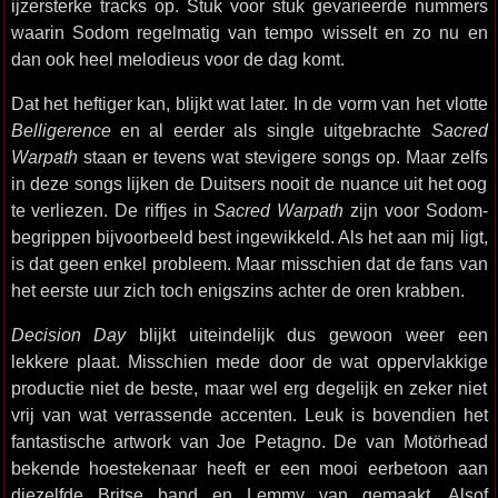
ijzersterke tracks op. Stuk voor stuk gevarieerde nummers
waarin Sodom regelmatig van tempo wisselt en zo nu en
dan ook heel melodieus voor de dag komt.
Dat het heftiger kan, blijkt wat later. In de vorm van het vlotte
Belligerence
en al eerder als single uitgebrachte
Sacred
Warpath
staan er tevens wat stevigere songs op. Maar zelfs
in deze songs lijken de Duitsers nooit de nuance uit het oog
te verliezen. De riffjes in
Sacred Warpath
zijn voor Sodom-
begrippen bijvoorbeeld best ingewikkeld. Als het aan mij ligt,
is dat geen enkel probleem. Maar misschien dat de fans van
het eerste uur zich toch enigszins achter de oren krabben.
Decision Day
blijkt uiteindelijk dus gewoon weer een
lekkere plaat. Misschien mede door de wat oppervlakkige
productie niet de beste, maar wel erg degelijk en zeker niet
vrij van wat verrassende accenten. Leuk is bovendien het
fantastische artwork van Joe Petagno. De van Motörhead
bekende hoestekenaar heeft er een mooi eerbetoon aan
diezelfde Britse band en Lemmy van gemaakt. Alsof