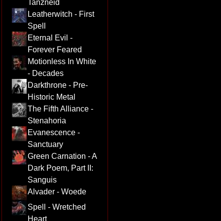
Tanzneid
Leatherwitch - First
Spell
Eternal Evil -
Forever Feared
Motionless In White
- Decades
Darkthrone - Pre-
Historic Metal
The Fifth Alliance -
Stenahoria
Evanescence -
Sanctuary
Green Carnation - A
Dark Poem, Part II:
Sanguis
Alvader - Woede
Spell - Wretched
Heart