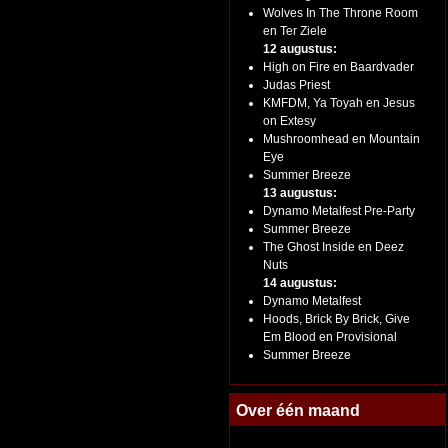
Wolves In The Throne Room
en Ter Ziele
12 augustus:
High on Fire en Baardvader
Judas Priest
KMFDM, Ya Toyah en Jesus
on Extesy
Mushroomhead en Mountain
Eye
Summer Breeze
13 augustus:
Dynamo Metalfest Pre-Party
Summer Breeze
The Ghost Inside en Deez
Nuts
14 augustus:
Dynamo Metalfest
Hoods, Brick By Brick, Give
Em Blood en Provisional
Summer Breeze
Over één maand