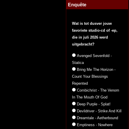
Enquête
Wat is tot dusver jouw
favoriete studio-cd of -ep,
die in juli 2026 werd
uitgebracht?
Avenged Sevenfold -
Statica
Bring Me The Horizon -
Count Your Blessings
Repented
Combichrist - The Venom
In The Mouth Of God
Deep Purple - Splat!
Devildriver - Strike And Kill
Dreamtale - Aetherbound
Emptiness - Nowhere