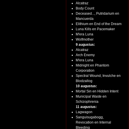
Alcatraz
Body Count
Deceased..., Putridarium en
Mancuerda
Elithium en End of the Dream
Luna Kills en Pacemaker
M'era Luna
Wolfmother
9 augustus:
Alcatraz
Arch Enemy
M'era Luna
Midnight en Phantom
Corporation
Spectral Wound, Invulche en
Blodzallog
10 augustus:
Mortal Sin en Hidden Intent
Municipal Waste en
Schizophrenia
11 augustus:
Lagwagon
Sanguisugabogg,
Revocation en Internal
Bleeding