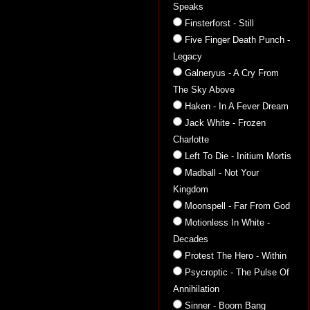
Speaks
Finsterforst - Still
Five Finger Death Punch -
Legacy
Galneryus - A Cry From
The Sky Above
Haken - In A Fever Dream
Jack White - Frozen
Charlotte
Left To Die - Initium Mortis
Madball - Not Your
Kingdom
Moonspell - Far From God
Motionless In White -
Decades
Protest The Hero - Within
Psycroptic - The Pulse Of
Annihilation
Sinner - Boom Bang