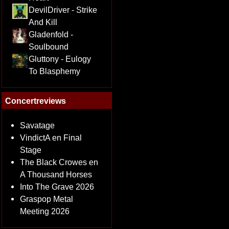
DevilDriver - Strike
And Kill
Gladenfold -
Soulbound
Gluttony - Eulogy
To Blasphemy
Concertreviews
Savatage
VindictA en Final
Stage
The Black Crowes en
A Thousand Horses
Into The Grave 2026
Graspop Metal
Meeting 2026