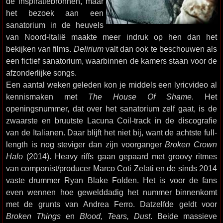
de inspiratiebronnen, maar
het bezoek aan een
sanatorium in de heuvels
van Noord-Italië maakte meer indruk op hen dan het
bekijken van films.
Delirium
valt dan ook te beschouwen als
een fictief sanatorium, waarbinnen de kamers staan voor de
afzonderlijke songs.
Een aantal weken geleden kon je middels een lyricvideo al
kennismaken met
The House Of Shame
. Het
openingsnummer, dat over het sanatorium zelf gaat, is de
zwaarste en bruutste Lacuna Coil-track in de discografie
van de Italianen. Daar blijft het niet bij, want de achtste full-
length is nog steviger dan zijn voorganger
Broken Crown
Halo
(2014). Heavy riffs gaan gepaard met groovy ritmes
van componist/producer Marco Coti Zelati en de sinds 2014
vaste drummer Ryan Blake Folden. Het is voor de fans
even wennen hoe gewelddadig het nummer binnenkomt
met de grunts van Andrea Ferro. Datzelfde geldt voor
Broken Things
en
Blood, Tears, Dust
. Beide massieve