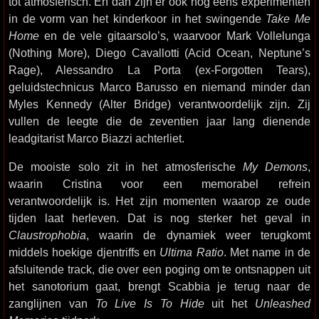
tot atmosferisch. En dan zijn er ook nog eens experimenten
in de vorm van het kinderkoor in het swingende
Take Me
Home
en de vele gitaarsolo’s, waarvoor Mark Vollelunga
(Nothing More), Diego Cavallotti (Acid Ocean, Neptune’s
Rage), Alessandro La Porta (ex-Forgotten Tears),
geluidstechnicus Marco Barusso en niemand minder dan
Myles Kennedy (Alter Bridge) verantwoordelijk zijn. Zij
vullen de leegte die de zeventien jaar lang dienende
leadgitarist Marco Biazzi achterliet.
De mooiste solo zit in het atmosferische
My Demons
,
waarin Cristina voor een memorabel refrein
verantwoordelijk is. Het zijn momenten waarop ze oude
tijden laat herleven. Dat is nog sterker het geval in
Claustrophobia
, waarin de dynamiek weer terugkomt
middels hoekige djentriffs en
Ultima Ratio
. Met name in de
afsluitende track, die over een poging om te ontsnappen uit
het sanotorium gaat, brengt Scabbia je terug naar de
zanglijnen van
To Live Is To Hide
uit het
Unleashed