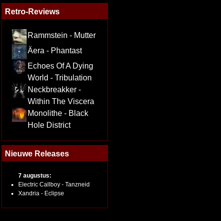
Retro-Reviews
Rammstein - Mutter
Äera - Phantast
Echoes Of A Dying
World - Tribulation
Neckbreakker -
Within The Viscera
Monolithe - Black
Hole District
Nieuwe Releases
7 augustus:
Electric Callboy - Tanzneid
Xandria - Eclipse