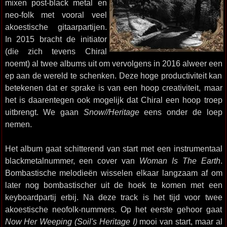
mixen post-black metal en
neo-folk met vooral veel
akoestische gitaarpartijen.
In 2015 bracht de initiator
(die zich tevens Chiral
noemt) al twee albums uit om vervolgens in 2016 alweer een
ep aan de wereld te schenken. Deze hoge productiviteit kan
betekenen dat er sprake is van een hoop creativiteit, maar
het is daarentegen ook mogelijk dat Chiral een hoop troep
uitbrengt. We gaan
Snow//Heritage
eens onder de loep
nemen.
Het album gaat schitterend van start met een instrumentaal
blackmetalnummer, een cover van
Woman Is The Earth
.
Bombastische melodieën wisselen elkaar langzaam af om
later nog bombastischer uit de hoek te komen met een
keyboardpartij erbij. Na deze track is het tijd voor twee
akoestische neofolk-nummers. Op het eerste gehoor gaat
Now Her Weeping (Soil's Heritage I)
mooi van start, maar al