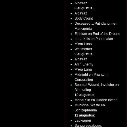
Alcatraz
8 augustus:
Alcatraz
Body Count
Deceased..., Putridarium en
Mancuerda
Elithium en End of the Dream
Luna Kills en Pacemaker
M'era Luna
Wolfmother
9 augustus:
Alcatraz
Arch Enemy
M'era Luna
Midnight en Phantom
Corporation
Spectral Wound, Invulche en
Blodzallog
10 augustus:
Mortal Sin en Hidden Intent
Municipal Waste en
Schizophrenia
11 augustus:
Lagwagon
Sanguisugabogg,