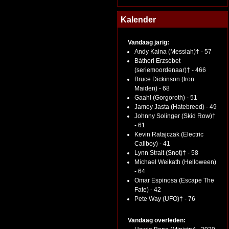
Kalender
Vandaag jarig:
Andy Kaina (Messiah)† - 57
Báthori Erzsébet
(seriemoordenaar)† - 466
Bruce Dickinson (Iron
Maiden) - 68
Gaahl (Gorgoroth) - 51
Jamey Jasta (Hatebreed) - 49
Johnny Solinger (Skid Row)†
- 61
Kevin Ratajczak (Electric
Callboy) - 41
Lynn Strait (Snot)† - 58
Michael Weikath (Helloween)
- 64
Omar Espinosa (Escape The
Fate) - 42
Pete Way (UFO)† - 76
Vandaag overleden: