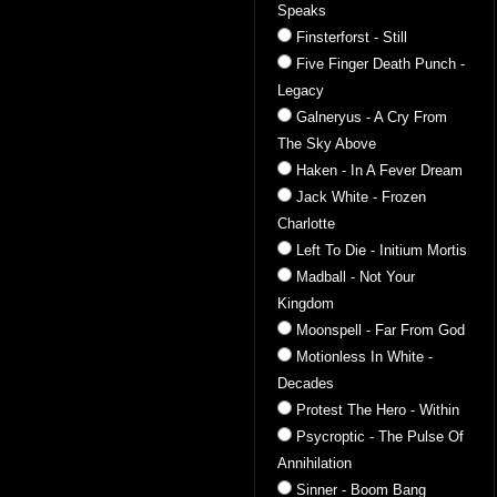
Speaks
Finsterforst - Still
Five Finger Death Punch -
Legacy
Galneryus - A Cry From
The Sky Above
Haken - In A Fever Dream
Jack White - Frozen
Charlotte
Left To Die - Initium Mortis
Madball - Not Your
Kingdom
Moonspell - Far From God
Motionless In White -
Decades
Protest The Hero - Within
Psycroptic - The Pulse Of
Annihilation
Sinner - Boom Bang