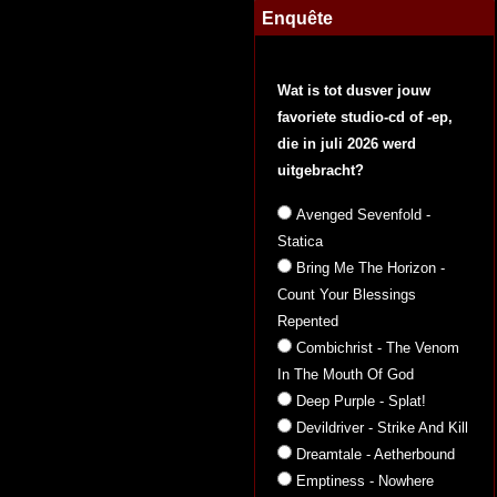
Enquête
Wat is tot dusver jouw
favoriete studio-cd of -ep,
die in juli 2026 werd
uitgebracht?
Avenged Sevenfold -
Statica
Bring Me The Horizon -
Count Your Blessings
Repented
Combichrist - The Venom
In The Mouth Of God
Deep Purple - Splat!
Devildriver - Strike And Kill
Dreamtale - Aetherbound
Emptiness - Nowhere