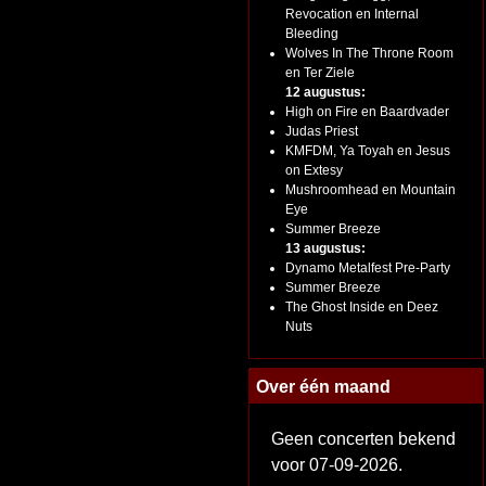
Revocation en Internal
Bleeding
Wolves In The Throne Room
en Ter Ziele
12 augustus:
High on Fire en Baardvader
Judas Priest
KMFDM, Ya Toyah en Jesus
on Extesy
Mushroomhead en Mountain
Eye
Summer Breeze
13 augustus:
Dynamo Metalfest Pre-Party
Summer Breeze
The Ghost Inside en Deez
Nuts
Over één maand
Geen concerten bekend
voor 07-09-2026.