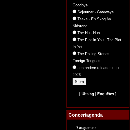
Goodbye
Sojourner - Gateways
Taake - En Skog Av
Nidstang
The Hu - Hun
The Plot In You - The Plot
In You
The Rolling Stones -
Foreign Tongues
een andere release uit juli
2026
[
Uitslag
|
Enquêtes
]
Concertagenda
7 augustus: