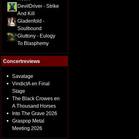
DevilDriver - Strike
And Kill
Gladenfold -
Soulbound
Gluttony - Eulogy
To Blasphemy
Concertreviews
Savatage
VindictA en Final
Stage
The Black Crowes en
A Thousand Horses
Into The Grave 2026
Graspop Metal
Meeting 2026