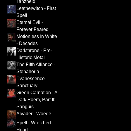
Tanzneid
Leatherwitch - First
Spell
Eternal Evil -
Forever Feared
Motionless In White
- Decades
Darkthrone - Pre-
Historic Metal
The Fifth Alliance -
Stenahoria
Evanescence -
Sanctuary
Green Carnation - A
Dark Poem, Part II:
Sanguis
Alvader - Woede
Spell - Wretched
Heart