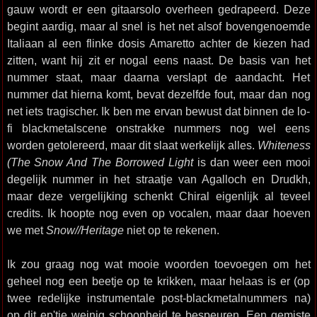
gauw wordt er een gitaarsolo overheen gedrapeerd. Deze
begint aardig, maar al snel is het net alsof bovengenoemde
Italiaan al een flinke dosis Amaretto achter de kiezen had
zitten, want hij zit er nogal eens naast. De basis van het
nummer staat, maar daarna verslapt de aandacht. Het
nummer dat hierna komt, bevat dezelfde fout, maar dan nog
net iets tragischer. Ik ben me ervan bewust dat binnen de lo-
fi blackmetalscene onstrakke nummers nog wel eens
worden getolereerd, maar dit slaat werkelijk alles.
Whiteness
(The Snow And The Borrowed Light
is dan weer een mooi
degelijk nummer in het straatje van Agalloch en Drudkh,
maar deze vergelijking schenkt Chiral eigenlijk al teveel
credits. Ik hoopte nog even op vocalen, maar daar hoeven
we met
Snow//Heritage
niet op te rekenen.
Ik zou graag nog wat mooie woorden toevoegen om het
geheel nog een beetje op te krikken, maar helaas is er (op
twee redelijke instrumentale post-blackmetalnummers na)
op dit ep'tje weinig schoonheid te bespeuren. Een gemiste