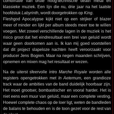
combinatie van brute hoog-technische death metal en
klassieke muziek. Een lijn die nu, drie jaar na het laatste
hoofdstuk
Labyrinth
, wordt doorgetrokken op
King
.
Fleshgod Apocalypse kijkt niet op een strijker of blazer
meer of minder en lijkt per album steeds meer toe te willen
voegen. Met zoveel verschillende lagen in de muziek is het
risico groot dat het eindresultaat een brei van geluid wordt
waar geen doorkomen aan is. Ik kan mij goed voorstellen
dat dit project slapeloze nachten heeft veroorzaakt voor
producer Jens Bogren. Maar na negen maanden schrijven,
opnemen en mixen mag het resultaat er wezen.
Na de uiterst sfeervolle intro
Marche Royale
worden alle
registers opengetrokken met
In Aeternum
, een grandioze
track waar de ambities van de band duidelijk hoorbaar zijn.
Het moet grootser, bombastischer en vooral harder. Het is
niet eens een muur van geluid, maar een complete vesting.
Hoewel complete chaos op de loer ligt, weten de bandleden
de balans te behouden en is de toon gezet voor de rest van