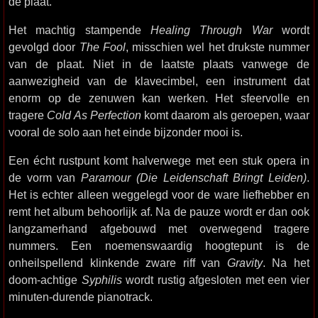
de plaat.
Het machtig stampende
Healing Through War
wordt
gevolgd door
The Fool
, misschien wel het drukste nummer
van de plaat. Niet in de laatste plaats vanwege de
aanwezigheid van de klavecimbel, een instrument dat
enorm op de zenuwen kan werken. Het sfeervolle en
tragere
Cold As Perfection
komt daarom als geroepen, waar
vooral de solo aan het einde bijzonder mooi is.
Een écht rustpunt komt halverwege met een stuk opera in
de vorm van
Paramour (Die Leidenschaft Bringt Leiden)
.
Het is echter alleen weggelegd voor de ware liefhebber en
remt het album behoorlijk af. Na de pauze wordt er dan ook
langzamerhand afgebouwd met overwegend tragere
nummers. Een noemenswaardig hoogtepunt is de
onheilspellend klinkende zware riff van
Gravity
. Na het
doom-achtige
Syphilis
wordt rustig afgesloten met een vier
minuten-durende pianotrack.