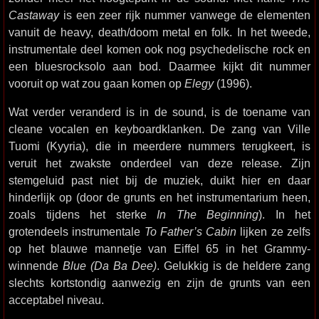
Castaway
is een zeer rijk nummer vanwege de elementen
vanuit de heavy, death/doom metal en folk. In het tweede,
instrumentale deel komen ook nog psychedelische rock en
een bluesrocksolo aan bod. Daarmee kijkt dit nummer
vooruit op wat zou gaan komen op
Elegy
(1996).
Wat verder veranderd is in de sound, is de toename van
cleane vocalen en keyboardklanken. De zang van Ville
Tuomi (Kyyria), die in meerdere nummers terugkeert, is
veruit het zwakste onderdeel van deze release. Zijn
stemgeluid past niet bij de muziek, duikt hier en daar
hinderlijk op (door de grunts en het instrumentarium heen,
zoals tijdens het sterke
In The Beginning
). In het
grotendeels instrumentale
To Father’s Cabin
lijken ze zelfs
op het blauwe mannetje van Eiffel 65 in het Grammy-
winnende
Blue (Da Ba Dee)
. Gelukkig is de heldere zang
slechts kortstondig aanwezig en zijn de grunts van een
acceptabel niveau.