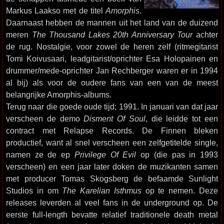
Markus Laakso met de titel
Amorphis
.
Daarnaast hebben de mannen uit het land van de duizend
meren
The Thousand Lakes 20th Anniversary Tour
achter
de rug. Nostalgie, voor zowel de heren zelf (ritmegitarist
Tomi Koivusaari, leadgitarist/oprichter Esa Holopainen en
drummer/mede-oprichter Jan Rechberger waren er in 1994
al bij) als voor de oudere fans van een van de meest
belangrijke Amorphis-albums.
Terug naar die goede oude tijd; 1991. In januari van dat jaar
verscheen de demo
Disment Of Soul
, die leidde tot een
contract met Relapse Records. De Finnen bleken
productief, want al snel verscheen een zelfgetitelde single,
namen ze de ep
Privilege Of Evil
op (die pas in 1993
verscheen) en een jaar later doken de muzikanten samen
met producer Tomas Skogsberg de befaamde Sunlight
Studios in om
The Karelian Isthmus
op te nemen. Deze
releases leverden al veel fans in de underground op. De
eerste full-length bevatte relatief traditionele death metal