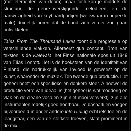
(met elementen van doom), maar toch kon je middels de
structuur, de genre-overstijgende melodieën en de
aanwezigheid van keyboardpartijen (weliswaar in beperkte
mate) duidelijk horen dat de band zich verder zou gaan
ontwikkelen.
Tales From The Thousand Lakes
toont die progressie op
verschillende vlakken. Allereerst qua concept. Bron van
teksten is de
Kalevala
, het Finse nationale epos uit 1849
van Elias Lönrott. Het is de hoeksteen van de identiteit van
Finland, die nadrukkelijk van invloed is geweest op de
kunst, waaronder de muziek. Ten tweede qua productie. Het
geheel heeft een specifieke en donkere sfeer. Alhoewel de
productie verre van ideaal is (het geheel is wat modderig en
vlak en de cleane vocalen zijn niet mooi verwerkt), zijn alle
instrumenten redelijk goed hoorbaar. De baspartijen voegen
bijvoorbeeld in onder andere
Into Hiding
echt iets toe en de
leadgitaar, een van de sterkste troeven, staat prominent in
de mix.