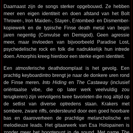
Daarnaast zijn de songs sterker opgebouwd. Ze hebben
meer een eigen identiteit en doen afstand van het Bolt
Thrower-, Iron Maiden-, Slayer-, Entombed- en Dismember-
kopiewerk en de typische Finse death metal van begin
jaren negentig (Convulse en Demigod). Geen agressie
meer, maar invloeden van bijvoorbeeld Paradise Lost,
psychedelische rock en folk die nadrukkelijk hun intrede
doen. Amorphis kreeg hierdoor een sterke eigen identiteit.
Een atmosferische deathdoomplaat is het gevolg. Een
prachtig keyboardintro brengt je naar de donkere uren rond
de Finse meren.
Into Hiding
en
The Castaway
(inclusief
oriëntaalse vibe, die op later werk veelvuldig zou
terugkeren) zijn vervolgens twee favorieten die nog altijd op
de setlist van diverse optredens staan. Krakers met
sombere, zware riffs, ondersteund door een goed hoorbare
bas en daaroverheen de prachtige melancholische en
melodieuze leads. Het gitaarwerk van Esa Holopainen is
zonder meer het hoogtepunt in de sound. Met name
The