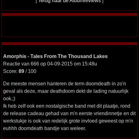
[
Terug naar de Albumreviews
]
Amorphis - Tales From The Thousand Lakes
Reactie van 666 op 04-09-2015 om 15:48u
Score:
89
/ 100
De meeste mensen hanteren de term doomdeath in zo'n
geval als deze, maar deathdoom dekt de lading natuurlijk
ook.;)
Ik heb zelf ook een nostalgische band met dit plaatje, rond
de release cadeau gehad van m'n eerste vriendinnetje en dit
werkstukje is ook van redelijk grote invloed geweest op m'n
euhhh doomdeath bandje van weleer.