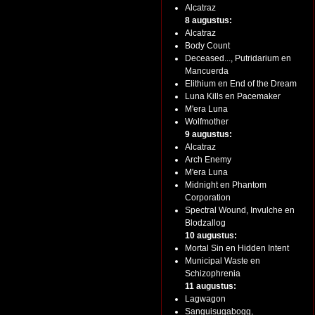
Alcatraz
8 augustus:
Alcatraz
Body Count
Deceased..., Putridarium en
Mancuerda
Elithium en End of the Dream
Luna Kills en Pacemaker
M'era Luna
Wolfmother
9 augustus:
Alcatraz
Arch Enemy
M'era Luna
Midnight en Phantom
Corporation
Spectral Wound, Invulche en
Blodzallog
10 augustus:
Mortal Sin en Hidden Intent
Municipal Waste en
Schizophrenia
11 augustus:
Lagwagon
Sanguisugabogg,