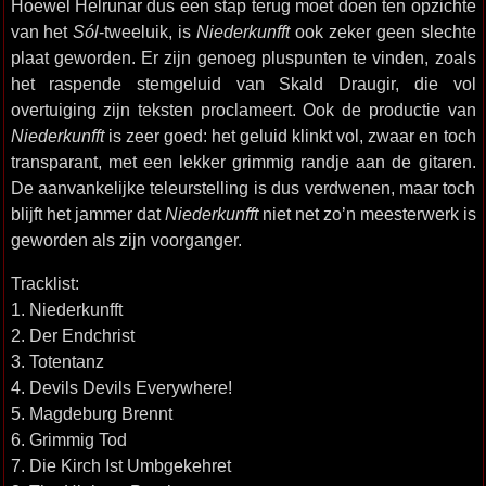
Hoewel Helrunar dus een stap terug moet doen ten opzichte
van het
Sól
-tweeluik, is
Niederkunfft
ook zeker geen slechte
plaat geworden. Er zijn genoeg pluspunten te vinden, zoals
het raspende stemgeluid van Skald Draugir, die vol
overtuiging zijn teksten proclameert. Ook de productie van
Niederkunfft
is zeer goed: het geluid klinkt vol, zwaar en toch
transparant, met een lekker grimmig randje aan de gitaren.
De aanvankelijke teleurstelling is dus verdwenen, maar toch
blijft het jammer dat
Niederkunfft
niet net zo’n meesterwerk is
geworden als zijn voorganger.
Tracklist:
1. Niederkunfft
2. Der Endchrist
3. Totentanz
4. Devils Devils Everywhere!
5. Magdeburg Brennt
6. Grimmig Tod
7. Die Kirch Ist Umbgekehret