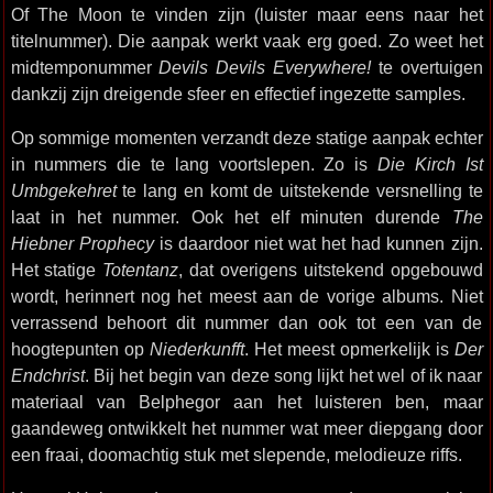
Of The Moon te vinden zijn (luister maar eens naar het
titelnummer). Die aanpak werkt vaak erg goed. Zo weet het
midtemponummer
Devils Devils Everywhere!
te overtuigen
dankzij zijn dreigende sfeer en effectief ingezette samples.
Op sommige momenten verzandt deze statige aanpak echter
in nummers die te lang voortslepen. Zo is
Die Kirch Ist
Umbgekehret
te lang en komt de uitstekende versnelling te
laat in het nummer. Ook het elf minuten durende
The
Hiebner Prophecy
is daardoor niet wat het had kunnen zijn.
Het statige
Totentanz
, dat overigens uitstekend opgebouwd
wordt, herinnert nog het meest aan de vorige albums. Niet
verrassend behoort dit nummer dan ook tot een van de
hoogtepunten op
Niederkunfft
. Het meest opmerkelijk is
Der
Endchrist
. Bij het begin van deze song lijkt het wel of ik naar
materiaal van Belphegor aan het luisteren ben, maar
gaandeweg ontwikkelt het nummer wat meer diepgang door
een fraai, doomachtig stuk met slepende, melodieuze riffs.