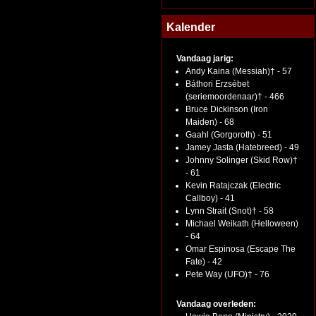
Kalender
Vandaag jarig:
Andy Kaina (Messiah)† - 57
Báthori Erzsébet
(seriemoordenaar)† - 466
Bruce Dickinson (Iron
Maiden) - 68
Gaahl (Gorgoroth) - 51
Jamey Jasta (Hatebreed) - 49
Johnny Solinger (Skid Row)†
- 61
Kevin Ratajczak (Electric
Callboy) - 41
Lynn Strait (Snot)† - 58
Michael Weikath (Helloween)
- 64
Omar Espinosa (Escape The
Fate) - 42
Pete Way (UFO)† - 76
Vandaag overleden: