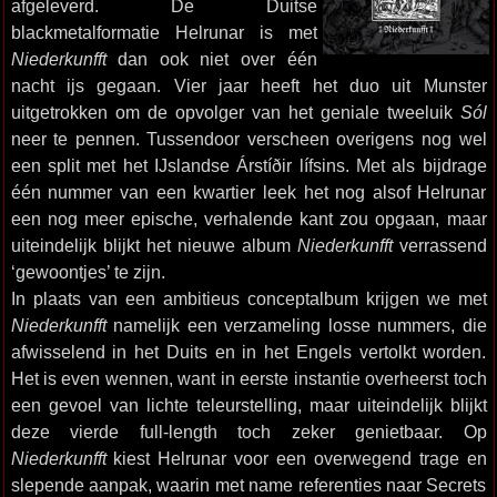
afgeleverd. De Duitse
blackmetalformatie Helrunar is met
Niederkunfft
dan ook niet over één
nacht ijs gegaan. Vier jaar heeft het duo uit Munster
uitgetrokken om de opvolger van het geniale tweeluik
Sól
neer te pennen. Tussendoor verscheen overigens nog wel
een split met het IJslandse Árstíðir lífsins. Met als bijdrage
één nummer van een kwartier leek het nog alsof Helrunar
een nog meer epische, verhalende kant zou opgaan, maar
uiteindelijk blijkt het nieuwe album
Niederkunfft
verrassend
‘gewoontjes’ te zijn.
In plaats van een ambitieus conceptalbum krijgen we met
Niederkunfft
namelijk een verzameling losse nummers, die
afwisselend in het Duits en in het Engels vertolkt worden.
Het is even wennen, want in eerste instantie overheerst toch
een gevoel van lichte teleurstelling, maar uiteindelijk blijkt
deze vierde full-length toch zeker genietbaar. Op
Niederkunfft
kiest Helrunar voor een overwegend trage en
slepende aanpak, waarin met name referenties naar Secrets