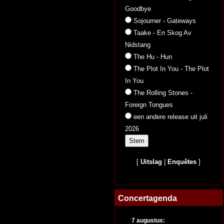
Goodbye
Sojourner - Gateways
Taake - En Skog Av
Nidstang
The Hu - Hun
The Plot In You - The Plot
In You
The Rolling Stones -
Foreign Tongues
een andere release uit juli
2026
[
Uitslag
|
Enquêtes
]
Concertagenda
7 augustus: