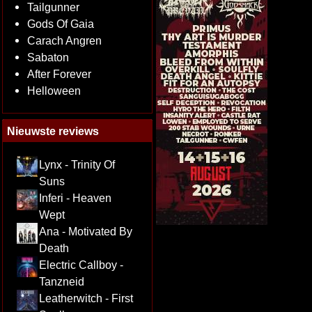
Tailgunner
Gods Of Gaia
Carach Angren
Sabaton
After Forever
Helloween
Nieuwste reviews
Lynx - Trinity Of
Suns
Inferi - Heaven
Wept
Ana - Motivated By
Death
Electric Callboy -
Tanzneid
Leatherwitch - First