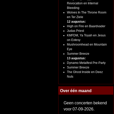
Revocation en Internal
Bleeding
Wolves In The Throne Room
en Ter Ziele
12 augustus:
High on Fire en Baardvader
Judas Priest
KMFDM, Ya Toyah en Jesus
on Extesy
Mushroomhead en Mountain
Eye
Summer Breeze
13 augustus:
Dynamo Metalfest Pre-Party
Summer Breeze
The Ghost Inside en Deez
Nuts
Over één maand
Geen concerten bekend
voor 07-09-2026.