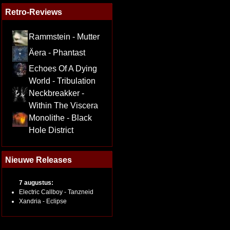
Retro-Reviews
Rammstein - Mutter
Äera - Phantast
Echoes Of A Dying
World - Tribulation
Neckbreakker -
Within The Viscera
Monolithe - Black
Hole District
Nieuwe Releases
7 augustus:
Electric Callboy - Tanzneid
Xandria - Eclipse