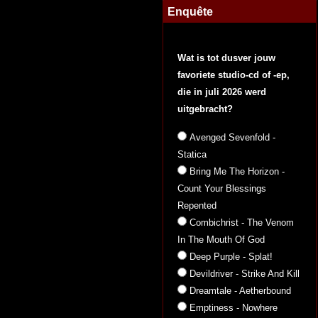
Enquête
Wat is tot dusver jouw
favoriete studio-cd of -ep,
die in juli 2026 werd
uitgebracht?
Avenged Sevenfold -
Statica
Bring Me The Horizon -
Count Your Blessings
Repented
Combichrist - The Venom
In The Mouth Of God
Deep Purple - Splat!
Devildriver - Strike And Kill
Dreamtale - Aetherbound
Emptiness - Nowhere