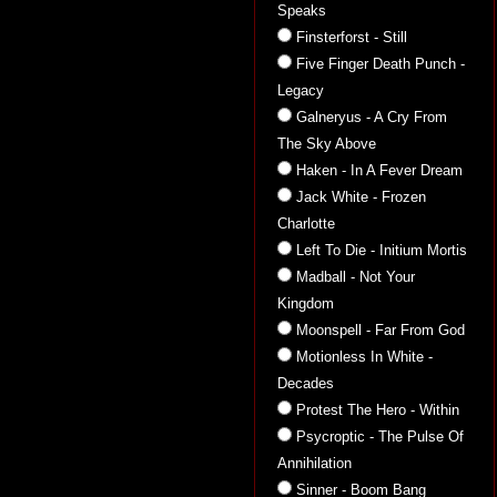
Speaks
Finsterforst - Still
Five Finger Death Punch -
Legacy
Galneryus - A Cry From
The Sky Above
Haken - In A Fever Dream
Jack White - Frozen
Charlotte
Left To Die - Initium Mortis
Madball - Not Your
Kingdom
Moonspell - Far From God
Motionless In White -
Decades
Protest The Hero - Within
Psycroptic - The Pulse Of
Annihilation
Sinner - Boom Bang