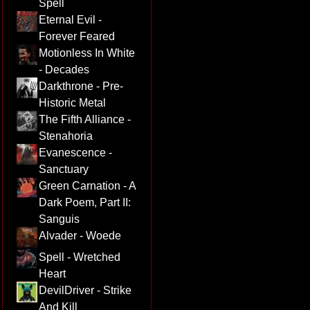
Spell
Eternal Evil -
Forever Feared
Motionless In White
- Decades
Darkthrone - Pre-
Historic Metal
The Fifth Alliance -
Stenahoria
Evanescence -
Sanctuary
Green Carnation - A
Dark Poem, Part II:
Sanguis
Alvader - Woede
Spell - Wretched
Heart
DevilDriver - Strike
And Kill