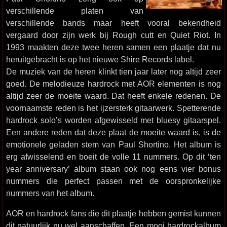
verschillende platen van
verschillende bands maar heeft vooral bekendheid
vergaard door zijn werk bij Rough cutt en Quiet Riot. In
1993 maakten deze twee heren samen een plaatje dat nu
heruitgebracht is op het nieuwe Shire Records label.
De muziek van de heren klinkt tien jaar later nog altijd zeer
goed. De melodieuze hardrock met AOR elementen is nog
altijd zeer de moeite waard. Dat heeft enkele redenen. De
voornaamste reden is het ijzersterk gitaarwerk. Spetterende
hardrock solo’s worden afgewisseld met bluesy gitaarspel.
Een andere reden dat deze plaat de moeite waard is, is de
emotionele geladen stem van Paul Shortino. Het album is
erg afwisselend en boeit de volle 11 nummers. Op dit ‘ten
year anniversary’ album staan ook nog eens vier bonus
nummers die perfect passen met de oorspronkelijke
nummers van het album.
AOR en hardrock fans die dit plaatje hebben gemist kunnen
dit natuurlijk nu wel aanschaffen. Een mooi hardrockalbum