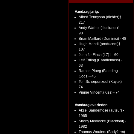
Vandaag jarig:
Alfred Tennyson (dichter)† -
217
Andy Warhol (illustrator)† -
98
Brian Maillard (Dominici) - 48
Hugh Mendl (producent)† -
107
Jennifer Finch (L7)† - 60
Leif Edling (Candlemass) -
63
Ramon Ploeg (Bleeding
Gods) - 45
Ton Scherpenzeel (Kayak) -
74
Vinnie Vincent (Kiss) - 74
Vandaag overleden:
Aksel Sandemose (auteur) -
1965
Shorty Medlocke (Blackfoot) -
1982
Thomas Wouters (Bodyfarm)