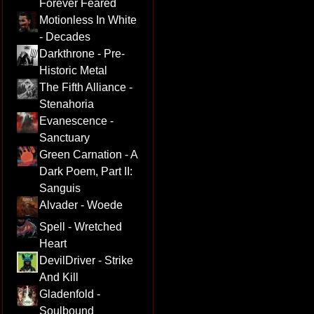
Forever Feared
Motionless In White
- Decades
Darkthrone - Pre-
Historic Metal
The Fifth Alliance -
Stenahoria
Evanescence -
Sanctuary
Green Carnation - A
Dark Poem, Part II:
Sanguis
Alvader - Woede
Spell - Wretched
Heart
DevilDriver - Strike
And Kill
Gladenfold -
Soulbound