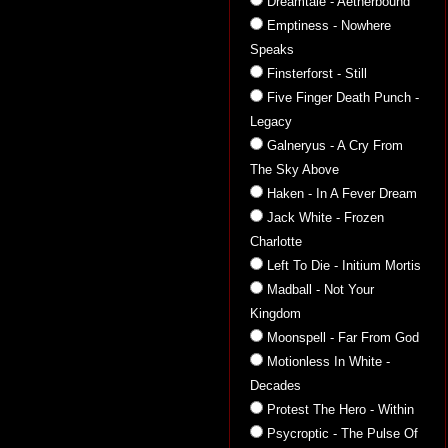
Dreamtale - Aetherbound
Emptiness - Nowhere
Speaks
Finsterforst - Still
Five Finger Death Punch -
Legacy
Galneryus - A Cry From
The Sky Above
Haken - In A Fever Dream
Jack White - Frozen
Charlotte
Left To Die - Initium Mortis
Madball - Not Your
Kingdom
Moonspell - Far From God
Motionless In White -
Decades
Protest The Hero - Within
Psycroptic - The Pulse Of