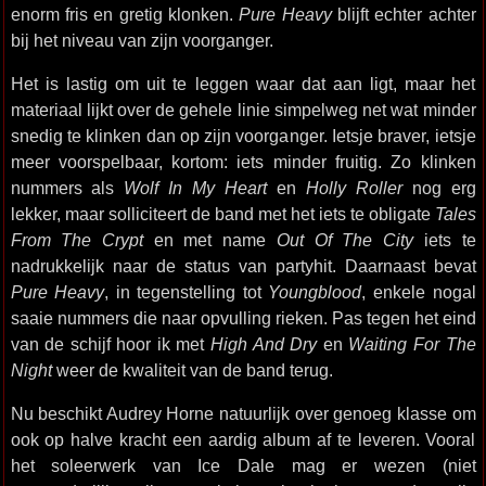
enorm fris en gretig klonken.
Pure Heavy
blijft echter achter
bij het niveau van zijn voorganger.
Het is lastig om uit te leggen waar dat aan ligt, maar het
materiaal lijkt over de gehele linie simpelweg net wat minder
snedig te klinken dan op zijn voorganger. Ietsje braver, ietsje
meer voorspelbaar, kortom: iets minder fruitig. Zo klinken
nummers als
Wolf In My Heart
en
Holly Roller
nog erg
lekker, maar solliciteert de band met het iets te obligate
Tales
From The Crypt
en met name
Out Of The City
iets te
nadrukkelijk naar de status van partyhit. Daarnaast bevat
Pure Heavy
, in tegenstelling tot
Youngblood
, enkele nogal
saaie nummers die naar opvulling rieken. Pas tegen het eind
van de schijf hoor ik met
High And Dry
en
Waiting For The
Night
weer de kwaliteit van de band terug.
Nu beschikt Audrey Horne natuurlijk over genoeg klasse om
ook op halve kracht een aardig album af te leveren. Vooral
het soleerwerk van Ice Dale mag er wezen (niet