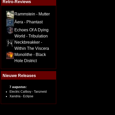
Retro-Reviews
Rammstein - Mutter
Äera - Phantast
Echoes Of A Dying
World - Tribulation
Neckbreakker -
Within The Viscera
Monolithe - Black
Hole District
Nieuwe Releases
7 augustus:
Electric Callboy - Tanzneid
Xandria - Eclipse