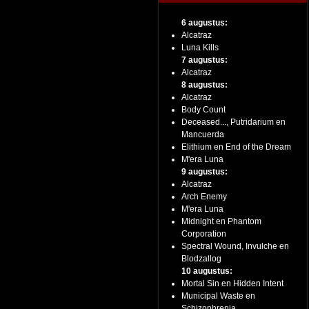
6 augustus:
Alcatraz
Luna Kills
7 augustus:
Alcatraz
8 augustus:
Alcatraz
Body Count
Deceased..., Putridarium en
Mancuerda
Elithium en End of the Dream
M'era Luna
9 augustus:
Alcatraz
Arch Enemy
M'era Luna
Midnight en Phantom
Corporation
Spectral Wound, Invulche en
Blodzallog
10 augustus:
Mortal Sin en Hidden Intent
Municipal Waste en
Schizophrenia