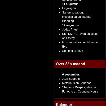
11 augustus:
Lagwagon
Sanguisugabogg,
Revocation en Internal
Bleeding
12 augustus:
Judas Priest
KMFDM, Ya Toyah en Jesus
on Extesy
Mushroomhead en Mountain
Eye
Summer Breeze
Over één maand
6 september:
Jazz Sabbath
Nefarious en Grindpad
Shape Of Despair, Marche
Funèbre en Counting Hours
Kalender