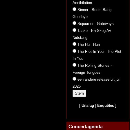
Annihilation
Sinner - Boom Bang
Goodbye
Sojourner - Gateways
Taake - En Skog Av
Nidstang
The Hu - Hun
The Plot In You - The Plot
In You
The Rolling Stones -
Foreign Tongues
een andere release uit juli
2026
[
Uitslag
|
Enquêtes
]
Concertagenda