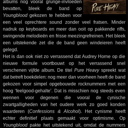
albums nog vooral grunge-invloeden
bevatten, bleek de band op
Youngblood
gekozen te hebben voor
een veel oprechtere sound zonder veel fratsen. Minder
nadruk op keyboards en meer dan ooit op pakkende riffs,
swingende melodieën en frisse meezingrefreinen. Het bleek
een uitstekende zet die de band geen windeieren heeft
gelegd.
Het is dan ook niet zo verrassend dat Audrey Horne op die
nieuwe formule voortbouwt op het verrassend snel
verschenen vijfde album. De titel
Pure Heavy
spreekt wat
dat betreft boekdelen: nog meer dan voorheen heeft de band
gekozen voor simpel opgebouwde rocknummers met een
hoog ‘feelgood-gehalte’. Dat is misschien nog steeds even
wennen voor degenen die vooral de cynische
zwartgalligheden van het oudere werk zo goed konden
waarderen (
Confessions & Alcohol
). Het cynisme heeft
echter definitief plaats gemaakt voor optimisme. Op
Youngblood
pakte het uitstekend uit, omdat de nummers