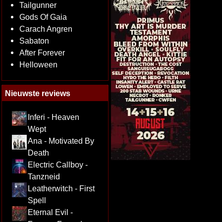
Tailgunner
Gods Of Gaia
Carach Angren
Sabaton
After Forever
Helloween
Nieuwste reviews
Inferi - Heaven
Wept
Ana - Motivated By
Death
Electric Callboy -
Tanzneid
Leatherwitch - First
Spell
Eternal Evil -