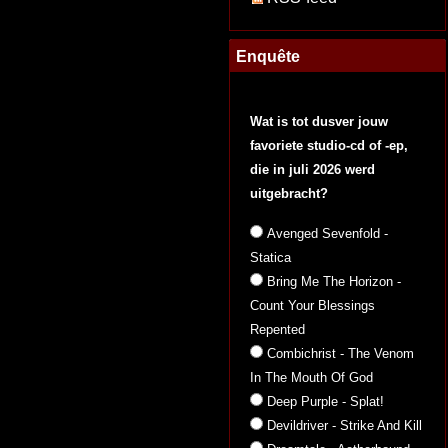
Enquête
Wat is tot dusver jouw
favoriete studio-cd of -ep,
die in juli 2026 werd
uitgebracht?
Avenged Sevenfold -
Statica
Bring Me The Horizon -
Count Your Blessings
Repented
Combichrist - The Venom
In The Mouth Of God
Deep Purple - Splat!
Devildriver - Strike And Kill