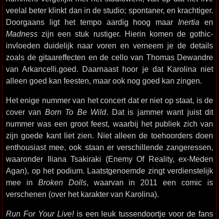
veelal beter klinkt dan in de studio; spontaner, en krachtiger.
Doorgaans ligt het tempo aardig hoog maar
Inertia
en
Madness
zijn een stuk rustiger. Hierin komen de gothic-
invloeden duidelijk naar voren en verneem je de details
zoals de gitaareffecten en de cello van Thomas Dewandre
van Arkancelli.goed. Daarnaast hoor je dat Karolina niet
alleen goed kan feesten, maar ook nog goed kan zingen.
Het enige nummer van het concert dat er niet op staat, is de
cover van
Born To Be Wild
. Dat is jammer want juist dit
nummer was een groot feest, waarbij het publiek zich van
zijn goede kant liet zien. Niet alleen de toehoorders doen
enthousiast mee, ook staan er verschillende zangeressen,
waaronder Iliana Tsakiraki (Enemy Of Reality, ex-Meden
Agan), op het podium. Laatstgenoemde zingt verdienstelijk
mee in
Broken Dolls
, waarvan in 2011 een comic is
verschenen (over het karakter van Karolina).
Run For Your Live!
is een leuk tussendoortje voor de fans