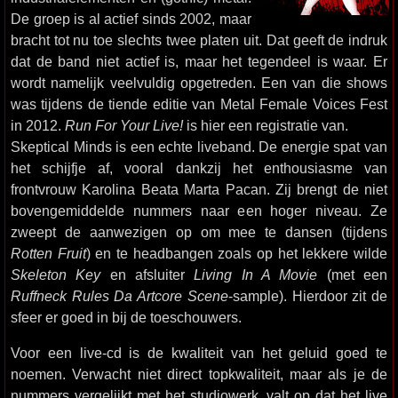
De groep is al actief sinds 2002, maar
bracht tot nu toe slechts twee platen uit. Dat geeft de indruk
dat de band niet actief is, maar het tegendeel is waar. Er
wordt namelijk veelvuldig opgetreden. Een van die shows
was tijdens de tiende editie van Metal Female Voices Fest
in 2012.
Run For Your Live!
is hier een registratie van.
Skeptical Minds is een echte liveband. De energie spat van
het schijfje af, vooral dankzij het enthousiasme van
frontvrouw Karolina Beata Marta Pacan. Zij brengt de niet
bovengemiddelde nummers naar een hoger niveau. Ze
zweept de aanwezigen op om mee te dansen (tijdens
Rotten Fruit
) en te headbangen zoals op het lekkere wilde
Skeleton Key
en afsluiter
Living In A Movie
(met een
Ruffneck Rules Da Artcore Scene
-sample). Hierdoor zit de
sfeer er goed in bij de toeschouwers.
Voor een live-cd is de kwaliteit van het geluid goed te
noemen. Verwacht niet direct topkwaliteit, maar als je de
nummers vergelijkt met het studiowerk, valt op dat het live