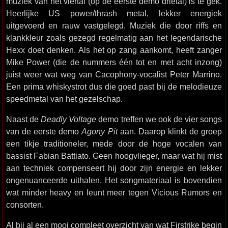
muziek van het viertal (op de eerste demo drietal) is te gek.
Heerlijke US power/thrash metal, lekker energiek
uitgevoerd en rauw vastgelegd. Muziek die door riffs en
klankkleur zoals gezegd regelmatig aan het legendarische
Hexx doet denken. Als het op zang aankomt, heeft zanger
Mike Power (die de nummers één tot en met acht inzong)
juist weer wat weg van Cacophony-vocalist Peter Marrino.
Een prima whiskystrot dus die goed past bij de melodieuze
speedmetal van het gezelschap.
Naast de
Deadly Voltage
demo treffen we ook de vier songs
van de eerste demo
Agony Pit
aan. Daarop klinkt de groep
een tikje traditioneler, mede door de hoge vocalen van
bassist Fabian Battiato. Geen hoogvlieger, maar wat hij mist
aan techniek compenseert hij door zijn energie en lekker
ongenuanceerde uithalen. Het songmateriaal is bovendien
wat minder heavy en leunt meer tegen Vicious Rumors en
consorten.
Al bij al een mooi compleet overzicht van wat Firstrike begin