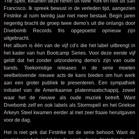
The Spell
, kwamen deze heren uit New York en niet uit San
Francisco. Ik spreek bewust in de verleden tijd, aangezien
Firstrike al ruim twintig jaar niet meer bestaat. Begin jaren
negentig bracht de groep twee demo's uit die onlangs door
Divebomb Records fris opgepoetst opnieuw zijn
uitgebracht.
Het album is één van de vijf cd's die het label uitbrengt in
het kader van hun Bootcamp Series. Voor deze eerste vijf
geldt dat het zonder uitzondering demo's zijn van oude
bands. Toekomstige releases in de serie moeten
veelbelovende nieuwe acts de kans bieden om hun werk
aan een groter publiek te presenteren. Een sympathiek
initiatief van de Amerikaanse platenmaatschappij, zowel
waar het de nieuwe als oude muziek betreft. Want
Divebomb zelf en ook labels als Stormspell en het Griekse
Arkeyn Steel kwamen eerder al met zeer fraaie heruitgaven
voor de dag.
Het is niet gek dat Firstrike tot de serie behoort. Want de