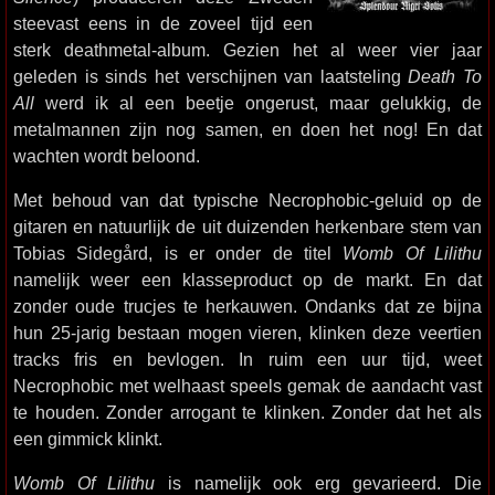
steevast eens in de zoveel tijd een
sterk deathmetal-album. Gezien het al weer vier jaar
geleden is sinds het verschijnen van laatsteling
Death To
All
werd ik al een beetje ongerust, maar gelukkig, de
metalmannen zijn nog samen, en doen het nog! En dat
wachten wordt beloond.
Met behoud van dat typische Necrophobic-geluid op de
gitaren en natuurlijk de uit duizenden herkenbare stem van
Tobias Sidegård, is er onder de titel
Womb Of Lilithu
namelijk weer een klasseproduct op de markt. En dat
zonder oude trucjes te herkauwen. Ondanks dat ze bijna
hun 25-jarig bestaan mogen vieren, klinken deze veertien
tracks fris en bevlogen. In ruim een uur tijd, weet
Necrophobic met welhaast speels gemak de aandacht vast
te houden. Zonder arrogant te klinken. Zonder dat het als
een gimmick klinkt.
Womb Of Lilithu
is namelijk ook erg gevarieerd. Die