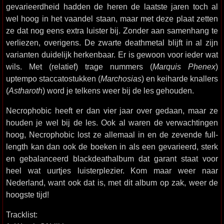
gevarieerdheid hadden de heren de laatste jaren toch al
wel hoog in het vaandel staan, maar met deze plaat zetten
ze dat nog eens extra luister bij. Zonder aan samenhang te
verliezen, overigens. De zwarte deathmetal blijft in al zijn
varianten duidelijk herkenbaar. Er is gewoon voor ieder wat
wils. Met (relatief) trage nummers (
Marquis Phenex
)
uptempo staccatostukken (
Marchosias
) en keiharde knallers
(
Astharoth
) word je telkens weer bij de les gehouden.
Necrophobic heeft er dan vier jaar over gedaan, maar ze
houden je wel bij de les. Ook al waren de verwachtingen
hoog, Necrophobic lost ze allemaal in en de zevende full-
length kan dan ook de boeken in als een gevarieerd, sterk
en gebalanceerd blackdeathalbum dat garant staat voor
heel wat uurtjes luisterplezier. Kom maar weer naar
Nederland, want ook dat is, met dit album op zak, weer de
hoogste tijd!
Tracklist: