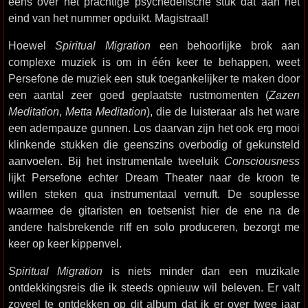
eens over het prachtige psychedelische stuk dat aan het
eind van het nummer opduikt. Magistraal!
Hoewel
Spiritual Migration
een behoorlijke brok aan
complexe muziek is om in één keer te behappen, weet
Persefone de muziek een stuk toegankelijker te maken door
een aantal zeer goed geplaatste rustmomenten (
Zazen
Meditation
,
Metta Meditation
), die de luisteraar als het ware
een adempauze gunnen. Los daarvan zijn het ook erg mooi
klinkende stukken die geenszins overbodig of gekunsteld
aanvoelen. Bij het instrumentale tweeluik
Consciousness
lijkt Persefone echter Dream Theater naar de kroon te
willen steken qua instrumentaal vernuft. De souplesse
waarmee de gitaristen en toetsenist hier de ene na de
andere halsbrekende riff en solo produceren, bezorgt me
keer op keer kippenvel.
Spiritual Migration
is niets minder dan een muzikale
ontdekkingsreis die ik steeds opnieuw wil beleven. Er valt
zoveel te ontdekken op dit album dat ik er over twee jaar