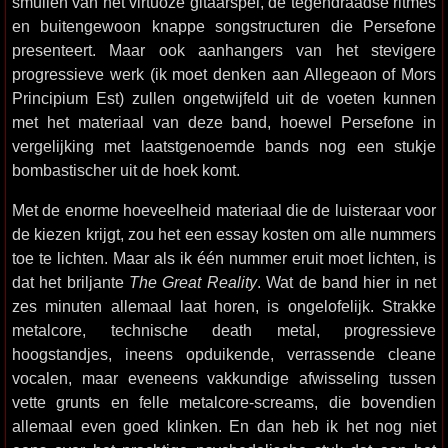
smullen van het virtuoze gitaarspel, de tegendraadse ritmes
en buitengewoon knappe songstructuren die Persefone
presenteert. Maar ook aanhangers van het stevigere
progressieve werk (ik moet denken aan Allegeaon of Mors
Principium Est) zullen ongetwijfeld uit de voeten kunnen
met het materiaal van deze band, hoewel Persefone in
vergelijking met laatstgenoemde bands nog een stukje
bombastischer uit de hoek komt.
Met de enorme hoeveelheid materiaal die de luisteraar voor
de kiezen krijgt, zou het een essay kosten om alle nummers
toe te lichten. Maar als ik één nummer eruit moet lichten, is
dat het briljante
The Great Reality
. Wat de band hier in net
zes minuten allemaal laat horen, is ongelofelijk. Strakke
metalcore, technische death metal, progressieve
hoogstandjes, ineens opduikende, verrassende cleane
vocalen, maar eveneens vakkundige afwisseling tussen
vette grunts en felle metalcore-screams, die bovendien
allemaal even goed klinken. En dan heb ik het nog niet