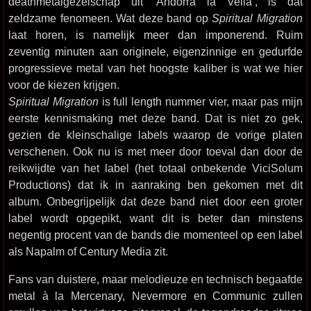
deathmetalgezelschap uit ‘Andorra la Vella’, is dat
zeldzame fenomeen. Wat deze band op
Spiritual Migration
laat horen, is namelijk meer dan imponerend. Ruim
zeventig minuten aan originele, eigenzinnige en gedurfde
progressieve metal van het hoogste kaliber is wat we hier
voor de kiezen krijgen.
Spiritual Migration
is full length nummer vier, maar pas mijn
eerste kennismaking met deze band. Dat is niet zo gek,
gezien de kleinschalige labels waarop de vorige platen
verschenen. Ook nu is met meer door toeval dan door de
reikwijdte van het label (het totaal onbekende ViciSolum
Productions) dat ik in aanraking ben gekomen met dit
album. Onbegrijpelijk dat deze band niet door een groter
label wordt opgepikt, want dit is beter dan minstens
negentig procent van de bands die momenteel op een label
als Napalm of Century Media zit.
Fans van duistere, maar melodieuze en technisch begaafde
metal à la Mercenary, Nevermore en Communic zullen