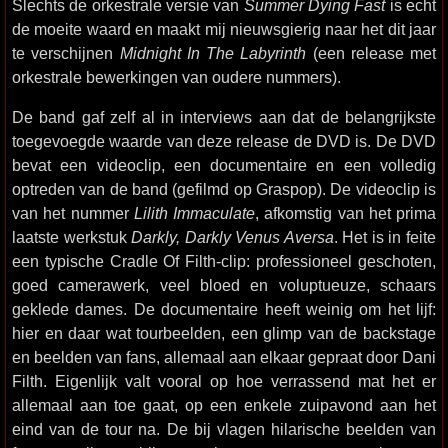
Slechts de orkestrale versie van
Summer Dying Fast
is echt
de moeite waard en maakt mij nieuwsgierig naar het dit jaar
te verschijnen
Midnight In The Labyrinth
(een release met
orkestrale bewerkingen van oudere nummers).
De band gaf zelf al in interviews aan dat de belangrijkste
toegevoegde waarde van deze release de DVD is. De DVD
bevat een videoclip, een documentaire en een volledig
optreden van de band (gefilmd op Graspop). De videoclip is
van het nummer
Lilith Immaculate
, afkomstig van het prima
laatste werkstuk
Darkly, Darkly Venus Aversa
. Het is in feite
een typische Cradle Of Filth-clip: professioneel geschoten,
goed camerawerk, veel bloed en voluptueuze, schaars
geklede dames. De documentaire heeft weinig om het lijf:
hier en daar wat tourbeelden, een glimp van de backstage
en beelden van fans, allemaal aan elkaar gepraat door Dani
Filth. Eigenlijk valt vooral op hoe verrassend mat het er
allemaal aan toe gaat, op een enkele zuipavond aan het
eind van de tour na. De bij vlagen hilarische beelden van