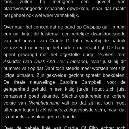
fans zullen bij menigeen een gevoel van
plaatsvervangende schaamte opwekken, maar dat maakt
het geheel ook wel weer vermakelijk.
Over naar het concert dat de band op Graspop gaf. In ruim
een uur krijgt de luisteraar een redelijke dwarsdoorsnede
van het oeuvre van Cradle Of Filth, waarbij de nadruk
verrassend genoeg op het oudere materiaal ligt. De band
opent gewaagd met het afgestofte oudje
Heaven Torn
Asunder
(van
Dusk And Her Embrace
), maar juist bij dit
nummer valt op dat Dani toch steeds meer worstelt met zijn
ijzige uithalen. Zijn gekwelde gezicht spreekt boekdelen.
De fraaie nieuwelinge Caroline Campbell, voor de
gelegenheid gehuld in een kittig jurkje, houdt zich juist
verrassend goed staande. Slechts gedurende de kortere
versie van
Nymphetamine
valt op dat zij het toch moet
afleggen tegen Liv Kristine’s zoetgevooisde stem, maar dat
is natuurlijk absoluut geen schande.
Over de gehele linie valt Cradle Of Filth echter toch