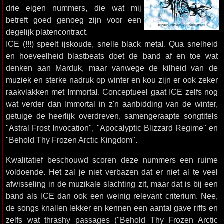
drie eigen nummers, die wat mij
betreft goed genoeg zijn voor een
degelijk platencontract.
ICE (!!!) speelt ijskoude, snelle black metal. Qua snelheid
en hoeveelheid blastbeats doet de band af en toe wat
denken aan Marduk, maar vanwege de kilheid van de
muziek en sterke nadruk op winter en kou zijn er ook zeker
raakvlakken met Immortal. Conceptueel gaat ICE zelfs nog
wat verder dan Immortal in z'n aanbidding van de winter,
getuige de heerlijk overdreven, samengeraapte songtitels
"Astral Frost Invocation", "Apocalyptic Blizzard Regime" en
"Behold Thy Frozen Arctic Kingdom".
Kwalitatief beschouwd scoren deze nummers een ruime
voldoende. Het zal je niet verbazen dat er niet al te veel
afwisseling in de muzikale slachting zit, maar dat is bij een
band als ICE dan ook een weinig relevant criterium. Nee,
de songs knallen lekker en kennen een aantal gave riffs en
zelfs wat thrashy passages ("Behold Thy Frozen Arctic