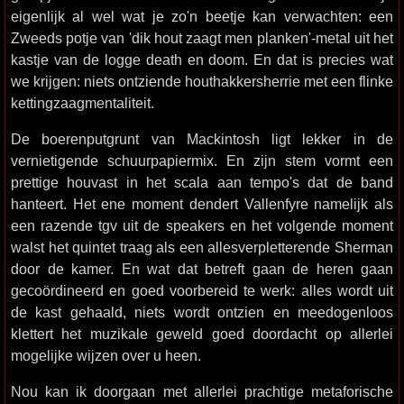
eigenlijk al wel wat je zo'n beetje kan verwachten: een
Zweeds potje van 'dik hout zaagt men planken'-metal uit het
kastje van de logge death en doom. En dat is precies wat
we krijgen: niets ontziende houthakkersherrie met een flinke
kettingzaagmentaliteit.
De boerenputgrunt van Mackintosh ligt lekker in de
vernietigende schuurpapiermix. En zijn stem vormt een
prettige houvast in het scala aan tempo's dat de band
hanteert. Het ene moment dendert Vallenfyre namelijk als
een razende tgv uit de speakers en het volgende moment
walst het quintet traag als een allesverpletterende Sherman
door de kamer. En wat dat betreft gaan de heren gaan
gecoördineerd en goed voorbereid te werk: alles wordt uit
de kast gehaald, niets wordt ontzien en meedogenloos
klettert het muzikale geweld goed doordacht op allerlei
mogelijke wijzen over u heen.
Nou kan ik doorgaan met allerlei prachtige metaforische