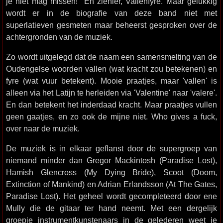
je niet mag missen!" En ziehier, Vallenfyre. Maar gelukkig
wordt er in de biografie van deze band niet met
superlatieven gesmeten maar beheerst gesproken over de
achtergronden van de muziek.
Zo wordt uitgelegd dat de naam een samensmelting van de
Oudengelse woorden vallen (wat kracht zou betekenen) en
fyre (wat vuur betekent). Mooie praatjes, maar 'vallen' is
alleen via het Latijn te herleiden via 'Valentine' naar 'valere'.
En dan betekent het inderdaad kracht. Maar praatjes vullen
geen gaatjes, en zo ook de mijne niet. Who gives a fuck,
over naar de muziek.
De muziek is in elkaar geflanst door de supergroep van
niemand minder dan Gregor Mackintosh (Paradise Lost),
Hamish Glencross (My Dying Bride), Scoot (Doom,
Extinction of Mankind) en Adrian Erlandsson (At The Gates,
Paradise Lost). Het geheel wordt gecompleteerd door ene
Mully die de gitaar ter hand neemt. Met een dergelijk
groepje instrumentkunstenaars in de gelederen weet je