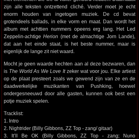
zijn alle teksten ontzettend cliché. Verder moet je echt
enorm houden van ingetogen muziek. De cd bevat
grotendeels ballads, in elke vorm en maat. Dan wordt het
album met achttien nummers opeens erg lang. Het Led
Zeppelin-achtige
Herion
(met de almachtige Jorn Lande),
dat aan het einde staat, is het beste nummer, maar is
eigenlijk de lange zit niet waard.
Mocht je geen waarde hechten aan al deze bezwaren, dan
is
The World As We Love It
zeker wat voor jou. Elke artiest
op de plaat presteert zoals we gewend zijn van ze en de
daadwerkelijke muzikanten van Pushking, hoewel
ondergesneeuwd door alle gasten, kunnen ook best een
potje muziek spelen.
Tracklist:
1. Intro
2. Nightrider (Billy Gibbons, ZZ Top - zang/ gitaar)
3. It’ll Be OK (Billy Gibbons, ZZ Top - zang; Nuno