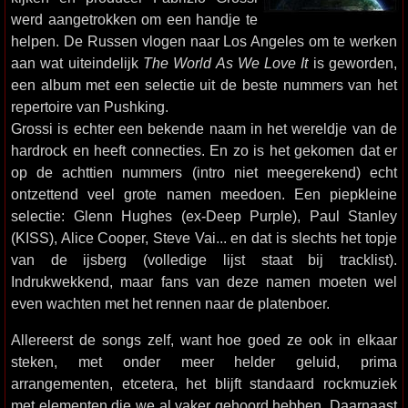
werd aangetrokken om een handje te
helpen. De Russen vlogen naar Los Angeles om te werken
aan wat uiteindelijk
The World As We Love It
is geworden,
een album met een selectie uit de beste nummers van het
repertoire van Pushking.
Grossi is echter een bekende naam in het wereldje van de
hardrock en heeft connecties. En zo is het gekomen dat er
op de achttien nummers (intro niet meegerekend) echt
ontzettend veel grote namen meedoen. Een piepkleine
selectie: Glenn Hughes (ex-Deep Purple), Paul Stanley
(KISS), Alice Cooper, Steve Vai... en dat is slechts het topje
van de ijsberg (volledige lijst staat bij tracklist).
Indrukwekkend, maar fans van deze namen moeten wel
even wachten met het rennen naar de platenboer.
Allereerst de songs zelf, want hoe goed ze ook in elkaar
steken, met onder meer helder geluid, prima
arrangementen, etcetera, het blijft standaard rockmuziek
met elementen die we al vaker gehoord hebben. Daarnaast