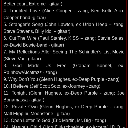
Bettencourt, Extreme · gitaar)
4. Troubled Love (Alice Cooper - zang; Keri Kelli, Alice
Cooper-band ·gitaar)
5. Stranger’s Song (John Lawton, ex Uriah Heep – zang;
Steve Stevens, Billy Idol – gitaar)
6. Cut The Wire (Paul Stanley, KISS – zang; Stevie Salas,
ex-David Bowie-band - gitaar)
7. My Reflections After Seeing The Schindler's List Movie
(Steve Vai - gitaar)
8. God Made Us Free (Graham Bonnet, ex-
Rainbow/Alcatrazz - zang)
9. Why Don't You (Glenn Hughes, ex-Deep Purple - zang)
10. I Believe (Jeff Scott Soto, ex-Journey - zang)
11. Tonight (Glenn Hughes, ex-Deep Purple - zang; Joe
Bonamassa - gitaar)
12. Private Own (Glenn Hughes, ex-Deep Purple - zang;
Matt Flippini, Moonstone - gitaar)
13. Open Letter To God (Eric Martin, Mr. Big - zang)
14. Nature's Child (Udo Dirkschneider, ex-Accept/U.D.O. -