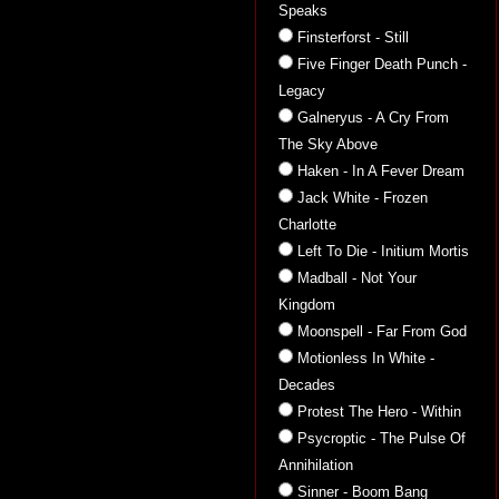
Speaks
Finsterforst - Still
Five Finger Death Punch -
Legacy
Galneryus - A Cry From
The Sky Above
Haken - In A Fever Dream
Jack White - Frozen
Charlotte
Left To Die - Initium Mortis
Madball - Not Your
Kingdom
Moonspell - Far From God
Motionless In White -
Decades
Protest The Hero - Within
Psycroptic - The Pulse Of
Annihilation
Sinner - Boom Bang