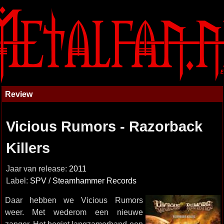
Review
Vicious Rumors - Razorback
Killers
Jaar van release:
2011
Label:
SPV / Steamhammer Records
Daar hebben we Vicious Rumors
weer. Met wederom een nieuwe