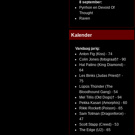
8 september:
Pyrrhon en Devoid Of
Thought
Raven
Kalender
Vandaag jarig:
Anton Fig (Kiss) - 74
Colin Jones (fotograaf)† - 90
Hal Patino (King Diamond) -
64
Les Binks (Judas Priest)† -
75
Lüpüs Thünder (The
Bloodhound Gang) - 54
Mel Tillis (Old Dogs)† - 94
Pekka Kasari (Amorphis) - 60
Rikki Rockett (Poison) - 65
Sam Totman (Dragonforce) -
47
Scott Stapp (Creed) - 53
The Edge (U2) - 65