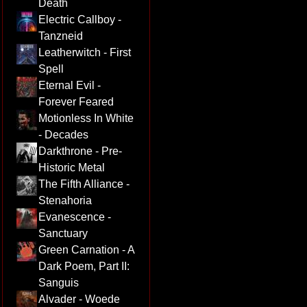
Death
Electric Callboy -
Tanzneid
Leatherwitch - First
Spell
Eternal Evil -
Forever Feared
Motionless In White
- Decades
Darkthrone - Pre-
Historic Metal
The Fifth Alliance -
Stenahoria
Evanescence -
Sanctuary
Green Carnation - A
Dark Poem, Part II:
Sanguis
Alvader - Woede