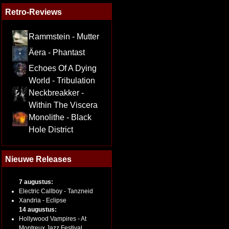
Retro-Reviews
Rammstein - Mutter
Äera - Phantast
Echoes Of A Dying
World - Tribulation
Neckbreakker -
Within The Viscera
Monolithe - Black
Hole District
Nieuwe Releases
7 augustus:
Electric Callboy - Tanzneid
Xandria - Eclipse
14 augustus:
Hollywood Vampires - At
Montreux Jazz Festival