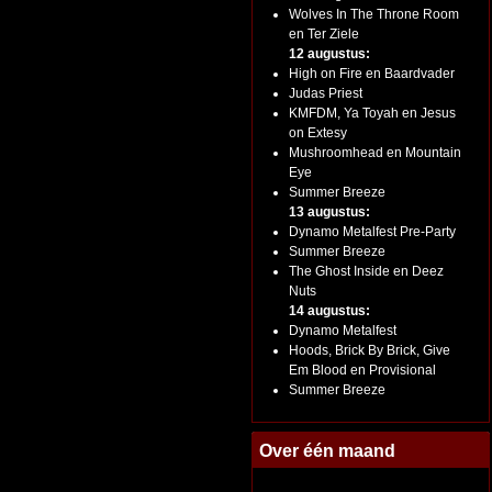
Wolves In The Throne Room
en Ter Ziele
12 augustus:
High on Fire en Baardvader
Judas Priest
KMFDM, Ya Toyah en Jesus
on Extesy
Mushroomhead en Mountain
Eye
Summer Breeze
13 augustus:
Dynamo Metalfest Pre-Party
Summer Breeze
The Ghost Inside en Deez
Nuts
14 augustus:
Dynamo Metalfest
Hoods, Brick By Brick, Give
Em Blood en Provisional
Summer Breeze
Over één maand