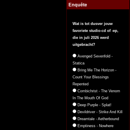
Enquête
Wat is tot dusver jouw
favoriete studio-cd of -ep,
die in juli 2026 werd
uitgebracht?
Avenged Sevenfold -
Statica
Bring Me The Horizon -
Count Your Blessings
Repented
Combichrist - The Venom
In The Mouth Of God
Deep Purple - Splat!
Devildriver - Strike And Kill
Dreamtale - Aetherbound
Emptiness - Nowhere