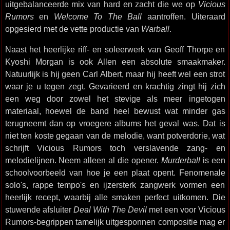
uitgebalanceerde mix van hard en zacht die we op
Vicious
Rumors
en
Welcome To The Ball
aantroffen. Uiteraard
opgesierd met de vette productie van
Warball
.
Naast het heerlijke riff- en soleerwerk van Geoff Thorpe en
Kyoshi Morgan is ook Allen een absolute smaakmaker.
Natuurlijk is hij geen Carl Albert, maar hij heeft wel een strot
waar je u tegen zegt. Gevarieerd en krachtig zingt hij zich
een weg door zowel het stevige als meer ingetogen
materiaal, hoewel de band heel bewust wat minder gas
terugneemt dan op vroegere albums het geval was. Dat is
niet ten koste gegaan van de melodie, want potverdorie, wat
schrijft Vicious Rumors toch verslavende zang- en
melodielijnen. Neem alleen al die opener.
Murderball
is een
schoolvoorbeeld van hoe je een plaat opent. Fenomenale
solo's, rappe tempo's en ijzersterk zangwerk vormen een
heerlijk recept, waarbij alle smaken perfect uitkomen. Die
stuwende afsluiter
Deal With The Devil
met een voor Vicious
Rumors-begrippen tamelijk uitgesponnen compositie mag er