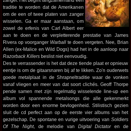
zanger. Het begint langzamerhand een
traditie te worden dat de Amerikanen
om de een of twee platen van zanger
wisselen. Ga er maar aanstaan, om
zowel de erfenis van Carl Albert eer
aan te doen en de verpletterende prestatie van James
Rivera op voorganger
Warball
te doen vergeten. Nee, Brian
Allen (ex-Malice en Wild Dogs) had het in de aanloop naar
Razorback Killers
beslist niet eenvoudig.
Des te verrassender is het dat deze tiende plaat er opnieuw
eentje is om de gitaarsnaren bij af te likken. Zo'n ouderwets
goede metalplaat in de Shrapneltraditie waar de vonken
vanaf vliegen en meer van dat soort clichés. Geoff Thorpe
pende samen met zijn regelmatig wisselende line-up een
album vol spannende metalsongs die alle gekenmerkt
worden door een enorme bevlogenheid. Stilistisch gezien
sluit de cd perfect aan op de eerste vier albums van het
gezelschap. De spontane en vurige uitvoering van
Soldiers
Of The Night
, de melodie van
Digital Dictator
en de