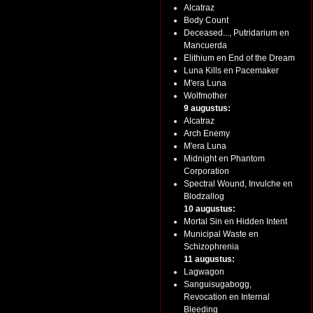
Alcatraz
Body Count
Deceased..., Putridarium en
Mancuerda
Elithium en End of the Dream
Luna Kills en Pacemaker
M'era Luna
Wolfmother
9 augustus:
Alcatraz
Arch Enemy
M'era Luna
Midnight en Phantom
Corporation
Spectral Wound, Invulche en
Blodzallog
10 augustus:
Mortal Sin en Hidden Intent
Municipal Waste en
Schizophrenia
11 augustus:
Lagwagon
Sanguisugabogg,
Revocation en Internal
Bleeding