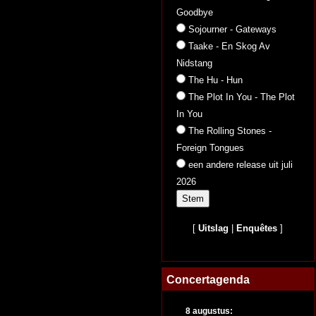
Goodbye
Sojourner - Gateways
Taake - En Skog Av
Nidstang
The Hu - Hun
The Plot In You - The Plot
In You
The Rolling Stones -
Foreign Tongues
een andere release uit juli
2026
[
Uitslag
|
Enquêtes
]
Concertagenda
8 augustus: