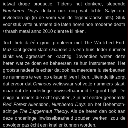
ietwat droge productie. Tijdens het donkere, slepende
Numbered Days
duiken ook nog wat lichte Satyricon-
invloeden op (in de vorm van de tegendraadse riffs). Stuk
voor stuk vette nummers die laten horen hoe moderne death
/ thrash metal anno 2010 dient te klinken.
Toch heb ik één groot probleem met The Wretched End.
Muzikaal gezien staat
Ominous
als een huis. Ieder nummer
klinkt vet, agressief en krachtig. Bovendien weten deze
heren wat ze doen en beheersen ze hun instrumenten. Het
grootste nadeel is echter dat ook na meerdere luisterbeurten
de nummers te veel op elkaar blijven lijken. Uiteindelijk zorgt
dat ervoor dat
Ominous
weliswaar vol vette nummers staat,
maar dat de onderlinge inwisselbaarheid te groot blijft. De
enige nummers die echt opvallen, zijn het eerder genoemde
Red Forest Alienation
,
Numbered Days
en het Behemoth-
achtige
The Juggernaut Theory
. Als de heren dan ook aan
deze onderlinge inwisselbaarheid zouden werken, zou de
opvolger pas écht een knaller kunnen worden.