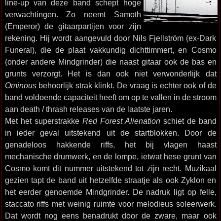
line-up van deze band schept hoge
verwachtingen. Zo neemt Samoth
(Emperor) de gitaarpartijen voor zijn
rekening. Hij wordt aangevuld door Nils Fjellström (ex-Dark
Funeral), die de plaat vakkundig dichttimmert, en Cosmo
(onder andere Mindgrinder) die naast gitaar ook de bas en
grunts verzorgt. Het is dan ook niet verwonderlijk dat
Ominous
behoorlijk strak klinkt. De vraag is echter ook of de
band voldoende capaciteit heeft om op te vallen in de stroom
aan death / thrash releases van de laatste jaren.
Met het superstrakke
Red Forest Alienation
schiet de band
in ieder geval uitstekend uit de startblokken. Door de
genadeloos hakkende riffs, het bij vlagen haast
mechanische drumwerk, en de lompe, ietwat hese grunt van
Cosmo komt dit nummer uitstekend tot zijn recht. Muzikaal
gezien tapt de band uit hetzelfde straatje als ook Zyklon en
het eerder genoemde Mindgrinder. De nadruk ligt op felle,
staccato riffs met weinig ruimte voor melodieus soleerwerk.
Dat wordt nog eens benadrukt door de zware, maar ook