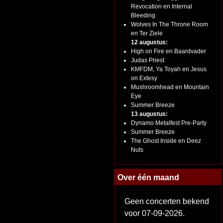
Revocation en Internal
Bleeding
Wolves In The Throne Room
en Ter Ziele
12 augustus:
High on Fire en Baardvader
Judas Priest
KMFDM, Ya Toyah en Jesus
on Extesy
Mushroomhead en Mountain
Eye
Summer Breeze
13 augustus:
Dynamo Metalfest Pre-Party
Summer Breeze
The Ghost Inside en Deez
Nuts
Over één maand
Geen concerten bekend
voor 07-09-2026.