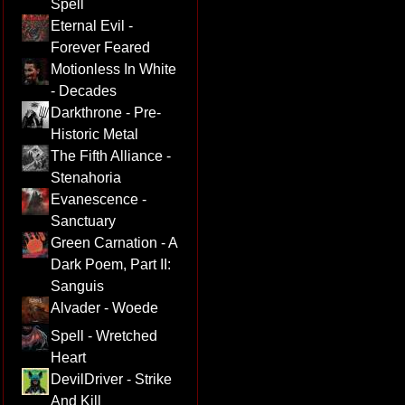
Spell
Eternal Evil -
Forever Feared
Motionless In White
- Decades
Darkthrone - Pre-
Historic Metal
The Fifth Alliance -
Stenahoria
Evanescence -
Sanctuary
Green Carnation - A
Dark Poem, Part II:
Sanguis
Alvader - Woede
Spell - Wretched
Heart
DevilDriver - Strike
And Kill