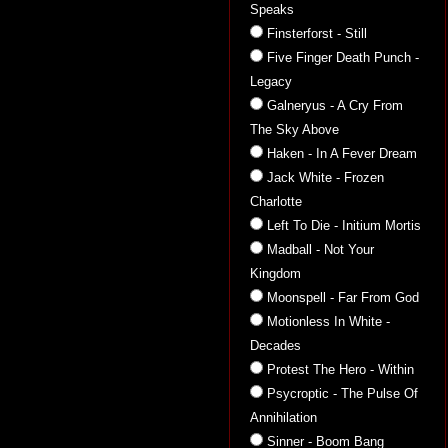
Speaks
Finsterforst - Still
Five Finger Death Punch -
Legacy
Galneryus - A Cry From
The Sky Above
Haken - In A Fever Dream
Jack White - Frozen
Charlotte
Left To Die - Initium Mortis
Madball - Not Your
Kingdom
Moonspell - Far From God
Motionless In White -
Decades
Protest The Hero - Within
Psycroptic - The Pulse Of
Annihilation
Sinner - Boom Bang