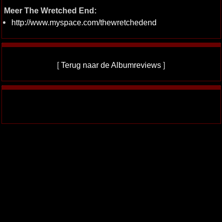
Meer The Wretched End:
http://www.myspace.com/thewretchedend
[
Terug naar de Albumreviews
]