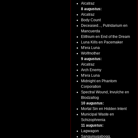
Alcatraz
8 augustus:
Alcatraz
Body Count
Deceased..., Putridarium en
Mancuerda
Elithium en End of the Dream
Luna Kills en Pacemaker
M'era Luna
Wolfmother
9 augustus:
Alcatraz
Arch Enemy
M'era Luna
Midnight en Phantom
Corporation
Spectral Wound, Invulche en
Blodzallog
10 augustus:
Mortal Sin en Hidden Intent
Municipal Waste en
Schizophrenia
11 augustus:
Lagwagon
Sanguisugabogg,