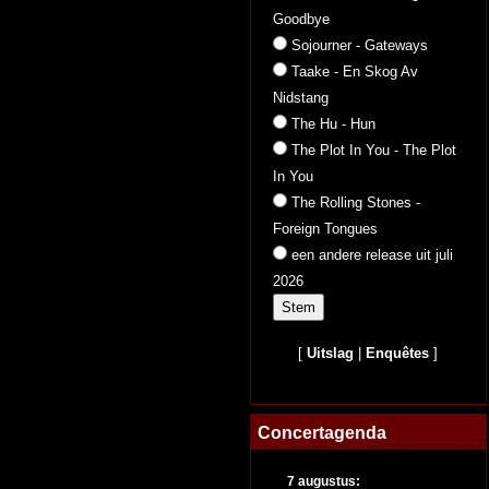
Goodbye
Sojourner - Gateways
Taake - En Skog Av
Nidstang
The Hu - Hun
The Plot In You - The Plot
In You
The Rolling Stones -
Foreign Tongues
een andere release uit juli
2026
[
Uitslag
|
Enquêtes
]
Concertagenda
7 augustus: