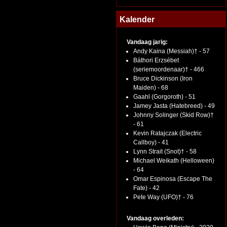
Kalender
Vandaag jarig:
Andy Kaina (Messiah)† - 57
Báthori Erzsébet
(seriemoordenaar)† - 466
Bruce Dickinson (Iron
Maiden) - 68
Gaahl (Gorgoroth) - 51
Jamey Jasta (Hatebreed) - 49
Johnny Solinger (Skid Row)†
- 61
Kevin Ratajczak (Electric
Callboy) - 41
Lynn Strait (Snot)† - 58
Michael Weikath (Helloween)
- 64
Omar Espinosa (Escape The
Fate) - 42
Pete Way (UFO)† - 76
Vandaag overleden: