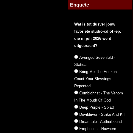
Enquête
Wat is tot dusver jouw
favoriete studio-cd of -ep,
die in juli 2026 werd
uitgebracht?
Avenged Sevenfold -
Statica
Bring Me The Horizon -
Count Your Blessings
Repented
Combichrist - The Venom
In The Mouth Of God
Deep Purple - Splat!
Devildriver - Strike And Kill
Dreamtale - Aetherbound
Emptiness - Nowhere