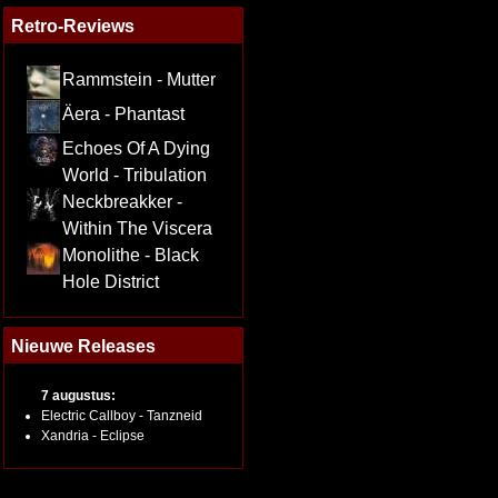
Retro-Reviews
Rammstein - Mutter
Äera - Phantast
Echoes Of A Dying
World - Tribulation
Neckbreakker -
Within The Viscera
Monolithe - Black
Hole District
Nieuwe Releases
7 augustus:
Electric Callboy - Tanzneid
Xandria - Eclipse