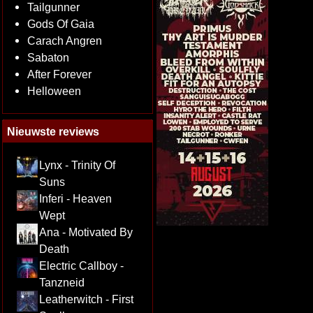
Tailgunner
Gods Of Gaia
Carach Angren
Sabaton
After Forever
Helloween
Nieuwste reviews
Lynx - Trinity Of
Suns
Inferi - Heaven
Wept
Ana - Motivated By
Death
Electric Callboy -
Tanzneid
Leatherwitch - First