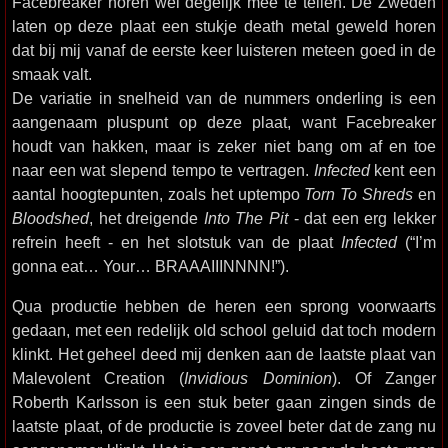
Facebreaker horen wel degelijk mee te tellen. De Zweden
laten op deze plaat een stukje death metal geweld horen
dat bij mij vanaf de eerste keer luisteren meteen goed in de
smaak valt.
De variatie in snelheid van de nummers onderling is een
aangenaam pluspunt op deze plaat, want Facebreaker
houdt van hakken, maar is zeker niet bang om af en toe
naar een wat slepend tempo te vertragen.
Infected
kent een
aantal hoogtepunten, zoals het uptempo
Torn To Shreds
en
Bloodshed
, het dreigende
Into The Pit
- dat een erg lekker
refrein heeft - en het slotstuk van de plaat
Infected
(“I’m
gonna eat… Your… BRAAAIIINNNN!”).
Qua productie hebben de heren een sprong voorwaarts
gedaan, met een redelijk old school geluid dat toch modern
klinkt. Het geheel deed mij denken aan de laatste plaat van
Malevolent Creation (
Invidious Dominion
). Of Zanger
Roberth Karlsson is een stuk beter gaan zingen sinds de
laatste plaat, of de productie is zoveel beter dat de zang nu