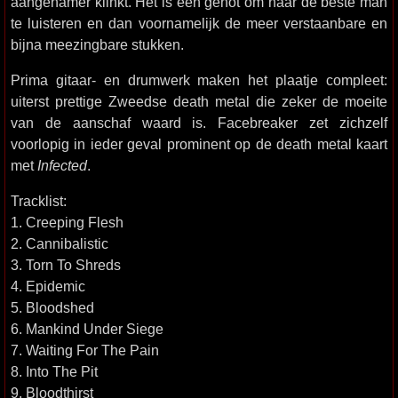
aangenamer klinkt. Het is een genot om naar de beste man
te luisteren en dan voornamelijk de meer verstaanbare en
bijna meezingbare stukken.
Prima gitaar- en drumwerk maken het plaatje compleet:
uiterst prettige Zweedse death metal die zeker de moeite
van de aanschaf waard is. Facebreaker zet zichzelf
voorlopig in ieder geval prominent op de death metal kaart
met
Infected
.
Tracklist:
1. Creeping Flesh
2. Cannibalistic
3. Torn To Shreds
4. Epidemic
5. Bloodshed
6. Mankind Under Siege
7. Waiting For The Pain
8. Into The Pit
9. Bloodthirst