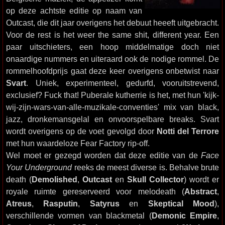
op deze achtste editie op naam van
Outcast, die dit jaar overigens het debuut heeeft uitgebracht.
Voor de rest is het weer the same shit, different year. Een
paar uitschieters, een hoop middelmatige doch niet
onaardige nummers en uiteraard ook de nodige rommel. De
rommelhoofdprijs gaat deze keer overigens onbetwist naar
Svart
. Uniek, experimenteel, gedurfd, vooruitstrevend,
exclusief? Fuck that! Puberale kutherrie is het, met hun 'kijk-
wij-zijn-wars-van-alle-muzikale-conventies' mix van black,
jazz, dronkemansgelal en onvoorspelbare breaks. Svart
wordt overigens op de voet gevolgd door
Notti del Terrore
met hun waardeloze Fear Factory rip-off.
Wel moet er gezegd worden dat deze editie van de
Face
Your Underground
reeks de meest diverse is. Behalve brute
death (
Demolished
,
Outcast
en
Skull Collector
) wordt er
royale ruimte gereserveerd voor melodeath (
Abstract
,
Atreus
,
Rasputin
,
Satyrus
en
Skeptical Mood
),
verschillende vormen van blackmetal (
Demonic Empire
,