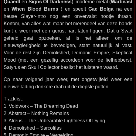
Quaedt
en
Signs Of Darkness
), moderne metal (
Warbeast
en
When Blood Burns
) en speelt
Gae Bolga
na een
heuse Slayer-intro nog een onvervalst nootje thrash.
Kortom, van alles wat, maar het merendeel van deze bands
kunt u weer met een gerust hart laten liggen. Dat u Svart
geheid gaat opzoeken, al is het alleen om de
nieuwsgierigheid te bevredigen, staat natuurlijk al vast.
Voor de rest zijn Demolished, Demonic Empire, Skeptical
Mood (met een gezellig accordeon voor de liefhebbers),
Satyrus en Skull Collector beslist het luisteren waard.
Op naar volgend jaar weer, met ongetwijfeld weer een
nieuwe lading donkere drab uit de diepste putten...
Tracklist:
1. Voidwork – The Dreaming Dead
2. Abstract – Nothing Remains
3. Atreus – The Unbearable Lightness Of Dying
4. Demolished – Sarcofilas
5. Demonic Empire – Vergelding