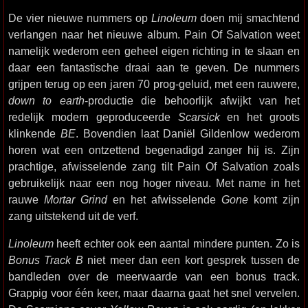
De vier nieuwe nummers op
Linoleum
doen mij smachtend
verlangen naar het nieuwe album. Pain Of Salvation weet
namelijk wederom een geheel eigen richting in te slaan en
daar een fantastische draai aan te geven. De nummers
grijpen terug op een jaren 70 prog-geluid, met een rauwere,
down to earth
-productie die behoorlijk afwijkt van het
redelijk modern geproduceerde
Scarsick
en het groots
klinkende
BE
. Bovendien laat Daniël Gildenlow wederom
horen wat een ontzettend begenadigd zanger hij is. Zijn
prachtige, afwisselende zang tilt Pain Of Salvation zoals
gebruikelijk naar een nog hoger niveau. Met name in het
rauwe
Mortar Grind
en het afwisselende
Gone
komt zijn
zang uitstekend uit de verf.
Linoleum
heeft echter ook een aantal mindere punten. Zo is
Bonus Track B
niet meer dan een kort gesprek tussen de
bandleden over de meerwaarde van een bonus track.
Grappig voor één keer, maar daarna gaat het snel vervelen.