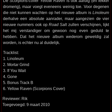
De Scorpions-cover
Yellow Raven
is ook aardig (en lekker
dromerig), maar voegt eveneens weinig toe. Voor degenen
die niet kunnen wachten op het nieuwe album is
Linoleum
derhalve een absolute aanrader, maar aangezien de vier
nieuwe nummers ook op
Road Salt
zullen verschijnen, lijkt
het mij verstandiger om gewoon nog even geduld te
hebben. Dat het nieuwe album wederom geweldig zal
worden, is echter nu al duidelijk.
Tracklist:
1. Linoleum
2. Mortar Grind
3. If You Wait
4. Gone
5. Bonus Track B
6. Yellow Raven (Scorpions Cover)
Reviewer: Rik
Toegevoegd: 9 maart 2010