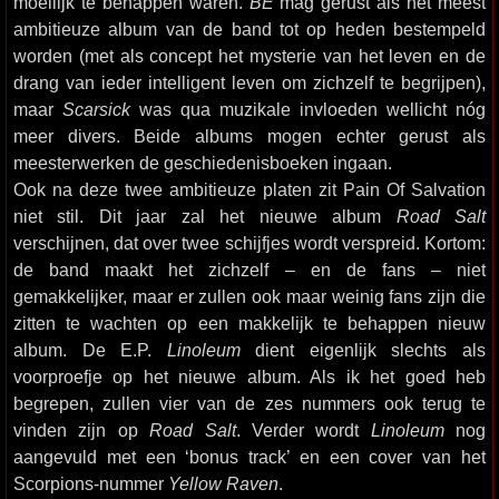
moeilijk te behappen waren.
BE
mag gerust als het meest
ambitieuze album van de band tot op heden bestempeld
worden (met als concept het mysterie van het leven en de
drang van ieder intelligent leven om zichzelf te begrijpen),
maar
Scarsick
was qua muzikale invloeden wellicht nóg
meer divers. Beide albums mogen echter gerust als
meesterwerken de geschiedenisboeken ingaan.
Ook na deze twee ambitieuze platen zit Pain Of Salvation
niet stil. Dit jaar zal het nieuwe album
Road Salt
verschijnen, dat over twee schijfjes wordt verspreid. Kortom:
de band maakt het zichzelf – en de fans – niet
gemakkelijker, maar er zullen ook maar weinig fans zijn die
zitten te wachten op een makkelijk te behappen nieuw
album. De E.P.
Linoleum
dient eigenlijk slechts als
voorproefje op het nieuwe album. Als ik het goed heb
begrepen, zullen vier van de zes nummers ook terug te
vinden zijn op
Road Salt
. Verder wordt
Linoleum
nog
aangevuld met een ‘bonus track’ en een cover van het
Scorpions-nummer
Yellow Raven
.