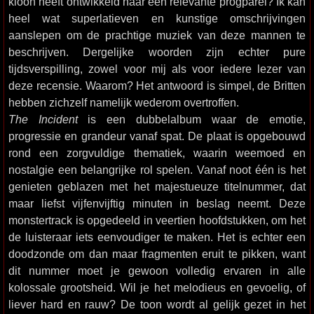
kloon heeft ontwikkeld naar een relevante progparel? Ik kan
heel wat superlatieven en kunstige omschrijvingen
aanslepen om de prachtige muziek van deze mannen te
beschrijven. Dergelijke woorden zijn echter pure
tijdsverspilling, zowel voor mij als voor iedere lezer van
deze recensie. Waarom? Het antwoord is simpel, de Britten
hebben zichzelf namelijk wederom overtroffen.
The Incident
is een dubbelalbum waar de emotie,
progressie en grandeur vanaf spat. De plaat is opgebouwd
rond een zorgvuldige thematiek, waarin weemoed en
nostalgie een belangrijke rol spelen. Vanaf noot één is het
genieten geblazen met het majestueuze titelnummer, dat
maar liefst vijfenvijftig minuten in beslag neemt. Deze
monstertrack is opgedeeld in veertien hoofdstukken, om het
de luisteraar iets eenvoudiger te maken. Het is echter een
doodzonde om dan maar fragmenten eruit te pikken, want
dit nummer moet je gewoon volledig ervaren in alle
kolossale grootsheid. Wil je het melodieus en gevoelig, of
liever hard en rauw? De toon wordt al gelijk gezet in het