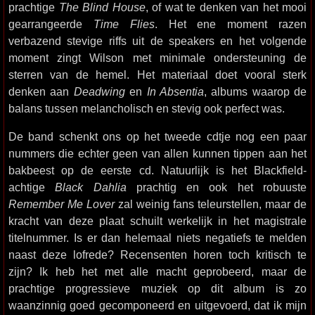
prachtige
The Blind House
, of wat te denken van het mooi
gearrangeerde
Time Flies
. Het ene moment razen
verbazend stevige riffs uit de speakers en het volgende
moment zingt Wilson met minimale ondersteuning de
sterren van de hemel. Het materiaal doet vooral sterk
denken aan
Deadwing
en
In Absentia
, albums waarop de
balans tussen melancholisch en stevig ook perfect was.
De band schenkt ons op het tweede cdtje nog een paar
nummers die echter geen van allen kunnen tippen aan het
bakbeest op de eerste cd. Natuurlijk is het Blackfield-
achtige
Black Dahlia
prachtig en ook het robuuste
Remember Me Lover
zal weinig fans teleurstellen, maar de
kracht van deze plaat schuilt werkelijk in het magistrale
titelnummer. Is er dan helemaal niets negatiefs te melden
naast deze lofrede? Recensenten horen toch kritisch te
zijn? Ik heb het met alle macht geprobeerd, maar de
prachtige progressieve muziek op dit album is zo
waanzinnig goed gecomponeerd en uitgevoerd, dat ik mijn