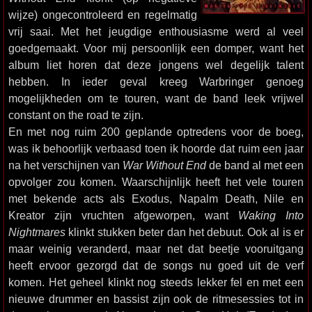
wijze) ongecontroleerd en regelmatig
vrij saai. Met het jeugdige enthousiasme werd al veel
goedgemaakt. Voor mij persoonlijk een domper, want het
album liet horen dat deze jongens wel degelijk talent
hebben. In ieder geval kreeg Warbringer genoeg
mogelijkheden om te touren, want de band leek vrijwel
constant on the road te zijn.
En met nog ruim 200 geplande optredens voor de boeg,
was ik behoorlijk verbaasd toen ik hoorde dat ruim een jaar
na het verschijnen van
War Without End
de band al met een
opvolger zou komen. Waarschijnlijk heeft het vele touren
met bekende acts als Exodus, Napalm Death, Nile en
Kreator zijn vruchten afgeworpen, want
Waking Into
Nightmares
klinkt stukken beter dan het debuut. Ook al is er
maar weinig veranderd, maar net dat beetje vooruitgang
heeft ervoor gezorgd dat de songs nu goed uit de verf
komen. Het geheel klinkt nog steeds lekker fel en met een
nieuwe drummer en bassist zijn ook de ritmesessies tot in