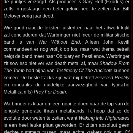
de puntjes verzorgd. Als producer is Gary Holt (Exodus) er
zelfs in geslaagd een beter geluid neer te zetten dan Bill
Metoyer vorig jaar deed.
Wie goed naar de teksten luistert en naar het artwork kijkt
zal concluderen dat Warbringer niet meer de militaristische
band is van
War Without End
. Alleen John Kevill
commandeert er nog vrolijk op los, maar wat thema betreft
neigt de band meer naar Obituary en Pestilence. Warbringer
zit sowieso niet ver van death metal af, maar
Shadow From
The Tomb
had bijna van
Testimony Of The Ancients
kunnen
komen. De beste tracks zijn wat mij betreft
Severed Reality
en (ondanks de duidelijke aanwezigheid van typische
Metallica riffs)
Prey For Death
.
Warbringer is klaar om een gooi te doen naar de top van de
jongste generatie thrash metalbands. Ik hoop dat ze de
evolutie door weten te zetten, want
Waking Into Nightmares
is een heel leuke plaat geworden. Er zitten absoluut geen
slechte nummers tussen, maar echte krakers ook niet. Of