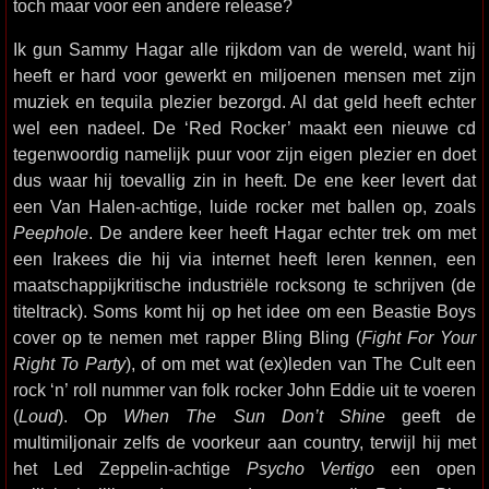
toch maar voor een andere release?
Ik gun Sammy Hagar alle rijkdom van de wereld, want hij
heeft er hard voor gewerkt en miljoenen mensen met zijn
muziek en tequila plezier bezorgd. Al dat geld heeft echter
wel een nadeel. De ‘Red Rocker’ maakt een nieuwe cd
tegenwoordig namelijk puur voor zijn eigen plezier en doet
dus waar hij toevallig zin in heeft. De ene keer levert dat
een Van Halen-achtige, luide rocker met ballen op, zoals
Peephole
. De andere keer heeft Hagar echter trek om met
een Irakees die hij via internet heeft leren kennen, een
maatschappijkritische industriёle rocksong te schrijven (de
titeltrack). Soms komt hij op het idee om een Beastie Boys
cover op te nemen met rapper Bling Bling (
Fight For Your
Right To Party
), of om met wat (ex)leden van The Cult een
rock ‘n’ roll nummer van folk rocker John Eddie uit te voeren
(
Loud
). Op
When The Sun Don’t Shine
geeft de
multimiljonair zelfs de voorkeur aan country, terwijl hij met
het Led Zeppelin-achtige
Psycho Vertigo
een open