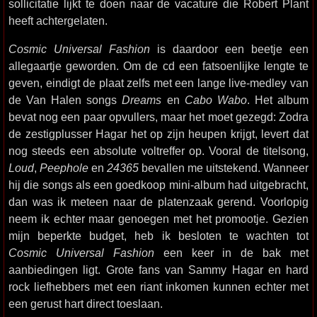
sollicitatie lijkt te doen naar de vacature die Robert Plant
heeft achtergelaten.
Cosmic Universal Fashion
is daardoor een beetje een
allegaartje geworden. Om de cd een fatsoenlijke lengte te
geven, eindigt de plaat zelfs met een lange live-medley van
de Van Halen songs
Dreams
en
Cabo Wabo
. Het album
bevat nog een paar opvullers, maar het moet gezegd: Zodra
de zestigplusser Hagar het op zijn heupen krijgt, levert dat
nog steeds een absolute voltreffer op. Vooral de titelsong,
Loud
,
Peephole
en
24365
bevallen me uitstekend. Wanneer
hij die songs als een goedkoop mini-album had uitgebracht,
dan was ik meteen naar de platenzaak gerend. Voorlopig
neem ik echter maar genoegen met het promootje. Gezien
mijn beperkte budget, heb ik besloten te wachten tot
Cosmic Universal Fashion
een keer in de bak met
aanbiedingen ligt. Grote fans van Sammy Hagar en hard
rock liefhebbers met een riant inkomen kunnen echter met
een gerust hart direct toeslaan.