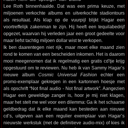
Lee Roth binnenhaalde. Dat was een prima keuze, met
miljoenen verkochte albums en uitverkochte stadiontours
als resultaat. Als klap op de vuurpijl blijkt Hagar een
voortreffelijk zakenman te zijn. Hij heeft een tequilabedrijf
opgezet, waarvan hij verleden jaar een groot gedeelte voor
maar liefst tachtig miljoen dollar wist te verkopen.
Ik ben daarentegen niet rijk, maar moet elke maand zien
rond te komen van een bescheiden inkomen. Het is daarom
mooi meegenomen dat ik regelmatig een gratis cd'tje krijg
opgestuurd om te reviewen. Nu heb ik van Sammy Hagar’s
nieuwe album
Cosmic Universal Fashion
echter een
promo-exemplaar gekregen in een kartonnen hoesje met
als opschrift “Not final audio - Not final artwork”. Aangezien
Hagar een geweldige zanger is, hoor je mij niet klagen,
maar het stelt me wel voor een dilemma: Ga ik het schaarse
geldbedrag dat ik elke maand kan besteden aan nieuwe
cd’s, uitgeven aan een regulier exemplaar van Hagar’s
nieuwste werkstuk (met de definitieve audio-mix) of kies ik