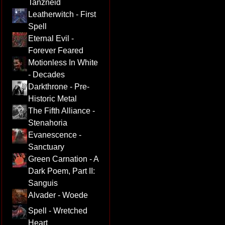
Tanzneid
Leatherwitch - First
Spell
Eternal Evil -
Forever Feared
Motionless In White
- Decades
Darkthrone - Pre-
Historic Metal
The Fifth Alliance -
Stenahoria
Evanescence -
Sanctuary
Green Carnation - A
Dark Poem, Part II:
Sanguis
Alvader - Woede
Spell - Wretched
Heart