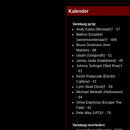
Kalender
Vandaag jarig:
Andy Kaina (Messiah)† - 57
Báthori Erzsébet
(seriemoordenaar)† - 466
Bruce Dickinson (Iron
Maiden) - 68
Gaahl (Gorgoroth) - 51
Jamey Jasta (Hatebreed) - 49
Johnny Solinger (Skid Row)†
- 61
Kevin Ratajczak (Electric
Callboy) - 41
Lynn Strait (Snot)† - 58
Michael Weikath (Helloween)
- 64
Omar Espinosa (Escape The
Fate) - 42
Pete Way (UFO)† - 76
Vandaag overleden: