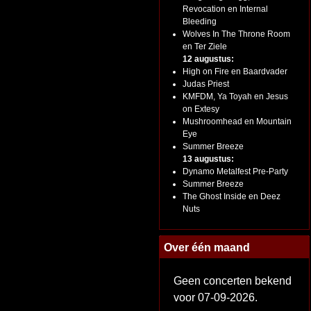
Revocation en Internal
Bleeding
Wolves In The Throne Room
en Ter Ziele
12 augustus:
High on Fire en Baardvader
Judas Priest
KMFDM, Ya Toyah en Jesus
on Extesy
Mushroomhead en Mountain
Eye
Summer Breeze
13 augustus:
Dynamo Metalfest Pre-Party
Summer Breeze
The Ghost Inside en Deez
Nuts
Over één maand
Geen concerten bekend
voor 07-09-2026.