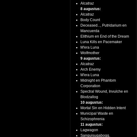
Alcatraz
8 augustus:
Alcatraz
Body Count
Deceased..., Putridarium en
Mancuerda
Elithium en End of the Dream
Luna Kills en Pacemaker
M'era Luna
Wolfmother
9 augustus:
Alcatraz
Arch Enemy
M'era Luna
Midnight en Phantom
Corporation
Spectral Wound, Invulche en
Blodzallog
10 augustus:
Mortal Sin en Hidden Intent
Municipal Waste en
Schizophrenia
11 augustus:
Lagwagon
Sanguisugabogg,