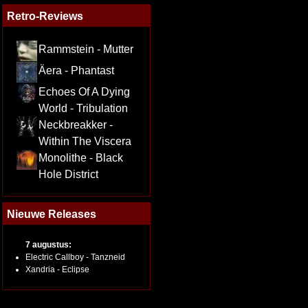
Retro-Reviews
Rammstein - Mutter
Äera - Phantast
Echoes Of A Dying
World - Tribulation
Neckbreakker -
Within The Viscera
Monolithe - Black
Hole District
Nieuwe Releases
7 augustus:
Electric Callboy - Tanzneid
Xandria - Eclipse