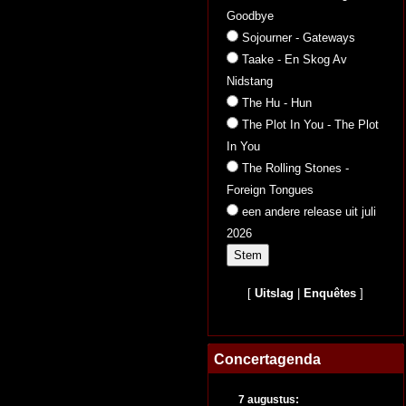
Goodbye
Sojourner - Gateways
Taake - En Skog Av
Nidstang
The Hu - Hun
The Plot In You - The Plot
In You
The Rolling Stones -
Foreign Tongues
een andere release uit juli
2026
[
Uitslag
|
Enquêtes
]
Concertagenda
7 augustus: