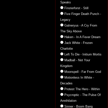
Speaks
Finsterforst - Still
Five Finger Death Punch -
Legacy
Galneryus - A Cry From
The Sky Above
Haken - In A Fever Dream
Jack White - Frozen
Charlotte
Left To Die - Initium Mortis
Madball - Not Your
Kingdom
Moonspell - Far From God
Motionless In White -
Decades
Protest The Hero - Within
Psycroptic - The Pulse Of
Annihilation
Sinner - Boom Bang