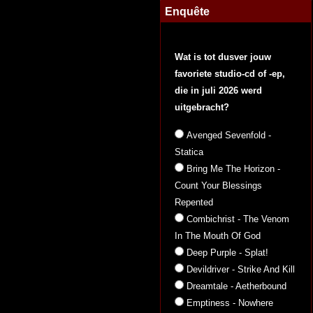
Enquête
Wat is tot dusver jouw
favoriete studio-cd of -ep,
die in juli 2026 werd
uitgebracht?
Avenged Sevenfold -
Statica
Bring Me The Horizon -
Count Your Blessings
Repented
Combichrist - The Venom
In The Mouth Of God
Deep Purple - Splat!
Devildriver - Strike And Kill
Dreamtale - Aetherbound
Emptiness - Nowhere