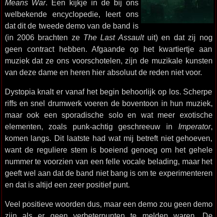
Means War
. Een kijkje in de bij ons
welbekende encyclopedie, leert ons
dat dit de tweede demo van de band is
(in 2006 brachten ze
The Last Assault
uit) en dat zij nog
geen contract hebben. Afgaande op het kwartiertje aan
muziek dat ze ons voorschotelen, zijn de muzikale kunsten
van deze dame en heren hier absoluut de reden niet voor.
Dystopia knalt er vanaf het begin behoorlijk op los. Scherpe
riffs en snel drumwerk voeren de boventoon in hun muziek,
maar ook een sporadische solo en wat meer exotische
elementen, zoals punk-achtig geschreeuw in
Imperator
,
komen langs. Dit laatste had wat mij betreft niet gehoeven,
want de reguliere stem is boeiend genoeg om het gehele
nummer te voorzien van een felle vocale belading, maar het
geeft wel aan dat de band niet bang is om te experimenteren
en dat is altijd een zeer positief punt.
Veel positieve woorden dus, maar een demo zou geen demo
zijn als er geen verbeterpunten te melden waren. De