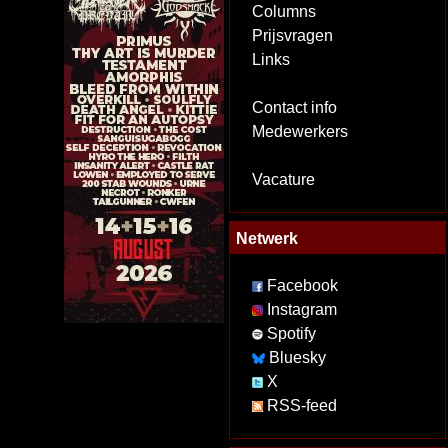
Columns
Prijsvragen
Links
Contact info
Medewerkers
Vacature
Netwerk
Facebook
Instagram
Spotify
Bluesky
X
RSS-feed