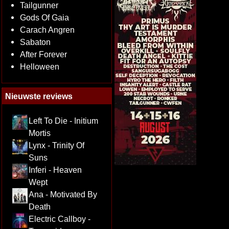
Tailgunner
Gods Of Gaia
Carach Angren
Sabaton
After Forever
Helloween
Nieuwste reviews
Left To Die - Initium
Mortis
Lynx - Trinity Of
Suns
Inferi - Heaven
Wept
Ana - Motivated By
Death
Electric Callboy -