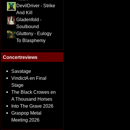
DevilDriver - Strike
And Kill
Gladenfold -
Soulbound
Gluttony - Eulogy
To Blasphemy
Concertreviews
Savatage
VindictA en Final
Stage
The Black Crowes en
A Thousand Horses
Into The Grave 2026
Graspop Metal
Meeting 2026