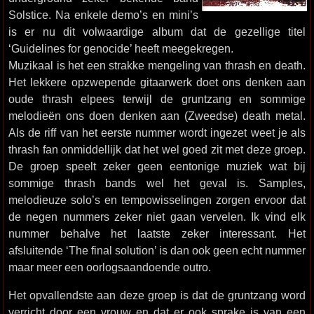
Solstice. Na enkele demo’s en mini’s
is er nu dit volwaardige album dat de gezellige titel
‘Guidelines for genocide’ heeft meegekregen.
Muzikaal is het een strakke mengeling van thrash en death.
Het lekkere opzwepende gitaarwerk doet ons denken aan
oude thrash elpees terwijl de gruntzang en sommige
melodieën ons doen denken aan (Zweedse) death metal.
Als de riff van het eerste nummer wordt ingezet weet je als
thrash fan onmiddellijk dat het wel goed zit met deze groep.
De groep speelt zeker geen eentonige muziek wat bij
sommige thrash bands wel het geval is. Samples,
melodieuze solo’s en tempowisselingen zorgen ervoor dat
de negen nummers zeker niet gaan vervelen. Ik vind elk
nummer behalve het laatste zeker interessant. Het
afsluitende ‘The final solution’ is dan ook geen echt nummer
maar meer een oorlogsaandoende outro.
Het opvallendste aan deze groep is dat de gruntzang word
verricht door een vrouw en dat er ook sprake is van een