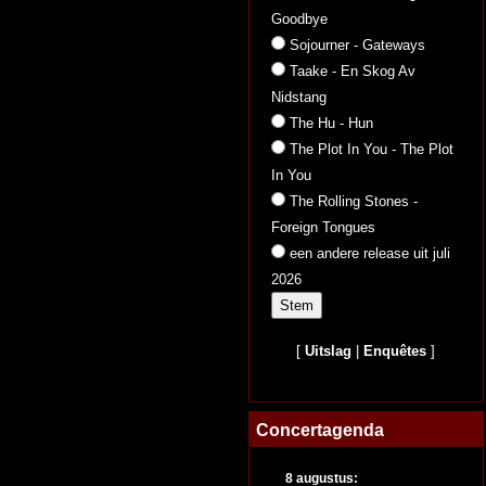
Goodbye
Sojourner - Gateways
Taake - En Skog Av
Nidstang
The Hu - Hun
The Plot In You - The Plot
In You
The Rolling Stones -
Foreign Tongues
een andere release uit juli
2026
[
Uitslag
|
Enquêtes
]
Concertagenda
8 augustus: