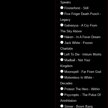
Speaks
Finsterforst - Still
Five Finger Death Punch -
Legacy
Galneryus - A Cry From
The Sky Above
Haken - In A Fever Dream
Jack White - Frozen
Charlotte
Left To Die - Initium Mortis
Madball - Not Your
Kingdom
Moonspell - Far From God
Motionless In White -
Decades
Protest The Hero - Within
Psycroptic - The Pulse Of
Annihilation
Sinner - Boom Bang