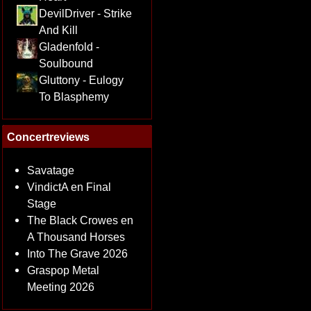
DevilDriver - Strike
And Kill
Gladenfold -
Soulbound
Gluttony - Eulogy
To Blasphemy
Concertreviews
Savatage
VindictA en Final
Stage
The Black Crowes en
A Thousand Horses
Into The Grave 2026
Graspop Metal
Meeting 2026