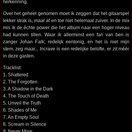
herkenning.
Over het geheel genomen moet ik zeggen dat het gitaarspel
lekker strak is, maar af en toe niet helemaal zuiver. In de mix
mis ik de échte power die het album naar een hoger niveau
had kunnen tillen. Waar ik allerminst een fan van ben is
zanger Johan Falk; redelijk eentonig, en het is niet mijn
stem, zeg maar... Incrave is een redelijke belofte, er zit méér
in deze gasten.
Tracklist:
1. Shattered
2. The Forgotten
3. A Shadow in the Dark
4. The Touch of Death
5. Unveil the Truth
6. Shades of Me
7. An Empty Soul
8. Scream in Silence
9. Never More