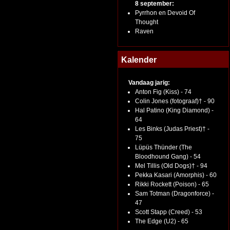
8 september:
Pyrrhon en Devoid Of
Thought
Raven
Kalender
Vandaag jarig:
Anton Fig (Kiss) - 74
Colin Jones (fotograaf)† - 90
Hal Patino (King Diamond) -
64
Les Binks (Judas Priest)† -
75
Lüpüs Thünder (The
Bloodhound Gang) - 54
Mel Tillis (Old Dogs)† - 94
Pekka Kasari (Amorphis) - 60
Rikki Rockett (Poison) - 65
Sam Totman (Dragonforce) -
47
Scott Stapp (Creed) - 53
The Edge (U2) - 65