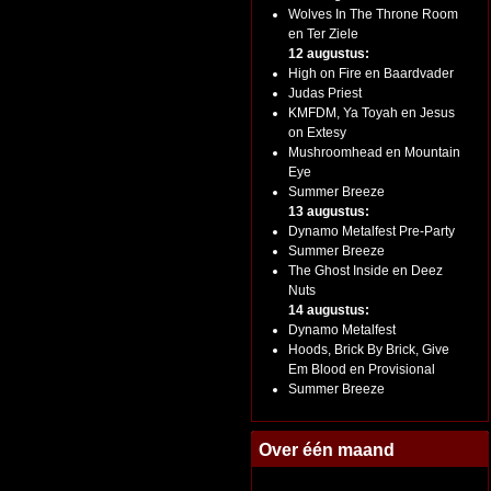
Wolves In The Throne Room
en Ter Ziele
12 augustus:
High on Fire en Baardvader
Judas Priest
KMFDM, Ya Toyah en Jesus
on Extesy
Mushroomhead en Mountain
Eye
Summer Breeze
13 augustus:
Dynamo Metalfest Pre-Party
Summer Breeze
The Ghost Inside en Deez
Nuts
14 augustus:
Dynamo Metalfest
Hoods, Brick By Brick, Give
Em Blood en Provisional
Summer Breeze
Over één maand