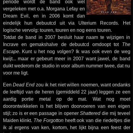
periode wordt de band ook wel
vergeleken met o.a. Morgana Lefay en
Dream Evil, en in 2006 komt dan
eindelijk hun debuutcd uit via Ulterium Records. Het
logische vervolg: touren, touren en nog eens touren.
Totdat de band in 2007 besluit haar naam te wijzigen in
Incrave en gemakshalve de debuutcd omdoopt tot
The
Escape
. Kunt u het nog volgen? Ik was ook even de weg
kwijt... maar er gebeurt meer in 2007 want jawel, de band
duikt wederom de studio in voor album nummer twee, dat nu
voor me ligt.
Een
Dead End
zou ik het niet willen noemen, want ondanks
de leeftijd van de heren (gemiddeld 22 jaar) leggen ze een
aardig portie metal op de mat. Wat nog moet
doorontwikkelen is het blijven doorvoeren van een eigen
stijl; zo is er een passage in opener
Shattered
die mij teveel
Maiden klinkt.
The Forgotton
heeft ook van die riedeltjes die
ik al ergens van ken, kortom, het lijkt bijna een feest der