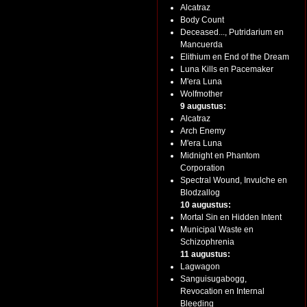
Alcatraz
Body Count
Deceased..., Putridarium en
Mancuerda
Elithium en End of the Dream
Luna Kills en Pacemaker
M'era Luna
Wolfmother
9 augustus:
Alcatraz
Arch Enemy
M'era Luna
Midnight en Phantom
Corporation
Spectral Wound, Invulche en
Blodzallog
10 augustus:
Mortal Sin en Hidden Intent
Municipal Waste en
Schizophrenia
11 augustus:
Lagwagon
Sanguisugabogg,
Revocation en Internal
Bleeding