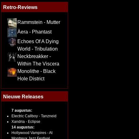
Retro-Reviews
Rammstein - Mutter
Äera - Phantast
Echoes Of A Dying
World - Tribulation
Neckbreakker -
Within The Viscera
Monolithe - Black
Hole District
Nieuwe Releases
7 augustus:
Electric Callboy - Tanzneid
Xandria - Eclipse
14 augustus:
Hollywood Vampires - At
Montreux Jazz Festival