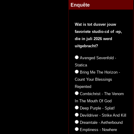
Enquête
Wat is tot dusver jouw
favoriete studio-cd of -ep,
die in juli 2026 werd
uitgebracht?
Avenged Sevenfold -
Statica
Bring Me The Horizon -
Count Your Blessings
Repented
Combichrist - The Venom
In The Mouth Of God
Deep Purple - Splat!
Devildriver - Strike And Kill
Dreamtale - Aetherbound
Emptiness - Nowhere