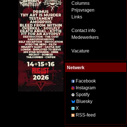
Columns
Prijsvragen
Links
Contact info
Medewerkers
Vacature
Netwerk
Facebook
Instagram
Spotify
Bluesky
X
RSS-feed