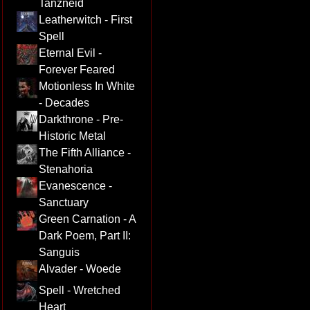
Tanzneid
Leatherwitch - First
Spell
Eternal Evil -
Forever Feared
Motionless In White
- Decades
Darkthrone - Pre-
Historic Metal
The Fifth Alliance -
Stenahoria
Evanescence -
Sanctuary
Green Carnation - A
Dark Poem, Part II:
Sanguis
Alvader - Woede
Spell - Wretched
Heart