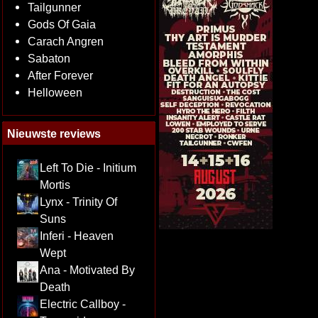
Tailgunner
Gods Of Gaia
Carach Angren
Sabaton
After Forever
Helloween
Nieuwste reviews
Left To Die - Initium
Mortis
Lynx - Trinity Of
Suns
Inferi - Heaven
Wept
Ana - Motivated By
Death
Electric Callboy -