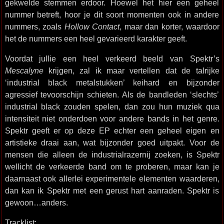
gekwelde stemmen erdoor. Hoewel het hier een geheel
nummer betreft, hoor je dit soort momenten ook in andere
nummers, zoals
Hollow Contact
, maar dan korter, waardoor
het de nummers een heel gevarieerd karakter geeft.
Voordat jullie een heel verkeerd beeld van Spektr’s
Mescalyne
krijgen, zal ik maar vertellen dat de talrijke
‘industrial black metalstukken’ keihard en bijzonder
agressief tevoorschijn schieten. Als de bandleden ‘slechts’
industrial black zouden spelen, dan zou hun muziek qua
intensiteit niet onderdoen voor andere bands in het genre.
Spektr geeft er op deze EP echter een geheel eigen en
artistieke draai aan, wat bijzonder goed uitpakt. Voor de
mensen die alleen de industrialrazernij zoeken, is Spektr
wellicht de verkeerde band om te proberen, maar kan je
daarnaast ook allerlei experimentele elementen waarderen,
dan kan ik Spektr met een gerust hart aanraden. Spektr is
gewoon…anders.
Tracklist: