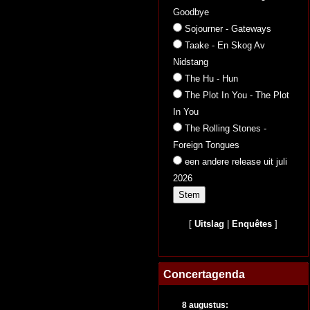
Goodbye
Sojourner - Gateways
Taake - En Skog Av
Nidstang
The Hu - Hun
The Plot In You - The Plot
In You
The Rolling Stones -
Foreign Tongues
een andere release uit juli
2026
[
Uitslag
|
Enquêtes
]
Concertagenda
8 augustus: