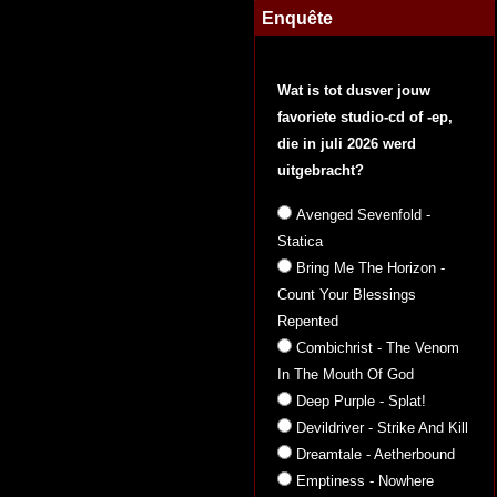
Enquête
Wat is tot dusver jouw
favoriete studio-cd of -ep,
die in juli 2026 werd
uitgebracht?
Avenged Sevenfold -
Statica
Bring Me The Horizon -
Count Your Blessings
Repented
Combichrist - The Venom
In The Mouth Of God
Deep Purple - Splat!
Devildriver - Strike And Kill
Dreamtale - Aetherbound
Emptiness - Nowhere