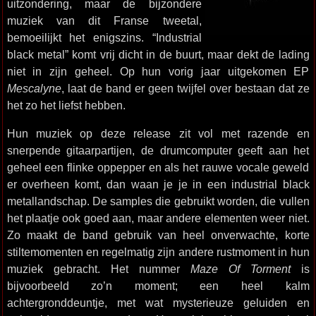
uitzondering, maar de bijzondere
muziek van dit Franse tweetal,
bemoeilijkt het enigszins. “Industrial
black metal” komt vrij dicht in de buurt, maar dekt de lading
niet in zijn geheel. Op hun vorig jaar uitgekomen EP
Mescalyne
, laat de band er geen twijfel over bestaan dat ze
het zo het liefst hebben.
Hun muziek op deze release zit vol met razende en
snerpende gitaarpartijen, de drumcomputer geeft aan het
geheel een flinke oppepper en als het rauwe vocale geweld
er overheen komt, dan waan je je in een industrial black
metallandschap. De samples die gebruikt worden, die vullen
het plaatje ook goed aan, maar andere elementen weer niet.
Zo maakt de band gebruik van heel onverwachte, korte
stiltemomenten en regelmatig zijn andere rustmoment in hun
muziek gebracht. Het nummer
Maze Of Torment
is
bijvoorbeeld zo’n moment; een heel kalm
achtergronddeuntje, met wat mysterieuze geluiden en