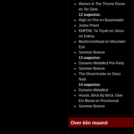
Wolves In The Throne Room
en Ter Ziele
12 augustus:
High on Fire en Baardvader
Judas Priest
KMFDM, Ya Toyah en Jesus
on Extesy
Mushroomhead en Mountain
Eye
Summer Breeze
13 augustus:
Dynamo Metalfest Pre-Party
Summer Breeze
The Ghost Inside en Deez
Nuts
14 augustus:
Dynamo Metalfest
Hoods, Brick By Brick, Give
Em Blood en Provisional
Summer Breeze
Over één maand