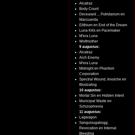
Alcatraz
Body Count
Deceased..., Putridarium en
Mancuerda
Elithium en End of the Dream
Luna Kills en Pacemaker
M'era Luna
Wolfmother
9 augustus:
Alcatraz
Arch Enemy
M'era Luna
Midnight en Phantom
Corporation
Spectral Wound, Invulche en
Blodzallog
10 augustus:
Mortal Sin en Hidden Intent
Municipal Waste en
Schizophrenia
11 augustus:
Lagwagon
Sanguisugabogg,
Revocation en Internal
Bleeding