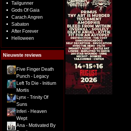
Tailgunner
Gods Of Gaia
Carach Angren
Sabaton
After Forever
Helloween
Nieuwste reviews
Five Finger Death
Punch - Legacy
Left To Die - Initium
Mortis
Lynx - Trinity Of
Suns
Inferi - Heaven
Wept
Ana - Motivated By