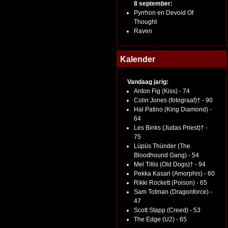
8 september:
Pyrrhon en Devoid Of
Thought
Raven
Kalender
Vandaag jarig:
Anton Fig (Kiss) - 74
Colin Jones (fotograaf)† - 90
Hal Patino (King Diamond) -
64
Les Binks (Judas Priest)† -
75
Lüpüs Thünder (The
Bloodhound Gang) - 54
Mel Tillis (Old Dogs)† - 94
Pekka Kasari (Amorphis) - 60
Rikki Rockett (Poison) - 65
Sam Totman (Dragonforce) -
47
Scott Stapp (Creed) - 53
The Edge (U2) - 65