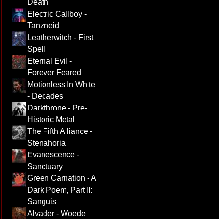
Death
Electric Callboy -
Tanzneid
Leatherwitch - First
Spell
Eternal Evil -
Forever Feared
Motionless In White
- Decades
Darkthrone - Pre-
Historic Metal
The Fifth Alliance -
Stenahoria
Evanescence -
Sanctuary
Green Carnation - A
Dark Poem, Part II:
Sanguis
Alvader - Woede