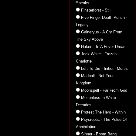
Speaks
Finsterforst - Still
Five Finger Death Punch -
Legacy
Galneryus - A Cry From
The Sky Above
Haken - In A Fever Dream
Jack White - Frozen
Charlotte
Left To Die - Initium Mortis
Madball - Not Your
Kingdom
Moonspell - Far From God
Motionless In White -
Decades
Protest The Hero - Within
Psycroptic - The Pulse Of
Annihilation
Sinner - Boom Bang