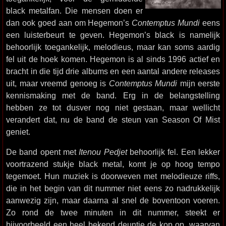
black metalfan. Die mensen doen er
dan ook goed aan om Hegemon’s
Contemptus Mundi
eens
een luisterbeurt te geven. Hegemon’s black is namelijk
behoorlijk toegankelijk, melodieus, maar kan soms aardig
fel uit de hoek komen. Hegemon is al sinds 1996 actief en
bracht in die tijd drie albums en een aantal andere releases
uit, maar vreemd genoeg is
Contemptus Mundi
mijn eerste
kennismaking met de band. Erg in de belangstelling
hebben ze tot dusver nog niet gestaan, maar wellicht
verandert dat, nu de band de steun van Season Of Mist
geniet.
De band opent met
Itenou Pedjet
behoorlijk fel. Een lekker
voortrazend stukje black metal, komt je op hoog tempo
tegemoet. Hun muziek is doorweven met melodieuze riffs,
die in het begin van dit nummer niet eens zo nadrukkelijk
aanwezig zijn, maar daarna al snel de boventoon voeren.
Zo rond de twee minuten in dit nummer, steekt er
bijvoorbeeld een heel bekend deuntje de kop op, waarvan