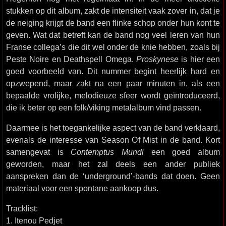
stukken op dit album, zakt de intensiteit vaak zover in, dat je
de neiging krijgt de band een flinke schop onder hun kont te
geven. Wat dat betreft kan de band nog veel leren van hun
Franse collega’s die dit wel onder de knie hebben, zoals bij
Peste Noire en Deathspell Omega.
Proskynese
is hier een
goed voorbeeld van. Dit nummer begint heerlijk hard en
opzwepend, maar zakt na een paar minuten in, als een
bepaalde vrolijke, melodieuze sfeer wordt geïntroduceerd,
die ik beter op een folk/viking metalalbum vind passen.
Daarmee is het toegankelijke aspect van de band verklaard,
evenals de interesse van Season Of Mist in de band. Kort
samengevat is
Contemptus Mundi
een goed album
geworden, maar het zal deels een ander publiek
aanspreken dan de ‘underground’-bands dat doen. Geen
materiaal voor een spontane aankoop dus.
Tracklist:
1. Itenou Pedjet