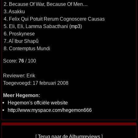
2. Because Of War, Because Of Men…
3. Asakku
4. Felix Qui Potuit Rerum Cognoscere Causas
5. Eli, Eli, Lamma Sabacthani (
mp3
)
6. Proskynese
7. Aî Ibur Shapû
8. Contemptus Mundi
Score:
76
/ 100
Reviewer: Erik
Toegevoegd: 17 februari 2008
Meer Hegemon:
Hegemon's offciële website
http://www.myspace.com/hegemon666
[
Terug naar de Albumreviews
]