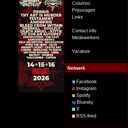
Columns
Prijsvragen
Links
Contact info
Medewerkers
Vacature
Netwerk
Facebook
Instagram
Spotify
Bluesky
X
RSS-feed