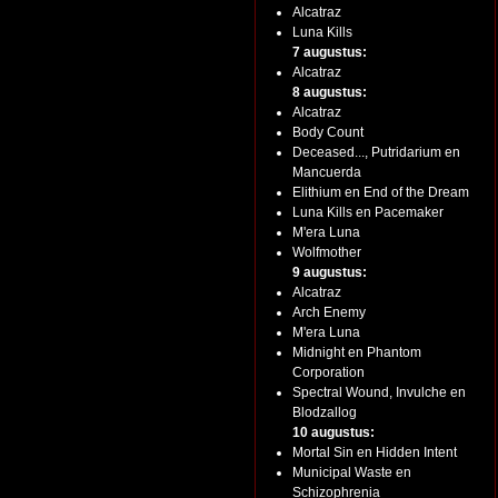
Alcatraz
Luna Kills
7 augustus:
Alcatraz
8 augustus:
Alcatraz
Body Count
Deceased..., Putridarium en
Mancuerda
Elithium en End of the Dream
Luna Kills en Pacemaker
M'era Luna
Wolfmother
9 augustus:
Alcatraz
Arch Enemy
M'era Luna
Midnight en Phantom
Corporation
Spectral Wound, Invulche en
Blodzallog
10 augustus:
Mortal Sin en Hidden Intent
Municipal Waste en
Schizophrenia