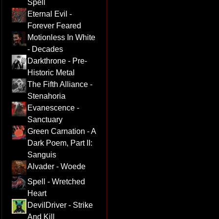
Spell
Eternal Evil -
Forever Feared
Motionless In White
- Decades
Darkthrone - Pre-
Historic Metal
The Fifth Alliance -
Stenahoria
Evanescence -
Sanctuary
Green Carnation - A
Dark Poem, Part II:
Sanguis
Alvader - Woede
Spell - Wretched
Heart
DevilDriver - Strike
And Kill