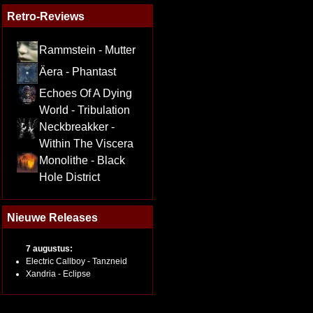
Retro-Reviews
Rammstein - Mutter
Äera - Phantast
Echoes Of A Dying
World - Tribulation
Neckbreakker -
Within The Viscera
Monolithe - Black
Hole District
Nieuwe Releases
7 augustus:
Electric Callboy - Tanzneid
Xandria - Eclipse