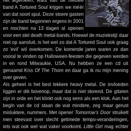
het algemeen, want van de nieuwe
band A Tortured Soul krijgen we méér
van dat soort spul. Deze stoere gasten
zijn de band begonnen ergens in 2001
en mochten na 13 dagen al openen
voor een stel death metal-bands. Hoewel de muziekstijl daar
niet op aansluit, is het wel zo dat A Tortured Soul ook graag
zo 'evil' wil overkomen. De komende jaren waren ze dan
vooral te vinden op Halloween-feesten die gegeven werden
in en rond Milwaukie, USA. Nu hebben ze een cd uit
genaamd
Kiss Of The Thorn
en daar ga ik nu mijn mening
over geven.
Als geheel is het best lekkere heavy metal. De invloeden
liggen er dik bovenop, maar dat is niet storend. De gitaren
zijn in orde en het klinkt ook nog eens als een klok. Aan het
begin van de cd staan de wat mindere, zeg maar gerust
misluktere, nummers. Met opener
Tomorrow's Door
struikelt
men steevast over slecht getimede tempo-veranderingen,
iets wat ook wel wat vaker voorkomt.
Little Girl
mag echter