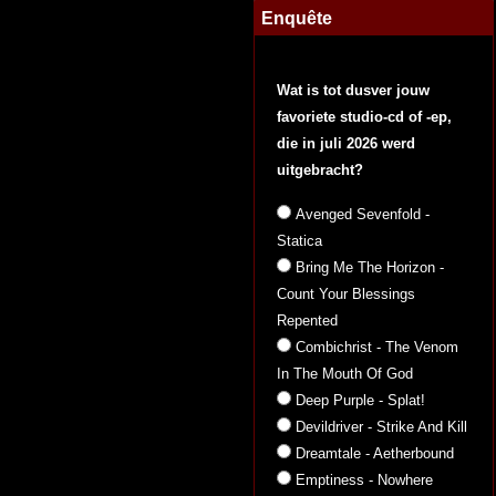
Enquête
Wat is tot dusver jouw
favoriete studio-cd of -ep,
die in juli 2026 werd
uitgebracht?
Avenged Sevenfold -
Statica
Bring Me The Horizon -
Count Your Blessings
Repented
Combichrist - The Venom
In The Mouth Of God
Deep Purple - Splat!
Devildriver - Strike And Kill
Dreamtale - Aetherbound
Emptiness - Nowhere