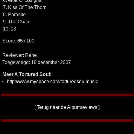
6. Altar Of Sangria
7. Kiss Of The Thorn
8. Parasite
9. The Chain
10. 13
Score:
65
/ 100
Reviewer: Rene
Toegevoegd: 18 december 2007
Meer A Tortured Soul:
http://www.myspace.com/torturedsoulmusic
[
Terug naar de Albumreviews
]