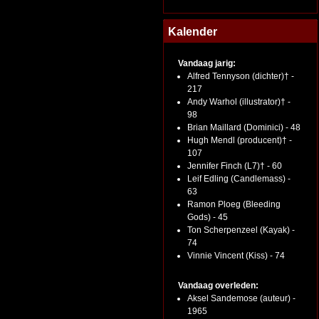
Kalender
Vandaag jarig:
Alfred Tennyson (dichter)† -
217
Andy Warhol (illustrator)† -
98
Brian Maillard (Dominici) - 48
Hugh Mendl (producent)† -
107
Jennifer Finch (L7)† - 60
Leif Edling (Candlemass) -
63
Ramon Ploeg (Bleeding
Gods) - 45
Ton Scherpenzeel (Kayak) -
74
Vinnie Vincent (Kiss) - 74
Vandaag overleden:
Aksel Sandemose (auteur) -
1965