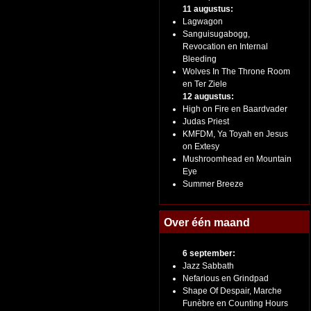
11 augustus:
Lagwagon
Sanguisugabogg,
Revocation en Internal
Bleeding
Wolves In The Throne Room
en Ter Ziele
12 augustus:
High on Fire en Baardvader
Judas Priest
KMFDM, Ya Toyah en Jesus
on Extesy
Mushroomhead en Mountain
Eye
Summer Breeze
Over één maand
6 september:
Jazz Sabbath
Nefarious en Grindpad
Shape Of Despair, Marche
Funèbre en Counting Hours