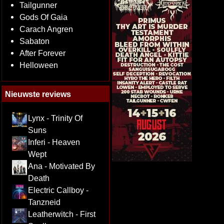
Tailgunner
Gods Of Gaia
Carach Angren
Sabaton
After Forever
Helloween
Nieuwste reviews
Lynx - Trinity Of
Suns
Inferi - Heaven
Wept
Ana - Motivated By
Death
Electric Callboy -
Tanzneid
Leatherwitch - First