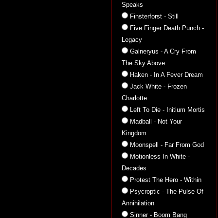
Speaks
Finsterforst - Still
Five Finger Death Punch -
Legacy
Galneryus - A Cry From
The Sky Above
Haken - In A Fever Dream
Jack White - Frozen
Charlotte
Left To Die - Initium Mortis
Madball - Not Your
Kingdom
Moonspell - Far From God
Motionless In White -
Decades
Protest The Hero - Within
Psycroptic - The Pulse Of
Annihilation
Sinner - Boom Bang