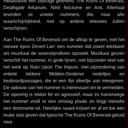
metalbands een bijdrage geleverd: The Ruins Of Beverast,
Deathgate Arkanum, Nihil Nocturne en Anti. Allemaal
leverden ze unieke nummers, die, naar alle
waarschijnlijkheid, niet op andere releases zullen
verschijnen.
Aan The Ruins Of Beverast om de aftrap te geven, met het
nieuwe epos
Desert Lair
; een nummer dat zowel tekstueel
als muzikaal de woenstijnsferen opzoekt. Muzikaal gezien
verschilt het nummer, in grote lijnen, niet bijzonder veel van
het werk op
Rain Upon The Impure
, met uitzondering van
enkele lekkere Midden-Oosterse riedeltjes en
keyboardpassages, die er een fijn sfeertje aan meegeven.
De opbouw van het nummer is interessant om te vermelden.
De opening is lekker fel en agressief, maar zo halverwege
het nummer vindt er een omslag plaats en krijgt melodie
een dominante rol. Heerlijke rauwe krijsen en af en toe een
leuke solo geven dat typische The Ruins Of Beverast-geluid
mee.