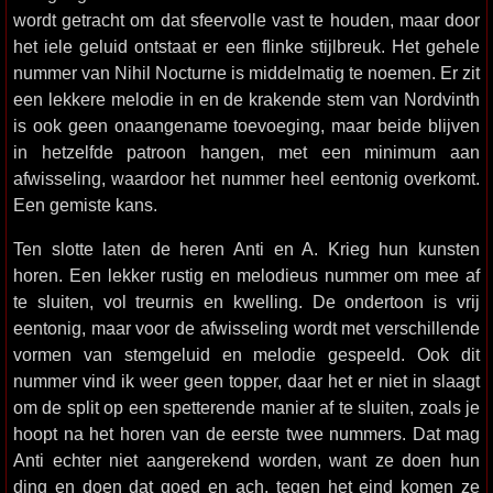
wordt getracht om dat sfeervolle vast te houden, maar door
het iele geluid ontstaat er een flinke stijlbreuk. Het gehele
nummer van Nihil Nocturne is middelmatig te noemen. Er zit
een lekkere melodie in en de krakende stem van Nordvinth
is ook geen onaangename toevoeging, maar beide blijven
in hetzelfde patroon hangen, met een minimum aan
afwisseling, waardoor het nummer heel eentonig overkomt.
Een gemiste kans.
Ten slotte laten de heren Anti en A. Krieg hun kunsten
horen. Een lekker rustig en melodieus nummer om mee af
te sluiten, vol treurnis en kwelling. De ondertoon is vrij
eentonig, maar voor de afwisseling wordt met verschillende
vormen van stemgeluid en melodie gespeeld. Ook dit
nummer vind ik weer geen topper, daar het er niet in slaagt
om de split op een spetterende manier af te sluiten, zoals je
hoopt na het horen van de eerste twee nummers. Dat mag
Anti echter niet aangerekend worden, want ze doen hun
ding en doen dat goed en ach, tegen het eind komen ze