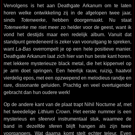
Vervolgens is het aan Deathgate Arkanum om te laten
horen welke ontwikkeling zij in de afgelopen twee jaar,
sinds
Totenwerke
, hebben doorgemaakt. Nu staat
Totenwerke
me niet meer zo helder voor de geest, want ik
vond het destijds maar een redelijk album. Vanuit dat
standpunt geredeneerd is zeker van vooruitgang te spreken,
want
La-Bas
overrompelt je op een hele positieve manier.
Deathgate Arkanum laat zich hier van hun beste kant horen,
met lekkere mysterieuze black metal, die het kippenvel op
je arm doet springen. Een heerlijk rauw, ruizig, haatvol
vierdelig epos, met een opzwepend en melodieus randje en
rare, dissonante geluiden. Prachtig en veel overtuigender
gebracht dan hun oudere werk!
Op de andere kant van de plaat trapt Nihil Nocturne af, met
het tweedelige
Lithium Crown
. Het eerste nummer is een
mysterieus en sfeervol instrumentaal stuk, waarmee de
band in dezelfde sferen blijft hangen als zijn twee
voorgangers. Wat daarna komt stelt echter teleur. Even