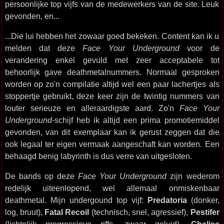
persoonlijke top vijfs van de medewerkers van de site. Leuk
gevonden, en...
...Die lui hebben het zowaar goed bekeken. Content kan ik u
melden dat deze
Face Your Underground
voor de
verandering enkel gevuld met zeer acceptabele tot
behoorlijk gave deathmetalnummers. Normaal gesproken
worden op zo'n compilatie altijd wel een paar lachertjes als
stoppertje gebruikt, deze keer zijn de twintig nummers van
louter serieuze en alleraardigste aard. Zo'n
Face Your
Underground
-schijf heb ik altijd een prima promotiemiddel
gevonden, van dit exemplaar kan ik gerust zeggen dat die
ook legaal ter eigen vermaak aangeschaft kan worden. Een
behaagd benig labyrinth is dus verre van uitgesloten.
De bands op deze
Face Your Underground
zijn wederom
redelijk uiteenlopend, wel allemaal onmiskenbaar
deathmetal. Mijn undergound top vijf:
Predatoria
(donker,
log, bruut),
Fatal Recoil
(technisch, snel, agressief),
Pestifer