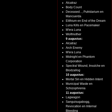
Alcatraz
Body Count
Deceased..., Putridarium en
Mancuerda
Elithium en End of the Dream
Luna Kills en Pacemaker
M'era Luna
Wolfmother
9 augustus:
Alcatraz
Arch Enemy
M'era Luna
Midnight en Phantom
Corporation
Spectral Wound, Invulche en
Blodzallog
10 augustus:
Mortal Sin en Hidden Intent
Municipal Waste en
Schizophrenia
11 augustus:
Lagwagon
Sanguisugabogg,
Revocation en Internal
Bleeding