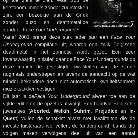
op toe dient te zien. Waar zou de
kerstboom immers zonder zuurstokken
zijn, een bezoekje aan de Griek
zonder ouzo en deathmetal.be
zonder...
Face Your Underground
?
Vanaf 2001 brengt deze stek ieder jaar een
Face Your
Underground
compilatie uit, waarop een zwik Belgische
deathmetal in het zonnetje wordt gezet. Een zeer
lovenswaardig initiatief, daar de Face Your Undergrounds op
deze manier de gevestigde kwaliteiten van de scène
nogmaals onderstrepen en tevens de aandacht op de wat
minder bekendere doch niet automatisch kwaliteitsarmere
muziekstukken vestigen.
Dit jaar is de
Face Your Underground
alweer toe aan de
vijfde editie en de opzet is alsvolgt: Een handvol Belgische
juweeltjes (
Aborted, Welkin, Suhrim, Prejudice
en
In-
Quest
) vullen de schatkist alvast met kwaliteiten die de
meeste luisteraars wel vellen, de (underground) bands die
volgen maken vervolgens deel uit van een aantal