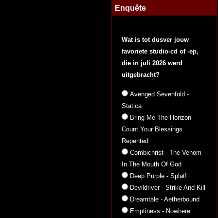
Enquête
Wat is tot dusver jouw
favoriete studio-cd of -ep,
die in juli 2026 werd
uitgebracht?
Avenged Sevenfold -
Statica
Bring Me The Horizon -
Count Your Blessings
Repented
Combichrist - The Venom
In The Mouth Of God
Deep Purple - Splat!
Devildriver - Strike And Kill
Dreamtale - Aetherbound
Emptiness - Nowhere