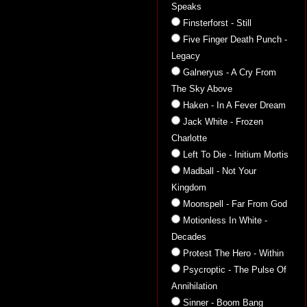
Speaks
Finsterforst - Still
Five Finger Death Punch -
Legacy
Galneryus - A Cry From
The Sky Above
Haken - In A Fever Dream
Jack White - Frozen
Charlotte
Left To Die - Initium Mortis
Madball - Not Your
Kingdom
Moonspell - Far From God
Motionless In White -
Decades
Protest The Hero - Within
Psycroptic - The Pulse Of
Annihilation
Sinner - Boom Bang