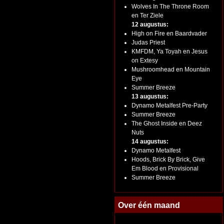
Wolves In The Throne Room
en Ter Ziele
12 augustus:
High on Fire en Baardvader
Judas Priest
KMFDM, Ya Toyah en Jesus
on Extesy
Mushroomhead en Mountain
Eye
Summer Breeze
13 augustus:
Dynamo Metalfest Pre-Party
Summer Breeze
The Ghost Inside en Deez
Nuts
14 augustus:
Dynamo Metalfest
Hoods, Brick By Brick, Give
Em Blood en Provisional
Summer Breeze
Over één maand