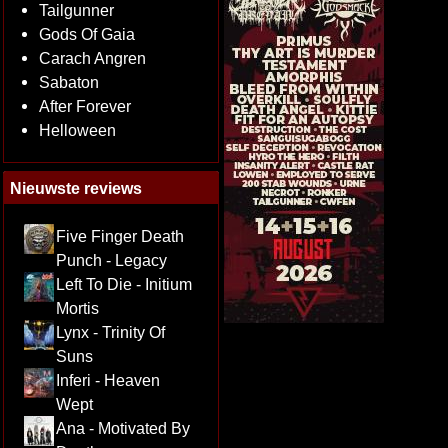
Tailgunner
Gods Of Gaia
Carach Angren
Sabaton
After Forever
Helloween
Nieuwste reviews
Five Finger Death
Punch - Legacy
Left To Die - Initium
Mortis
Lynx - Trinity Of
Suns
Inferi - Heaven
Wept
Ana - Motivated By