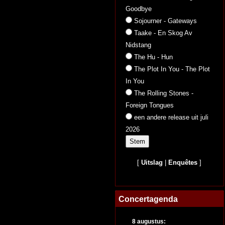
Goodbye
Sojourner - Gateways
Taake - En Skog Av
Nidstang
The Hu - Hun
The Plot In You - The Plot
In You
The Rolling Stones -
Foreign Tongues
een andere release uit juli
2026
[
Uitslag
|
Enquêtes
]
Concertagenda
8 augustus: