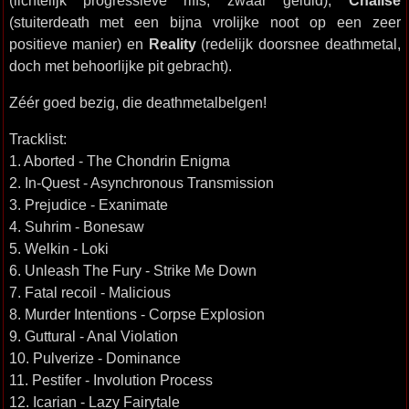
(lichtelijk progressieve riffs, zwaar geluid),
Chalise
(stuiterdeath met een bijna vrolijke noot op een zeer
positieve manier) en
Reality
(redelijk doorsnee deathmetal,
doch met behoorlijke pit gebracht).
Zéér goed bezig, die deathmetalbelgen!
Tracklist:
1. Aborted - The Chondrin Enigma
2. In-Quest - Asynchronous Transmission
3. Prejudice - Exanimate
4. Suhrim - Bonesaw
5. Welkin - Loki
6. Unleash The Fury - Strike Me Down
7. Fatal recoil - Malicious
8. Murder Intentions - Corpse Explosion
9. Guttural - Anal Violation
10. Pulverize - Dominance
11. Pestifer - Involution Process
12. Icarian - Lazy Fairytale