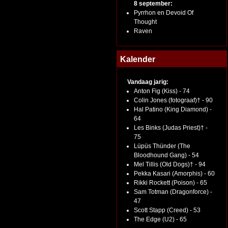
8 september:
Pyrrhon en Devoid Of
Thought
Raven
Kalender
Vandaag jarig:
Anton Fig (Kiss) - 74
Colin Jones (fotograaf)† - 90
Hal Patino (King Diamond) -
64
Les Binks (Judas Priest)† -
75
Lüpüs Thünder (The
Bloodhound Gang) - 54
Mel Tillis (Old Dogs)† - 94
Pekka Kasari (Amorphis) - 60
Rikki Rockett (Poison) - 65
Sam Totman (Dragonforce) -
47
Scott Stapp (Creed) - 53
The Edge (U2) - 65