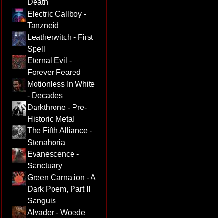
Death
Electric Callboy -
Tanzneid
Leatherwitch - First
Spell
Eternal Evil -
Forever Feared
Motionless In White
- Decades
Darkthrone - Pre-
Historic Metal
The Fifth Alliance -
Stenahoria
Evanescence -
Sanctuary
Green Carnation - A
Dark Poem, Part II:
Sanguis
Alvader - Woede