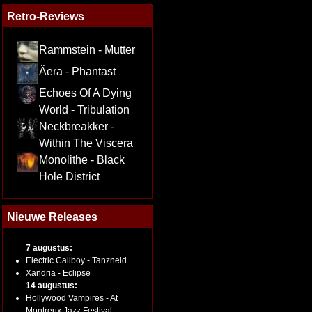
Retro-Reviews
Rammstein - Mutter
Äera - Phantast
Echoes Of A Dying
World - Tribulation
Neckbreakker -
Within The Viscera
Monolithe - Black
Hole District
Nieuwe Releases
7 augustus:
Electric Callboy - Tanzneid
Xandria - Eclipse
14 augustus:
Hollywood Vampires - At
Montreux Jazz Festival