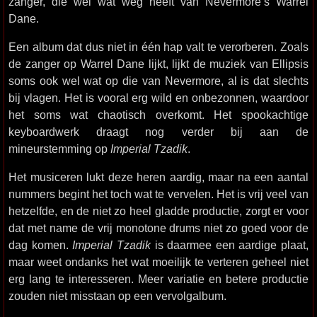
zanger, die wel wat weg heeft van Nevermore’s Warrel
Dane.
Een album dat dus niet in één hap valt te verorberen. Zoals
de zanger op Warrel Dane lijkt, lijkt de muziek van Ellipsis
soms ook wel wat op die van Nevermore, al is dat slechts
bij vlagen. Het is vooral erg wild en onbezonnen, waardoor
het soms wat chaotisch overkomt. Het spookachtige
keyboardwerk draagt nog verder bij aan de
mineurstemming op
Imperial Tzadik
.
Het musiceren lukt deze heren aardig, maar na een aantal
nummers begint het toch wat te vervelen. Het is vrij veel van
hetzelfde, en de niet zo heel gladde productie, zorgt er voor
dat met name de vrij monotone drums niet zo goed voor de
dag komen.
Imperial Tzadik
is daarmee een aardige plaat,
maar weet ondanks het wat moeilijk te verteren geheel niet
erg lang te interesseren. Meer variatie en betere productie
zouden niet misstaan op een vervolgalbum.