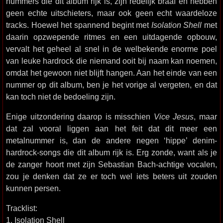
nummers die dit album rijk is, zijn redelijk braaf en hebben
geen echte uitschieters, maar ook geen echt waardeloze
tracks. Hoewel het spannend begint met
Isolation Shell
met
daarin opzwepende ritmes en een uitdagende opbouw,
vervalt het geheel al snel in de welbekende enorme poel
van leuke hardrock die niemand ooit bij naam kan noemen,
omdat het gewoon niet blijft hangen. Aan het einde van een
nummer op dit album, ben je het vorige al vergeten, en dat
kan toch niet de bedoeling zijn.
Enige uitzondering daarop is misschien
Vice Jesus
, maar
dat zal vooral liggen aan het feit dat dit meer een
metalnummer is, dan de andere negen ‘hippe’ denim-
hardrock-songs die dit album rijk is. Erg zonde, want als je
de zanger hoort met zijn Sebastian Bach-achtige vocalen,
zou je denken dat ze er toch wel iets beters uit zouden
kunnen persen.
Tracklist:
1. Isolation Shell