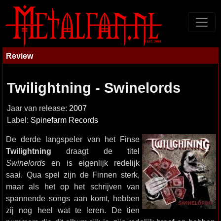
Review
Twilightning - Swinelords
Jaar van release:
2007
Label:
Spinefarm Records
De derde langspeler van het Finse
Twilightning
draagt de titel
Swinelords
en is eigenlijk redelijk
saai. Qua spel zijn de Finnen sterk,
maar als het op het schrijven van
spannende songs aan komt, hebben
zij nog heel wat te leren. De tien