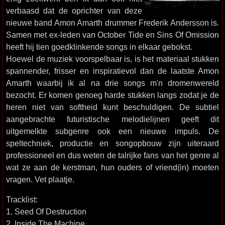
verbaasd dat de oprichter van deze
nieuwe band Amon Amarth drummer Frederik Andersson is.
Samen met ex-leden van October Tide en Sins Of Omission
heeft hij tien goedklinkende songs in elkaar gebokst.
Hoewel de muziek voorspelbaar is, is het materiaal stukken
spannender, frisser en inspiratievol dan de laatste Amon
Amarth waarbij ik al na drie songs m'n dromenwereld
bezocht. Er komen genoeg harde stukken langs zodat je de
heren niet van softheid kunt beschuldigen. De subtiel
aangebrachte futuristische melodielijnen geeft dit
uitgemelkte subgenre ook een nieuwe impuls. De
speltechniek, productie en songopbouw zijn uiteraard
professioneel en dus weten de talrijke fans van het genre al
wat ze aan de kerstman, hun ouders of vriend(in) moeten
vragen. Vet plaatje.
Tracklist:
1. Seed Of Destruction
2. Inside The Machine