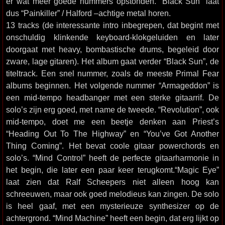
er wat meer goede nummers opstonden. “Black Sun” laat
dus “Painkiller” / Halford –achtige metal horen.
13 tracks (de interessante intro inbegrepen, dat begint met
onschuldig klinkende keyboard-klokgeluiden en later
doorgaat met heavy, bombastische drums, begeleid door
zware, lage gitaren). Het album gaat verder “Black Sun”, de
titeltrack. Een snel nummer, zoals de meeste Primal Fear
albums beginnen. Het volgende nummer “Armageddon” is
een mid-tempo headbanger met een sterke gitaarrif. De
solo’s zijn erg goed, met name de tweede. “Revolution”, ook
mid-tempo, doet me een beetje denken aan Priest’s
“Heading Out To The Highway” en “You’ve Got Another
Thing Coming”. Het bevat coole gitaar powerchords en
solo’s. “Mind Control” heeft de perfecte gitaarharmonie in
het begin, die later een paar keer terugkomt.“Magic Eye”
laat zien dat Ralf Scheepers niet alleen hoog kan
schreeuwen, maar ook goed melodieus kan zingen. De solo
is heel gaaf, met een mysterieuze synthesizer op de
achtergrond. “Mind Machine” heeft een begin, dat erg lijkt op