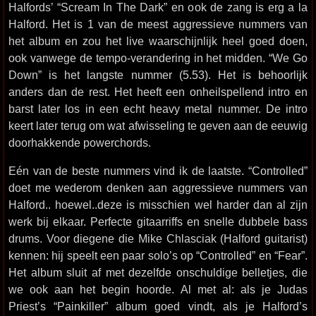
Halfords’ “Scream In The Dark” en ook de zang is erg a la
Halford. Het is 1 van de meest aggressieve nummers van
het album en zou het live waarschijnlijk heel goed doen,
ook vanwege de tempo-verandering in het midden. “We Go
Down” is het langste nummer (5.53). Het is behoorlijk
anders dan de rest. Het heeft een onheilspellend intro en
barst later los in een echt heavy metal nummer. De intro
keert later terug om wat afwisseling te geven aan de eeuwig
doorhakkende powerchords.
Eén van de beste nummers vind ik de laatste. “Controlled”
doet me wederom denken aan aggressieve nummers van
Halford.. hoewel..deze is misschien wel harder dan al zijn
werk bij elkaar. Perfecte gitaarriffs en snelle dubbele bass
drums. Voor diegene die Mike Chlasciak (Halford guitarist)
kennen: hij speelt een paar solo’s op “Controlled” en “Fear”.
Het album sluit af met dezelfde onschuldige belletjes, die
we ook aan het begin hoorde. Al met al: als je Judas
Priest’s “Painkiller” album goed vindt, als je Halford’s