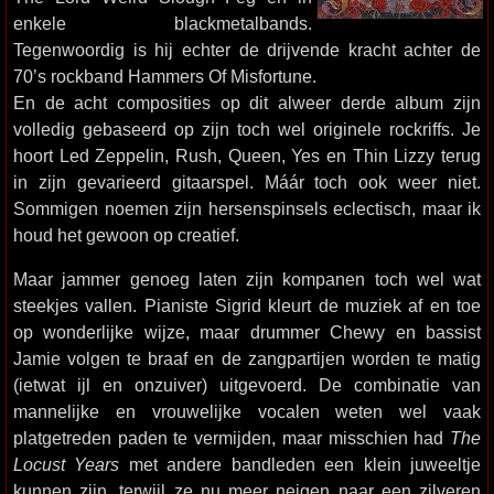
enkele blackmetalbands.
Tegenwoordig is hij echter de drijvende kracht achter de
70’s rockband Hammers Of Misfortune.
En de acht composities op dit alweer derde album zijn
volledig gebaseerd op zijn toch wel originele rockriffs. Je
hoort Led Zeppelin, Rush, Queen, Yes en Thin Lizzy terug
in zijn gevarieerd gitaarspel. Máár toch ook weer niet.
Sommigen noemen zijn hersenspinsels eclectisch, maar ik
houd het gewoon op creatief.
Maar jammer genoeg laten zijn kompanen toch wel wat
steekjes vallen. Pianiste Sigrid kleurt de muziek af en toe
op wonderlijke wijze, maar drummer Chewy en bassist
Jamie volgen te braaf en de zangpartijen worden te matig
(ietwat ijl en onzuiver) uitgevoerd. De combinatie van
mannelijke en vrouwelijke vocalen weten wel vaak
platgetreden paden te vermijden, maar misschien had
The
Locust Years
met andere bandleden een klein juweeltje
kunnen zijn, terwijl ze nu meer neigen naar een zilveren