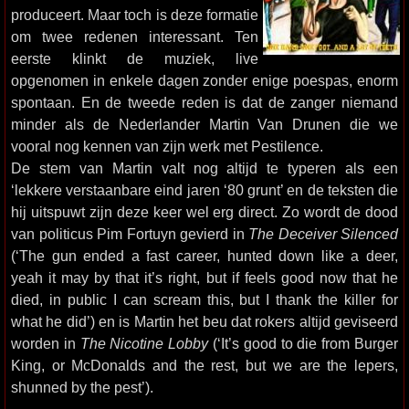
produceert. Maar toch is deze formatie
om twee redenen interessant. Ten
eerste klinkt de muziek, live
opgenomen in enkele dagen zonder enige poespas, enorm
spontaan. En de tweede reden is dat de zanger niemand
minder als de Nederlander Martin Van Drunen die we
vooral nog kennen van zijn werk met Pestilence.
De stem van Martin valt nog altijd te typeren als een
‘lekkere verstaanbare eind jaren ‘80 grunt’ en de teksten die
hij uitspuwt zijn deze keer wel erg direct. Zo wordt de dood
van politicus Pim Fortuyn gevierd in
The Deceiver Silenced
(‘The gun ended a fast career, hunted down like a deer,
yeah it may by that it’s right, but if feels good now that he
died, in public I can scream this, but I thank the killer for
what he did’) en is Martin het beu dat rokers altijd geviseerd
worden in
The Nicotine Lobby
(‘It’s good to die from Burger
King, or McDonalds and the rest, but we are the lepers,
shunned by the pest’).