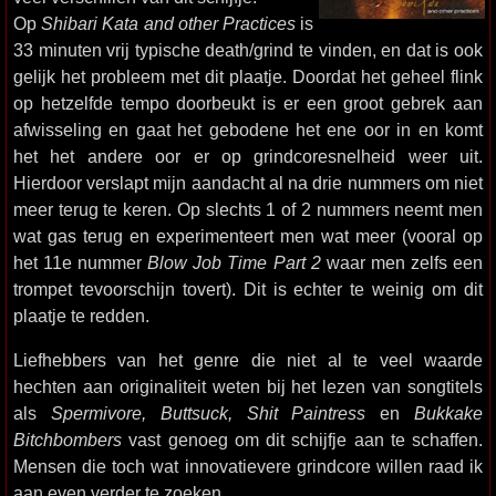
Op
Shibari Kata and other Practices
is
33 minuten vrij typische death/grind te vinden, en dat is ook
gelijk het probleem met dit plaatje. Doordat het geheel flink
op hetzelfde tempo doorbeukt is er een groot gebrek aan
afwisseling en gaat het gebodene het ene oor in en komt
het het andere oor er op grindcoresnelheid weer uit.
Hierdoor verslapt mijn aandacht al na drie nummers om niet
meer terug te keren. Op slechts 1 of 2 nummers neemt men
wat gas terug en experimenteert men wat meer (vooral op
het 11e nummer
Blow Job Time Part 2
waar men zelfs een
trompet tevoorschijn tovert). Dit is echter te weinig om dit
plaatje te redden.
Liefhebbers van het genre die niet al te veel waarde
hechten aan originaliteit weten bij het lezen van songtitels
als
Spermivore, Buttsuck, Shit Paintress
en
Bukkake
Bitchbombers
vast genoeg om dit schijfje aan te schaffen.
Mensen die toch wat innovatievere grindcore willen raad ik
aan even verder te zoeken.