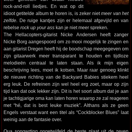
rock-and-roll liedjes. En wat op dit
idioot getitelde album te horen is, is zeker niet
meer van het
zelfde
. De ruige kantjes zijn er helemaal afgevijld en van
rebelse
rock up your ass
kan je niet meer spreken.
The Hellacopters-gitarist Nicke Andersen heeft zanger
Nicke Borg aangespoord om zo mooi mogelijk te zingen en
aan gitarist Dregen heeft hij de boodschap meegegeven om
zijn gitaarwerk meer transparant te houden en tijdloze
melodieën centraal te laten staan. Als ik mijn eigen
beschrijving lees, moet ik kotsen. Maar raar genoeg klinkt
de nieuwe richting van de Backyard Babies stiekem heel
erg leuk. De refreinen zijn wel heel erg zoet, maar op zijn
tijd kan dat ook lekker zijn. Dit is het soort album dat je aan
je tachtigjarige oma kan laten horen waarop ze zal reageren
met “hé, dat is best leuke muziek”. Althans als ze geen
Engels verstaat want een titel als “Cockblocker Blues” laat
weinig aan de fantasie over.
Qua songwrting ongetwijfeld de beste plaat uit de zeven