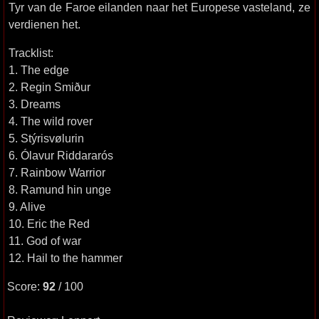
Tyr van de Faroe eilanden naar het Europese vasteland, ze
verdienen het.
Tracklist:
1. The edge
2. Regin Smiður
3. Dreams
4. The wild rover
5. Stýrisvølurin
6. Ólavur Riddararós
7. Rainbow Warrior
8. Ramund hin unge
9. Alive
10. Eric the Red
11. God of war
12. Hail to the hammer
Score:
92
/ 100