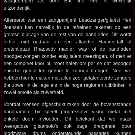
vastgegrepen als door Eric the Red is werkelijk
uitzonderlijk.
Allereerst: wat een zangpartijen! Leadzanger/gitarist Heri
Joensen kan namelijk in de refreinen rekenen op een
grootse bijdrage van de rest van de bandleden. Dit wordt
echter niet gedaan op een aftandse Hammerfall of
pretentieuze Rhapsody manier, waar of de bandleden
noodgedwongen zonder enig talent meezingen, of men er
een compleet koor bij moet halen om per se dat beoogde
epische geluid ten gehore te kunnen brengen. Nee, we
hebben hier te maken met allen zeer getalenteerde zangers
die zowel in de lage als in de hoge regionen uitblinken in
zowel emotie als zuiverheid.
Voordat mensen afgeschrikt raken door de bovenstaande
bandnamen: Tyr speelt progressieve viking metal met
enkele doom invloeden. Dit betekent dat we naast
weergaloze gitaarsolo’s ook trage, dreigende, door
loodzware drums ondersteunde passages kunnen