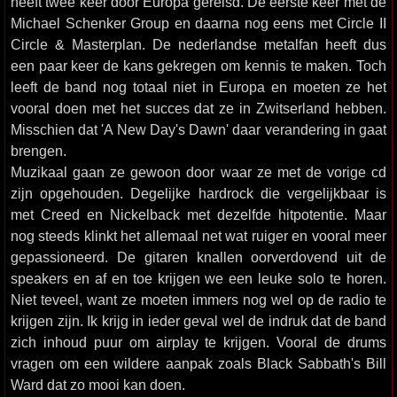
heeft twee keer door Europa gereisd. De eerste keer met de
Michael Schenker Group en daarna nog eens met Circle II
Circle & Masterplan. De nederlandse metalfan heeft dus
een paar keer de kans gekregen om kennis te maken. Toch
leeft de band nog totaal niet in Europa en moeten ze het
vooral doen met het succes dat ze in Zwitserland hebben.
Misschien dat 'A New Day's Dawn' daar verandering in gaat
brengen.
Muzikaal gaan ze gewoon door waar ze met de vorige cd
zijn opgehouden. Degelijke hardrock die vergelijkbaar is
met Creed en Nickelback met dezelfde hitpotentie. Maar
nog steeds klinkt het allemaal net wat ruiger en vooral meer
gepassioneerd. De gitaren knallen oorverdovend uit de
speakers en af en toe krijgen we een leuke solo te horen.
Niet teveel, want ze moeten immers nog wel op de radio te
krijgen zijn. Ik krijg in ieder geval wel de indruk dat de band
zich inhoud puur om airplay te krijgen. Vooral de drums
vragen om een wildere aanpak zoals Black Sabbath's Bill
Ward dat zo mooi kan doen.