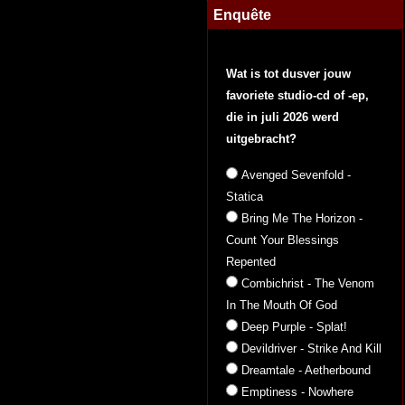
Enquête
Wat is tot dusver jouw
favoriete studio-cd of -ep,
die in juli 2026 werd
uitgebracht?
Avenged Sevenfold -
Statica
Bring Me The Horizon -
Count Your Blessings
Repented
Combichrist - The Venom
In The Mouth Of God
Deep Purple - Splat!
Devildriver - Strike And Kill
Dreamtale - Aetherbound
Emptiness - Nowhere