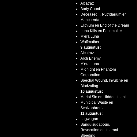
Alcatraz
Body Count
Deceased..., Putridarium en
Mancuerda
Elithium en End of the Dream
Luna Kills en Pacemaker
M'era Luna
Wolfmother
9 augustus:
Alcatraz
Arch Enemy
M'era Luna
Midnight en Phantom
Corporation
Spectral Wound, Invulche en
Blodzallog
10 augustus:
Mortal Sin en Hidden Intent
Municipal Waste en
Schizophrenia
11 augustus:
Lagwagon
Sanguisugabogg,
Revocation en Internal
Bleeding