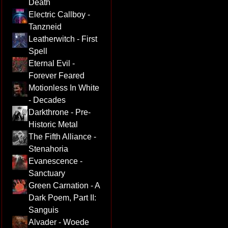
Death
Electric Callboy -
Tanzneid
Leatherwitch - First
Spell
Eternal Evil -
Forever Feared
Motionless In White
- Decades
Darkthrone - Pre-
Historic Metal
The Fifth Alliance -
Stenahoria
Evanescence -
Sanctuary
Green Carnation - A
Dark Poem, Part II:
Sanguis
Alvader - Woede