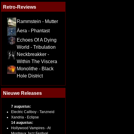
Retro-Reviews
Rammstein - Mutter
Äera - Phantast
Echoes Of A Dying
World - Tribulation
Neckbreakker -
Within The Viscera
Monolithe - Black
Hole District
Nieuwe Releases
7 augustus:
Electric Callboy - Tanzneid
Xandria - Eclipse
14 augustus:
Hollywood Vampires - At
Montreux Jazz Festival