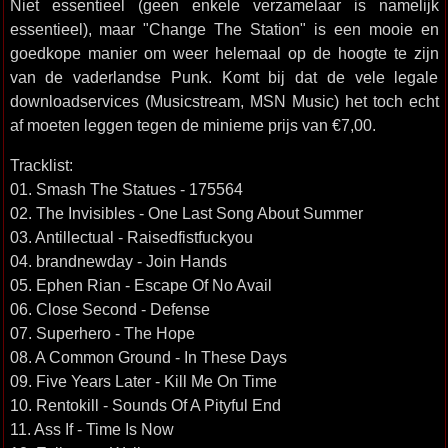
Niet essentieel (geen enkele verzamelaar is namelijk
essentieel), maar "Change The Station" is een mooie en
goedkope manier om weer helemaal op de hoogte te zijn
van de vaderlandse Punk. Komt bij dat de vele legale
downloadservices (Musicstream, MSN Music) het toch echt
af moeten leggen tegen de minieme prijs van €7,00.
Tracklist:
01. Smash The Statues - 175564
02. The Invisibles - One Last Song About Summer
03. Antillectual - Raisedfistfuckyou
04. brandnewday - Join Hands
05. Ephen Rian - Escape Of No Avail
06. Close Second - Defense
07. Superhero - The Hope
08. A Common Ground - In These Days
09. Five Years Later - Kill Me On Time
10. Rentokill - Sounds Of A Pityful End
11. Ass If - Time Is Now