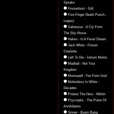
Speaks
Finsterforst - Still
Five Finger Death Punch -
Legacy
Galneryus - A Cry From
The Sky Above
Haken - In A Fever Dream
Jack White - Frozen
Charlotte
Left To Die - Initium Mortis
Madball - Not Your
Kingdom
Moonspell - Far From God
Motionless In White -
Decades
Protest The Hero - Within
Psycroptic - The Pulse Of
Annihilation
Sinner - Boom Bang