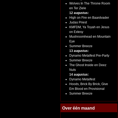
Wolves In The Throne Room
en Ter Ziele
12 augustus:
High on Fire en Baardvader
Judas Priest
KMFDM, Ya Toyah en Jesus
on Extesy
Mushroomhead en Mountain
Eye
Summer Breeze
13 augustus:
Dynamo Metalfest Pre-Party
Summer Breeze
The Ghost Inside en Deez
Nuts
14 augustus:
Dynamo Metalfest
Hoods, Brick By Brick, Give
Em Blood en Provisional
Summer Breeze
Over één maand