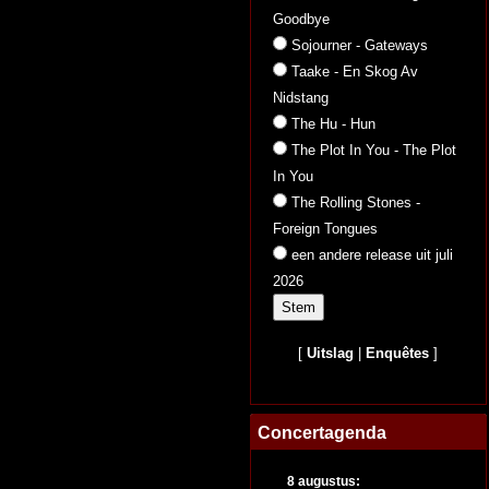
Goodbye
Sojourner - Gateways
Taake - En Skog Av
Nidstang
The Hu - Hun
The Plot In You - The Plot
In You
The Rolling Stones -
Foreign Tongues
een andere release uit juli
2026
[
Uitslag
|
Enquêtes
]
Concertagenda
8 augustus: