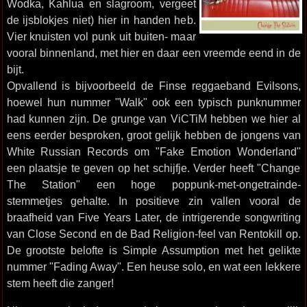
Wodka, Kahlua en slagroom, vergeet
de ijsblokjes niet) hier in handen heb.
Vier knuisten vol punk uit buiten- maar
vooral binnenland, met hier en daar een vreemde eend in de
bijt.
Opvallend is bijvoorbeeld de Finse reggaeband Evilsons,
hoewel hun nummer "Walk" ook een typisch punknummer
had kunnen zijn. De grunge van ViCTiM hebben we hier al
eens eerder besproken, groot gelijk hebben de jongens van
White Russian Records om "Fake Emotion Wonderland"
een plaatsje te geven op het schijfje. Verder heeft "Change
The Station" een hoge poppunk-met-ongetrainde-
stemmetjes gehalte. In positieve zin vallen vooral de
braafheid van Five Years Later, de intrigerende songwriting
van Close Second en de Bad Religion-feel van Rentokill op.
De grootste belofte is Simple Assumption met het gelikte
nummer "Fading Away". Een heuse solo, en wat een lekkere
stem heeft die zanger!