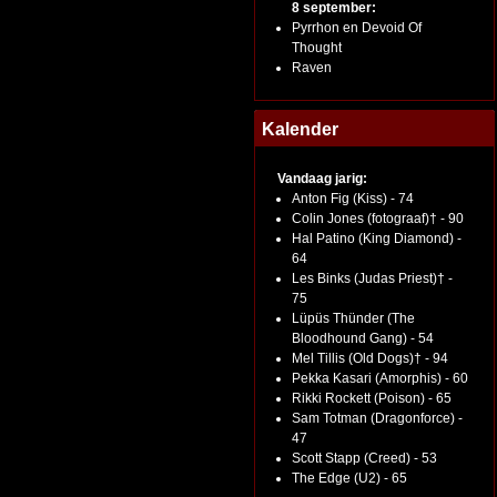
8 september:
Pyrrhon en Devoid Of
Thought
Raven
Kalender
Vandaag jarig:
Anton Fig (Kiss) - 74
Colin Jones (fotograaf)† - 90
Hal Patino (King Diamond) -
64
Les Binks (Judas Priest)† -
75
Lüpüs Thünder (The
Bloodhound Gang) - 54
Mel Tillis (Old Dogs)† - 94
Pekka Kasari (Amorphis) - 60
Rikki Rockett (Poison) - 65
Sam Totman (Dragonforce) -
47
Scott Stapp (Creed) - 53
The Edge (U2) - 65