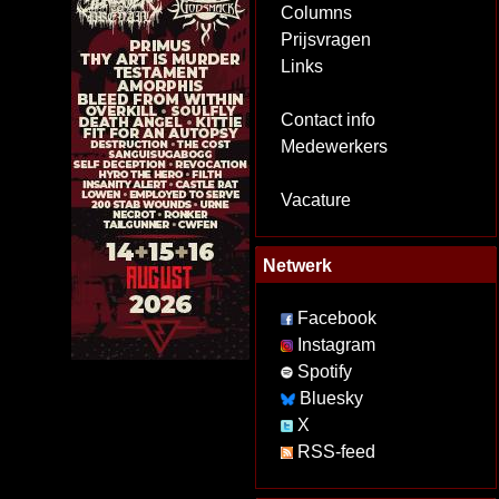
Columns
Prijsvragen
Links
Contact info
Medewerkers
Vacature
Netwerk
Facebook
Instagram
Spotify
Bluesky
X
RSS-feed