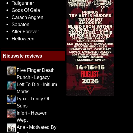
Tailgunner
Gods Of Gaia
Carach Angren
Sabaton
After Forever
Helloween
Nieuwste reviews
Five Finger Death
Punch - Legacy
Left To Die - Initium
Mortis
Lynx - Trinity Of
Suns
Inferi - Heaven
Wept
Ana - Motivated By