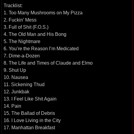
Tracklist:
1. Too Many Mushrooms on My Pizza
2. Fuckin’ Mess
3. Full of Shit (F.O.S.)
4. The Old Man and His Bong
5. The Nightmare
6. You’re the Reason I’m Medicated
7. Dime-a-Dozen
8. The Life and Times of Claude and Elmo
9. Shut Up
10. Nausea
11. Sickening Thud
12. Junkbak
13. I Feel Like Shit Again
14. Pain
15. The Ballad of Debris
16. I Love Living in the City
17. Manhattan Breakfast