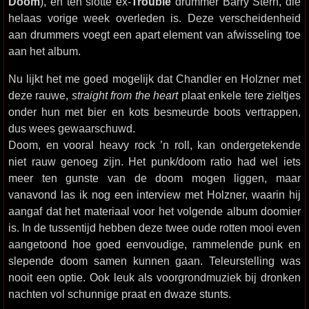
Doom
), en ten slotte ex-
Trouble
drummer Barry Stern, die
helaas vorige week overleden is. Deze verscheidenheid
aan drummers voegt een apart element van afwisseling toe
aan het album.
Nu lijkt het me goed mogelijk dat Chandler en Holzner met
deze rauwe,
straight from the heart
plaat enkele tere zieltjes
onder hun met bier en kots besmeurde boots vertrappen,
dus wees gewaarschuwd.
Doom, en vooral heavy rock ’n roll, kan ondergetekende
niet rauw genoeg zijn. Het punk/doom ratio had wel iets
meer ten gunste van de doom mogen liggen, maar
vanavond las ik nog een interview met Holzner, waarin hij
aangaf dat het materiaal voor het volgende album doomier
is. In de tussentijd hebben deze twee oude rotten mooi even
aangetoond hoe goed eenvoudige, rammelende punk en
slepende doom samen kunnen gaan. Teleurstelling was
nooit een optie. Ook leuk als voorgrondmuziek bij dronken
nachten vol schunnige praat en dwaze stunts.