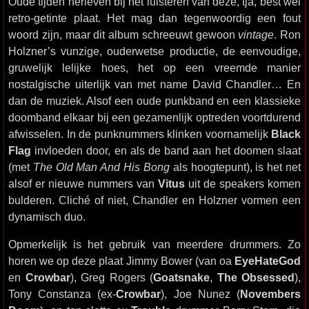
Oude tijden herleven bij het luisteren van deze, tja, best wel
retro-getinte plaat. Het mag dan tegenwoordig een fout
woord zijn, maar dit album schreeuwt gewoon
vintage
. Ron
Holzner’s vunzige, ouderwetse productie, de eenvoudige,
gruwelijk lelijke hoes, het op een vreemde manier
nostalgische uiterlijk van met name David Chandler… En
dan de muziek. Alsof een oude punkband en een klassieke
doomband elkaar bij een gezamenlijk optreden voortdurend
afwisselen. In de punknummers klinken voornamelijk
Black
Flag
invloeden door, en als de band aan het doomen slaat
(met
The Old Man And His Bong
als hoogtepunt), is het net
alsof er nieuwe nummers van
Vitus
uit de speakers komen
bulderen. Cliché of niet, Chandler en Holzner vormen een
dynamisch duo.
Opmerkelijk is het gebruik van meerdere drummers. Zo
horen we op deze plaat Jimmy Bower (van oa
EyeHateGod
en
Crowbar
), Greg Rogers (
Goatsnake
,
The Obsessed
),
Tony Constanza (ex-
Crowbar
), Joe Nunez (
Novembers