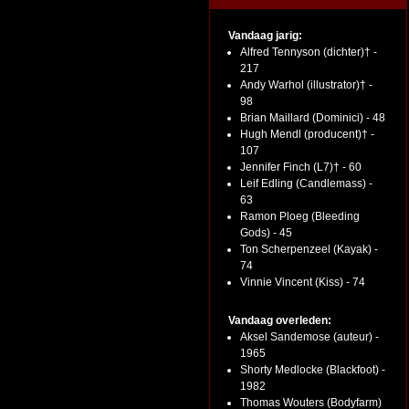
Vandaag jarig:
Alfred Tennyson (dichter)† -
217
Andy Warhol (illustrator)† -
98
Brian Maillard (Dominici) - 48
Hugh Mendl (producent)† -
107
Jennifer Finch (L7)† - 60
Leif Edling (Candlemass) -
63
Ramon Ploeg (Bleeding
Gods) - 45
Ton Scherpenzeel (Kayak) -
74
Vinnie Vincent (Kiss) - 74
Vandaag overleden:
Aksel Sandemose (auteur) -
1965
Shorty Medlocke (Blackfoot) -
1982
Thomas Wouters (Bodyfarm)