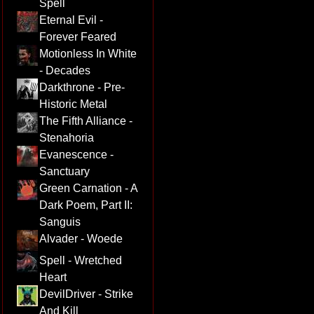
Spell
Eternal Evil -
Forever Feared
Motionless In White
- Decades
Darkthrone - Pre-
Historic Metal
The Fifth Alliance -
Stenahoria
Evanescence -
Sanctuary
Green Carnation - A
Dark Poem, Part II:
Sanguis
Alvader - Woede
Spell - Wretched
Heart
DevilDriver - Strike
And Kill