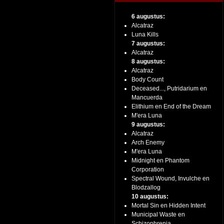
6 augustus:
Alcatraz
Luna Kills
7 augustus:
Alcatraz
8 augustus:
Alcatraz
Body Count
Deceased..., Putridarium en
Mancuerda
Elithium en End of the Dream
M'era Luna
9 augustus:
Alcatraz
Arch Enemy
M'era Luna
Midnight en Phantom
Corporation
Spectral Wound, Invulche en
Blodzallog
10 augustus:
Mortal Sin en Hidden Intent
Municipal Waste en
Schizophrenia