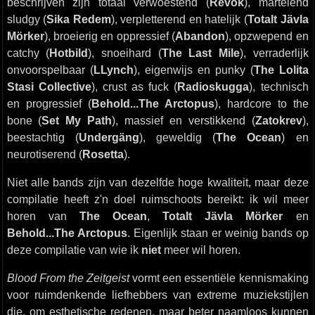
beschrijven zijn totaal verwoestend (
Revök
), martelend
sludgy (
Sika Redem
), verpletterend en hatelijk (
Totalt Jävla
Mörker
), broeierig en oppressief (
Abandon
), opzwepend en
catchy (
Hotbild
), snoeihard (
The Last Mile
), verraderlijk
onvoorspelbaar (
LLynch
), eigenwijs en punky (
The Lolita
Stasi Collective
), crust as fuck (
Radioskugga
), technisch
en progressief (
Behold...The Arctopus
), hardcore to the
bone (
Set My Path
), massief en verstikkend (
Zatokrev
),
beestachtig (
Undergäng
), geweldig (
The Ocean
) en
neurotiserend (
Rosetta
).
Niet alle bands zijn van dezelfde hoge kwaliteit, maar deze
compilatie heeft z'n doel ruimschoots bereikt: ik wil meer
horen van
The Ocean
,
Totalt Jävla Mörker
en
Behold...The Arctopus
. Eigenlijk staan er weinig bands op
deze compilatie van wie ik
niet
meer wil horen.
Blood From the Zeitgeist
vormt een essentiële kennismaking
voor ruimdenkende liefhebbers van extreme muziekstijlen
die, om esthetische redenen, maar beter naamloos kunnen