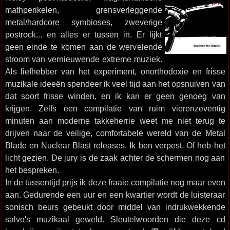
mathperikelen, grensverleggende
metal/hardcore symbioses, zweverige
postrock... en alles er tussen in. Er lijkt
geen einde te komen aan de wervelende
stroom van vernieuwende extreme muziek.
Als liefhebber van het experiment, onorthodoxie en frisse
muzikale ideeën spendeer ik veel tijd aan het opsnuiven van
dat soort frisse winden, en ik kan er geen genoeg van
krijgen. Zelfs een compilatie van ruim vierenzeventig
minuten aan moderne takkeherrie weet me niet terug te
drijven naar de veilige, comfortabele wereld van de Metal
Blade en Nuclear Blast releases. Ik ben verpest. Of heb het
licht gezien. De jury is de zaak achter de schermen nog aan
het bespreken.
In de tussentijd prijs ik deze fraaie compilatie nog maar even
aan. Gedurende een uur en een kwartier wordt de luisteraar
sonisch beurs gebeukt door middel van indrukwekkende
salvo's muzikaal geweld. Sleutelwoorden die deze cd