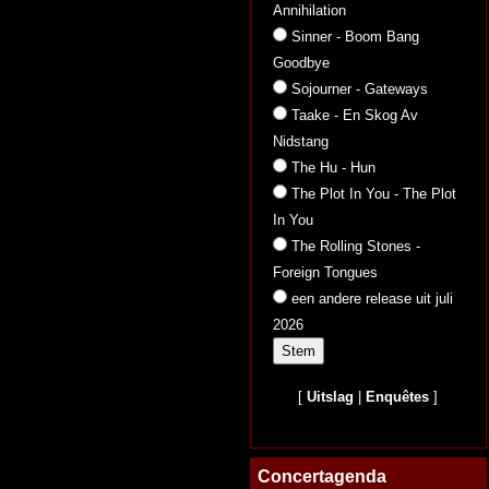
Annihilation
Sinner - Boom Bang
Goodbye
Sojourner - Gateways
Taake - En Skog Av
Nidstang
The Hu - Hun
The Plot In You - The Plot
In You
The Rolling Stones -
Foreign Tongues
een andere release uit juli
2026
[
Uitslag
|
Enquêtes
]
Concertagenda