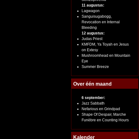
11 augustus:
Lagwagon
Sanguisugabogg,
Revocation en Internal
Bleeding
12 augustus:
Judas Priest
KMFDM, Ya Toyah en Jesus
on Extesy
Mushroomhead en Mountain
Eye
Summer Breeze
Over één maand
6 september:
Jazz Sabbath
Nefarious en Grindpad
Shape Of Despair, Marche
Funèbre en Counting Hours
Kalender