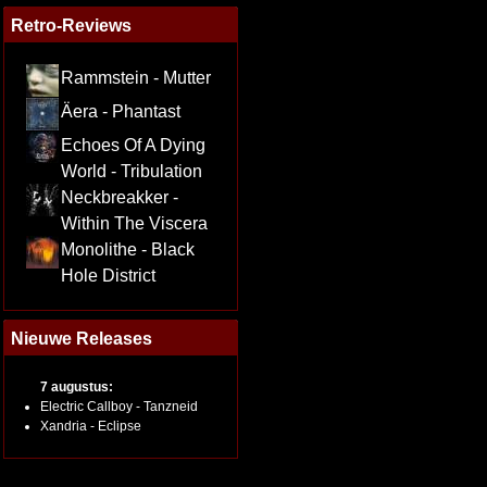
Retro-Reviews
Rammstein - Mutter
Äera - Phantast
Echoes Of A Dying
World - Tribulation
Neckbreakker -
Within The Viscera
Monolithe - Black
Hole District
Nieuwe Releases
7 augustus:
Electric Callboy - Tanzneid
Xandria - Eclipse