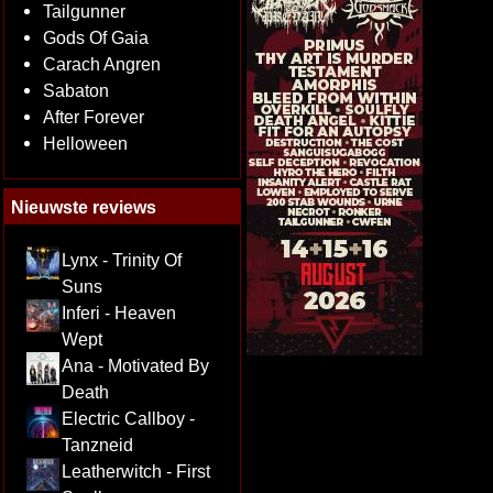
Tailgunner
Gods Of Gaia
Carach Angren
Sabaton
After Forever
Helloween
Nieuwste reviews
Lynx - Trinity Of
Suns
Inferi - Heaven
Wept
Ana - Motivated By
Death
Electric Callboy -
Tanzneid
Leatherwitch - First