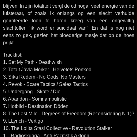
blijven. In zijn totaliteit vergt de cd nogal veel energie van de
luisteraar, of zoals ik onlangs op een slecht verhulde
geïrriteerde toon te horen kreeg van een ongewillig
slachtoffer: "ik word er suïcidaal van". En dat is nog niet
eens zo gek, gezien het bloederige mesje dat op de hoes
prijkt.
Tracklist:
1. Set My Path - Deathwish
2. Totalt Jävla Mörker - Helvetets Portkod
3. Sika Redem - No Gods, No Masters
4. Revök - Scare Tactics / Sales Tactics
5. Undergäng - Skate / Die
6. Abandon - Somnambulistic
7. Hotbild - Destination Döden
8. The Last Mile - Degrees of Freedom (Reconsidering N-1)?
9. LLynch - Vertigo
10. The Lolita Stasi Collective - Revolution Stalker
11. Radioskugga - Anti-Pacifistik Aktopn