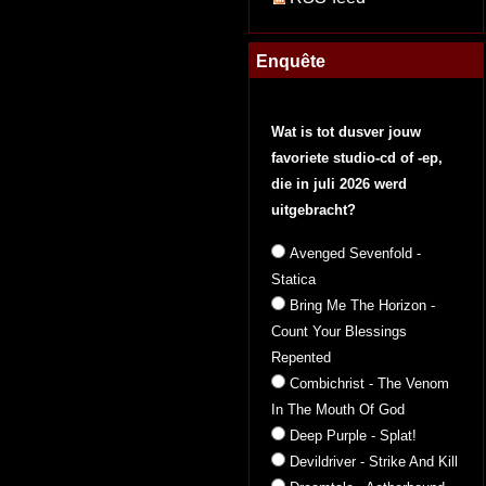
Enquête
Wat is tot dusver jouw
favoriete studio-cd of -ep,
die in juli 2026 werd
uitgebracht?
Avenged Sevenfold -
Statica
Bring Me The Horizon -
Count Your Blessings
Repented
Combichrist - The Venom
In The Mouth Of God
Deep Purple - Splat!
Devildriver - Strike And Kill