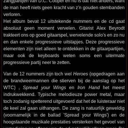
zangpartijen van D.C. Cooper en nu is dat niet anders, want
de man heeft niets geen kracht van z'n gouden stembanden
verloren.
Het album bevat 12 uitstekende nummers en de cd gaat
absoluut geen moment vervelen. Gitarist Alex Beyrodt
trakteert ons op goed gitaarspel, wervelende solo's en zo nu
en dan enkele progressieve uitstapjes. Deze progressieve
elementen zijn niet alleen te ontdekken in de gitaarpartijen,
maar ook de keyboards weten soms een uitermate
progressieve partij neer te zetten.
Van de 12 nummers zijn toch wel
Heroes
(opgedragen aan
de brandweermannen die stierven bij de aanslag op het
WTC) ,
Spread your Wings
en
Iron Hand
het meest
indrukwekkend. Typische melodieuze power metal, maar
toch zodanig spetterend uitgevoerd dat het de luisteraar niet
de keel zal gaan uithangen. De zang is natuurlijk geweldig
(voornamelijk in de ballad 'Spread your Wings') en de
hoogstaande muzikale prestaties versterken het gevoel van