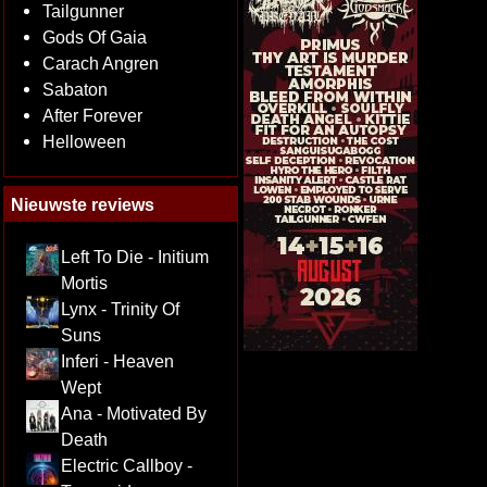
Tailgunner
Gods Of Gaia
Carach Angren
Sabaton
After Forever
Helloween
Nieuwste reviews
Left To Die - Initium
Mortis
Lynx - Trinity Of
Suns
Inferi - Heaven
Wept
Ana - Motivated By
Death
Electric Callboy -