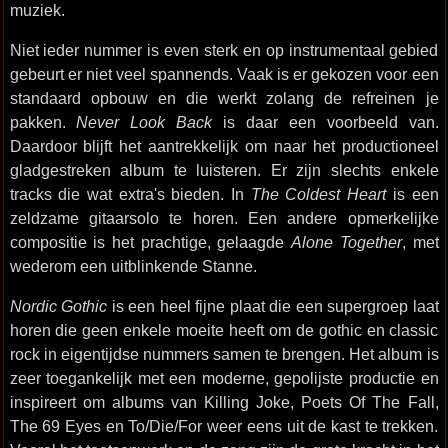
muziek.
Niet ieder nummer is even sterk en op instrumentaal gebied
gebeurt er niet veel spannends. Vaak is er gekozen voor een
standaard opbouw en die werkt zolang de refreinen je
pakken.
Never Look Back
is daar een voorbeeld van.
Daardoor blijft het aantrekkelijk om naar het productioneel
gladgestreken album te luisteren. Er zijn slechts enkele
tracks die wat extra's bieden. In
The Coldest Heart
is een
zeldzame gitaarsolo te horen. Een andere opmerkelijke
compositie is het prachtige, gelaagde
Alone Together
, met
wederom een uitblinkende Stanne.
Nordic Gothic
is een heel fijne plaat die een supergroep laat
horen die geen enkele moeite heeft om de gothic en classic
rock in eigentijdse nummers samen te brengen. Het album is
zeer toegankelijk met een moderne, gepolijste productie en
inspireert om albums van Killing Joke, Poets Of The Fall,
The 69 Eyes en To/Die/For weer eens uit de kast te trekken.