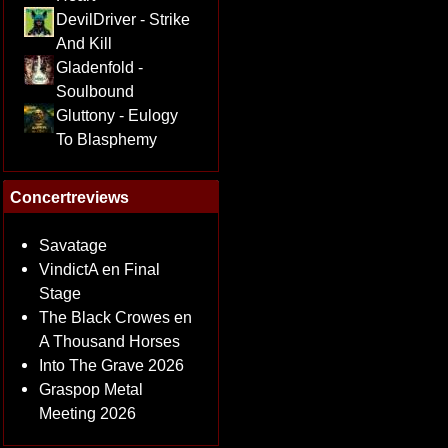
DevilDriver - Strike
And Kill
Gladenfold -
Soulbound
Gluttony - Eulogy
To Blasphemy
Concertreviews
Savatage
VindictA en Final
Stage
The Black Crowes en
A Thousand Horses
Into The Grave 2026
Graspop Metal
Meeting 2026