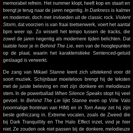
memorabel refrein. Het nummer klopt, heeft kop en staart en
brengt je terug naar de jaren negentig.
In Darkness
is kalmer
en moderner, doch met invloeden uit de classic rock.
Violent
Storm
, dat voorzien is van fraai toetsenwerk, voert het aantal
bpm weer op. Zo wisselt het tempo tussen de tracks, die
zowel de jaren negentig als modernere tijden belichten. Dat
laatste hoor je in
Behind The Lie
, een van de hoogtepunten
op de plaat, waarin het karakteristieke Sentenced-geluid
geslaagd is verwerkt.
De zang van Mikael Stanne leent zich uitstekend voor dit
soort muziek. Schijnbaar moeiteloos brengt hij de teksten
met de juiste beleving en met zijn donkere en melodieuze
stem. In de powerballad
When Silence Speaks
stopt hij veel
gevoel. In
Behind The Lie
lijkt Stanne even op Ville Valo
(voormalige frontman van HIM) en in
Torn Away
zet hij zijn
beste gothiczang in. Extreme vocalen, zoals de Zweed die
bij Dark Tranquillity en The Halo Effect inzet, vind je hier
niet. Ze zouden ook niet passen bij de donkere, melodieuze