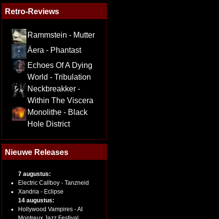
Retro-Reviews
Rammstein - Mutter
Äera - Phantast
Echoes Of A Dying
World - Tribulation
Neckbreakker -
Within The Viscera
Monolithe - Black
Hole District
Nieuwe Releases
7 augustus:
Electric Callboy - Tanzneid
Xandria - Eclipse
14 augustus:
Hollywood Vampires - At
Montreux Jazz Festival