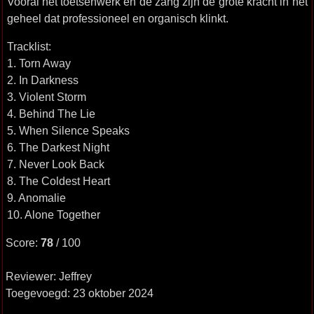
Vooral het toetsenwerk en de zang zijn de grote kracht in het
geheel dat professioneel en organisch klinkt.
Tracklist:
1. Torn Away
2. In Darkness
3. Violent Storm
4. Behind The Lie
5. When Silence Speaks
6. The Darkest Night
7. Never Look Back
8. The Coldest Heart
9. Anomalie
10. Alone Together
Score:
78
/ 100
Reviewer: Jeffrey
Toegevoegd: 23 oktober 2024