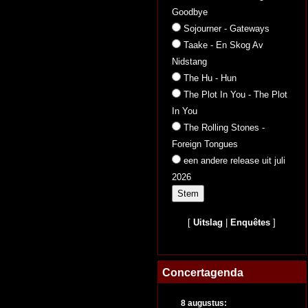
Goodbye
Sojourner - Gateways
Taake - En Skog Av
Nidstang
The Hu - Hun
The Plot In You - The Plot
In You
The Rolling Stones -
Foreign Tongues
een andere release uit juli
2026
[
Uitslag
|
Enquêtes
]
Concertagenda
8 augustus: