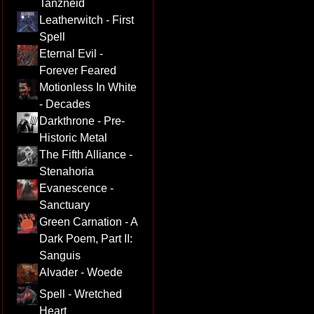
Tanzneid
Leatherwitch - First
Spell
Eternal Evil -
Forever Feared
Motionless In White
- Decades
Darkthrone - Pre-
Historic Metal
The Fifth Alliance -
Stenahoria
Evanescence -
Sanctuary
Green Carnation - A
Dark Poem, Part II:
Sanguis
Alvader - Woede
Spell - Wretched
Heart