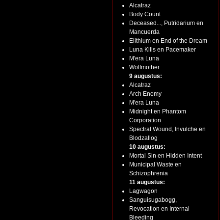
Alcatraz
Body Count
Deceased..., Putridarium en
Mancuerda
Elithium en End of the Dream
Luna Kills en Pacemaker
M'era Luna
Wolfmother
9 augustus:
Alcatraz
Arch Enemy
M'era Luna
Midnight en Phantom
Corporation
Spectral Wound, Invulche en
Blodzallog
10 augustus:
Mortal Sin en Hidden Intent
Municipal Waste en
Schizophrenia
11 augustus:
Lagwagon
Sanguisugabogg,
Revocation en Internal
Bleeding