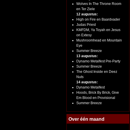
Wolves In The Throne Room
en Ter Ziele
12 augustus:
High on Fire en Baardvader
Judas Priest
KMFDM, Ya Toyah en Jesus
on Extesy
Mushroomhead en Mountain
Eye
Summer Breeze
13 augustus:
Dynamo Metalfest Pre-Party
Summer Breeze
The Ghost Inside en Deez
Nuts
14 augustus:
Dynamo Metalfest
Hoods, Brick By Brick, Give
Em Blood en Provisional
Summer Breeze
Over één maand