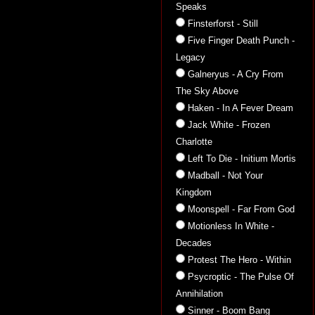
Speaks
Finsterforst - Still
Five Finger Death Punch -
Legacy
Galneryus - A Cry From
The Sky Above
Haken - In A Fever Dream
Jack White - Frozen
Charlotte
Left To Die - Initium Mortis
Madball - Not Your
Kingdom
Moonspell - Far From God
Motionless In White -
Decades
Protest The Hero - Within
Psycroptic - The Pulse Of
Annihilation
Sinner - Boom Bang