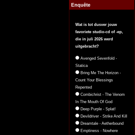
Enquête
Wat is tot dusver jouw
favoriete studio-cd of -ep,
die in juli 2026 werd
uitgebracht?
Avenged Sevenfold -
Statica
Bring Me The Horizon -
Count Your Blessings
Repented
Combichrist - The Venom
In The Mouth Of God
Deep Purple - Splat!
Devildriver - Strike And Kill
Dreamtale - Aetherbound
Emptiness - Nowhere