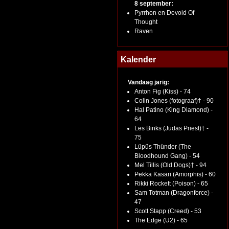
8 september:
Pyrrhon en Devoid Of
Thought
Raven
Kalender
Vandaag jarig:
Anton Fig (Kiss) - 74
Colin Jones (fotograaf)† - 90
Hal Patino (King Diamond) -
64
Les Binks (Judas Priest)† -
75
Lüpüs Thünder (The
Bloodhound Gang) - 54
Mel Tillis (Old Dogs)† - 94
Pekka Kasari (Amorphis) - 60
Rikki Rockett (Poison) - 65
Sam Totman (Dragonforce) -
47
Scott Stapp (Creed) - 53
The Edge (U2) - 65