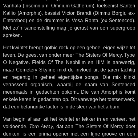
Vanhala (Insomnium, Omnium Gatherum), toetsenist Santeri
Kallio (Amorphis), bassist Victor Brandt (Dimmu Borgir, ex-
Entombed) en de drummer is Vesa Ranta (ex-Sentenced).
Met zo’n samenstelling mag je gerust van een supergroep
spreken.
Het kwintet brengt gothic rock op een geheel eigen wijze tot
leven. De geest van onder meer The Sisters Of Mercy, Type
O Negative. Fields Of The Nephilim en HIM is aanwezig,
maar Cemetery Skyline mixt de invloed uit de jaren tachtig
en negentig in geheel eigentijdse songs. Die mix klinkt
verrassend organisch, waarbij de naam van Sentenced
meermaals in gedachten opkomt. Die van Amorphis komt
enkele keren in gedachten op. Dit vanwege het toetsenwerk,
dat een belangrijke factor is in de sfeer van het album.
Van begin af aan zit het kwintet er lekker in en varieert het
voldoende.
Torn Away
, dat aan The Sisters Of Mercy doet
denken, is een prima opener met een fijne groove en een