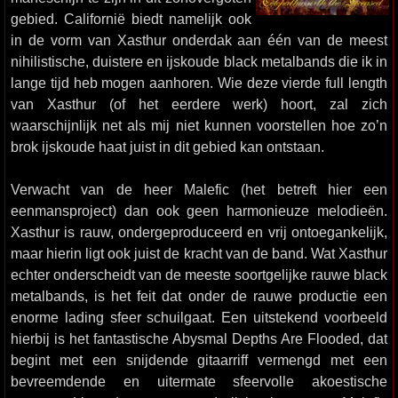
gebied. Californië biedt namelijk ook
in de vorm van Xasthur onderdak aan één van de meest
nihilistische, duistere en ijskoude black metalbands die ik in
lange tijd heb mogen aanhoren. Wie deze vierde full length
van Xasthur (of het eerdere werk) hoort, zal zich
waarschijnlijk net als mij niet kunnen voorstellen hoe zo’n
brok ijskoude haat juist in dit gebied kan ontstaan.
Verwacht van de heer Malefic (het betreft hier een
eenmansproject) dan ook geen harmonieuze melodieën.
Xasthur is rauw, ondergeproduceerd en vrij ontoegankelijk,
maar hierin ligt ook juist de kracht van de band. Wat Xasthur
echter onderscheidt van de meeste soortgelijke rauwe black
metalbands, is het feit dat onder de rauwe productie een
enorme lading sfeer schuilgaat. Een uitstekend voorbeeld
hierbij is het fantastische Abysmal Depths Are Flooded, dat
begint met een snijdende gitaarriff vermengd met een
bevreemdende en uitermate sfeervolle akoestische