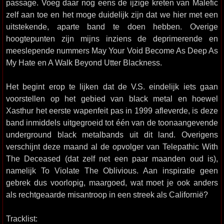
passage. Voeg daar nog eens de ijzige kreten van Malefic
zelf aan toe en het moge duidelijk zijn dat we hier met een
uitstekende, aparte band te doen hebben. Overige
hoogtepunten zijn mijns inziens de deprimerende en
meeslepende nummers May Your Void Become As Deep As
My Hate en A Walk Beyond Utter Blackness.
Het begint erop te lijken dat de V.S. eindelijk iets gaan
voorstellen op het gebied van black metal en hoewel
Xasthur het eerste wapenfeit pas in 1999 afleverde, is deze
band inmiddels uitgegroeid tot één van de toonaangevende
underground black metalbands uit dit land. Overigens
verschijnt deze maand al de opvolger van Telepathic With
The Deceased (dat zelf net een paar maanden oud is),
namelijk To Violate The Oblivious. Aan inspiratie geen
gebrek dus voorlopig, maargoed, wat moet je ook anders
als rechtgeaarde misantroop in een streek als Californië?
Tracklist: