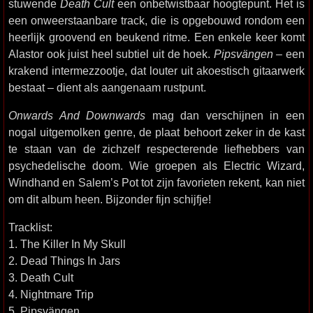
stuwende
Death Cult
een onbetwistbaar hoogtepunt. Het is
een onweerstaanbare track, die is opgebouwd rondom een
heerlijk groovend en beukend ritme. Een enkele keer komt
Alastor ook juist heel subtiel uit de hoek.
Pipsvängen
– een
krakend intermezzootje, dat louter uit akoestisch gitaarwerk
bestaat – dient als aangenaam rustpunt.
Onwards And Downwards
mag dan verschijnen in een
nogal uitgemolken genre, de plaat behoort zeker in de kast
te staan van de zichzelf respecterende liefhebbers van
psychedelische doom. Wie groepen als Electric Wizard,
Windhand en Salem’s Pot tot zijn favorieten rekent, kan niet
om dit album heen. Bijzonder fijn schijfje!
Tracklist:
1. The Killer In My Skull
2. Dead Things In Jars
3. Death Cult
4. Nightmare Trip
5. Pipsvängen