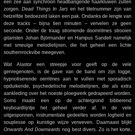
een zee aan synchroon headbangende haarkluwen zullen
zorgen.
Dead Things In Jars
en het titelnummer zijn van
hetzelfde bedoezeld laken een pak. Ondanks de lengte van
deze tracks – bijna tien minuten – vervelen ze geen
seconde. Onder de traag stromende doomritmes strooien
gitaristen Johan Björmander en Hampus Sandell namelijk
met smeuïge melodielijnen, die het geheel een lichte
southernrockvibe meegeven.
Wat Alastor een streepje voor geeft op de vele
genregenoten, is de gave van de band om zijn logge,
hypnotiserende oerritmes aan te vullen met sporadisch
opduikende, psychedelische melodielijnen, die als extra
aankleding over het noeste ploegwerk gedrapeerd worden.
Soms maakt een op de achtergrond bibberend
keyboardlijntje het geheel verder af. In de vele
uitgesponnen, instrumentale gedeeltes worden logheid en
souplesse op kunstige wijze verweven. Daarnaast blijkt
Onwards And Downwards
nog best divers. Zo is het korte,