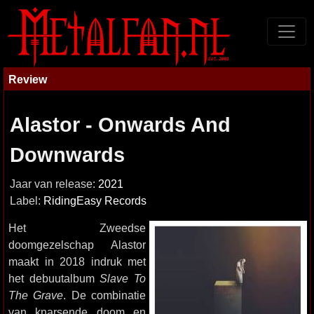
Review
Alastor - Onwards And
Downwards
Jaar van release:
2021
Label:
RidingEasy Records
Het Zweedse
doomgezelschap Alastor
maakt in 2018 indruk met
het debuutalbum
Slave To
The Grave
. De combinatie
van knarsende doom en