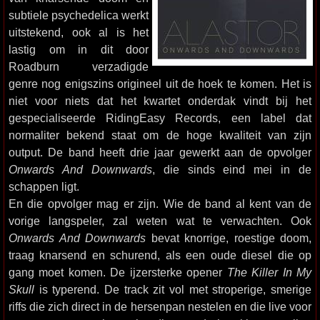
subtiele psychedelica werkt
uitstekend, ook al is het
lastig om in dit door
Roadburn verzadigde
genre nog enigszins origineel uit de hoek te komen. Het is
niet voor niets dat het kwartet onderdak vindt bij het
gespecialiseerde RidingEasy Records, een label dat
normaliter bekend staat om de hoge kwaliteit van zijn
output. De band heeft drie jaar gewerkt aan de opvolger
Onwards And Downwards
, die sinds eind mei in de
schappen ligt.
En die opvolger mag er zijn. Wie de band al kent van de
vorige langspeler, zal weten wat te verwachten. Ook
Onwards And Downwards
bevat knorrige, roestige doom,
traag knarsend en schurend, als een oude diesel die op
gang moet komen. De ijzersterke opener
The Killer In My
Skull
is typerend. De track zit vol met stroperige, smerige
riffs die zich direct in de hersenpan nestelen en die live voor