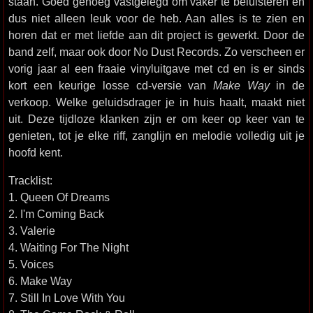
staan. Goed genoeg vastgelegd om vaker te beluisteren en
dus niet alleen leuk voor de heb. Aan alles is te zien en
horen dat er met liefde aan dit project is gewerkt. Door de
band zelf, maar ook door No Dust Records. Zo verscheen er
vorig jaar al een fraaie vinyluitgave met cd en is er sinds
kort een keurige losse cd-versie van
Make Way
in de
verkoop. Welke geluidsdrager je in huis haalt, maakt niet
uit. Deze tijdloze klanken zijn er om keer op keer van te
genieten, tot je elke riff, zanglijn en melodie volledig uit je
hoofd kent.
Tracklist:
1. Queen Of Dreams
2. I'm Coming Back
3. Valerie
4. Waiting For The Night
5. Voices
6. Make Way
7. Still In Love With You