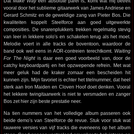
Dat
Make Way
een absolute parel is, komt wat mij betreft
vooral door het sublieme gitaarwerk van James Andriese en
Gerard Schmitz en de geweldige zang van Pieter Bos. Die
kwaliteiten koppelt Steelforce aan goed uitgewerkte
composities. De snarenplukkers trekken regelmatig stevig
van leer in lekkere solo's en schakelen terug als het moet.
Melodie voert in alle tracks de boventoon, waardoor de
band ook wel eens in AOR-contreien terechtkomt.
Waiting
For The Night
is daar een goed voorbeeld van, door de
catchy keyboardpartij en het opzwepende refrein. Met wat
meer geluk had de kraker zomaar een bescheiden hit
kunnen zijn. Mijn favoriet is echter het titelnummer, dat heel
sterk aan Iron Maiden en Cloven Hoof doet denken. Vooral
het lekkere twingitaarwerk is niet te versmaden en zanger
Bos zet hier zijn beste prestatie neer.
Na tien nummers van het volledige album passeren ook
beide demo's van Steelforce de revue. Stuk voor stuk wat
rauwere versies van vijf tracks die eveneens op het album