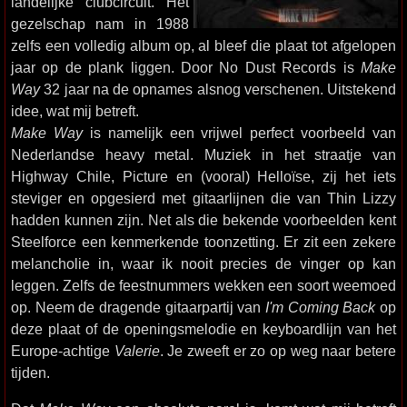
landelijke clubcircuit. Het
gezelschap nam in 1988
zelfs een volledig album op, al bleef die plaat tot afgelopen
jaar op de plank liggen. Door No Dust Records is
Make
Way
32 jaar na de opnames alsnog verschenen. Uitstekend
idee, wat mij betreft.
Make Way
is namelijk een vrijwel perfect voorbeeld van
Nederlandse heavy metal. Muziek in het straatje van
Highway Chile, Picture en (vooral) Helloïse, zij het iets
steviger en opgesierd met gitaarlijnen die van Thin Lizzy
hadden kunnen zijn. Net als die bekende voorbeelden kent
Steelforce een kenmerkende toonzetting. Er zit een zekere
melancholie in, waar ik nooit precies de vinger op kan
leggen. Zelfs de feestnummers wekken een soort weemoed
op. Neem de dragende gitaarpartij van
I'm Coming Back
op
deze plaat of de openingsmelodie en keyboardlijn van het
Europe-achtige
Valerie
. Je zweeft er zo op weg naar betere
tijden.